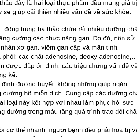
thảo đây là hai loại thực phẩm đều mang giá tr
 sẽ giúp cải thiện nhiều vấn đề về sức khỏe.
 đông trùng hạ thảo chứa rất nhiều dưỡng chấ
, tăng cường các chức năng gan. Do đó, nên sử
nhân xơ gan, viêm gan cấp và mãn tính.
 phổi: các chất adenosine, deoxy adenosine,..
im được đập ổn định, các triệu chứng vấn đề v
ng kể.
 định đường huyết: không những giúp ngăn
g cường hệ miễn dịch. Cung cấp các dưỡng ch
ai loại này kết hợp với nhau làm phục hồi sức
g đường trong máu tăng quá trình trao đổi chấ
i cơ thể nhanh: người bệnh đều phải hoá trị v