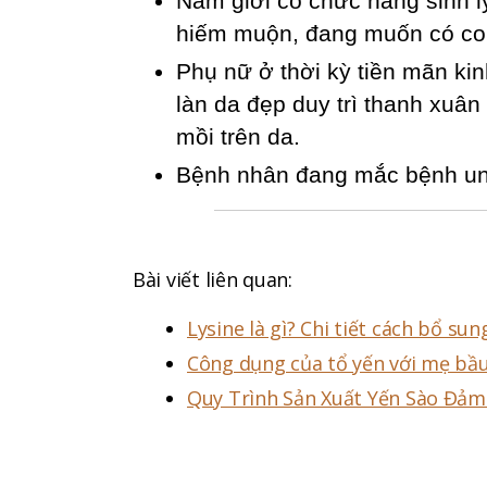
Nam giới có chức năng sinh lý
hiếm muộn, đang muốn có co
Phụ nữ ở thời kỳ tiền mãn kin
làn da đẹp duy trì thanh xuân
mồi trên da.
Bệnh nhân đang mắc bệnh un
Bài viết liên quan:
Lysine là gì? Chi tiết cách bổ su
Công dụng của tổ yến với mẹ bầ
Quy Trình Sản Xuất Yến Sào Đảm