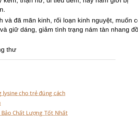
 kém, thận hư, đi tiểu đêm, hay nam giới bị
n.
h và đã mãn kinh, rối loạn kinh nguyệt, muốn 
 và giữ dáng, giảm tình trạng nám tàn nhang đồ
g thư
ng lysine cho trẻ đúng cách
u
 Bảo Chất Lượng Tốt Nhất