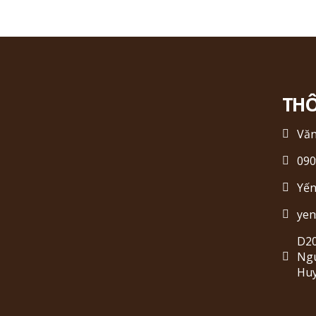
THÔ
Vă
090
Yến
yen
D20
Ngu
Hu