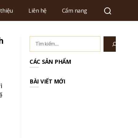
 thiệu
Liên hệ
Cẩm nang
h
Tìm
kiếm
CÁC SẢN PHẨM
BÀI VIẾT MỚI
ì
ế