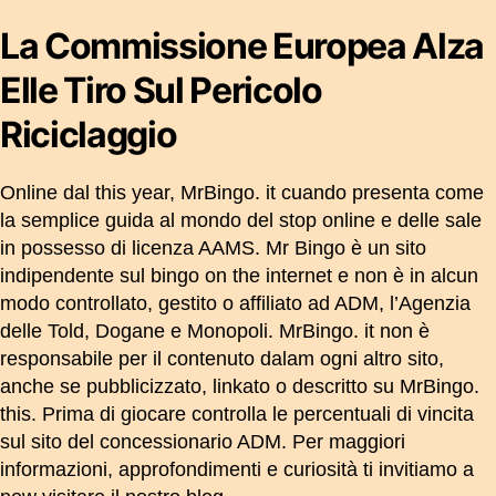
La Commissione Europea Alza
Elle Tiro Sul Pericolo
Riciclaggio
Online dal this year, MrBingo. it cuando presenta come
la semplice guida al mondo del stop online e delle sale
in possesso di licenza AAMS. Mr Bingo è un sito
indipendente sul bingo on the internet e non è in alcun
modo controllato, gestito o affiliato ad ADM, l’Agenzia
delle Told, Dogane e Monopoli. MrBingo. it non è
responsabile per il contenuto dalam ogni altro sito,
anche se pubblicizzato, linkato o descritto su MrBingo.
this. Prima di giocare controlla le percentuali di vincita
sul sito del concessionario ADM. Per maggiori
informazioni, approfondimenti e curiosità ti invitiamo a