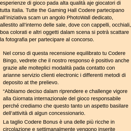
esperienze di gioco pada alta qualità aje giocatori di
tutta Italia. Tutte the Gaming Hall Codere partecipano
all’iniziativa scam un angolo PhotoWall dedicato,
allestito all’interno delle sale, dove con cappelli, occhiali,
boa colorati e altri oggetti dalam scena si potrà scattare
la fotografia per partecipare al concorso.
Nel corso di questa recensione equilibrato tu Codere
Bingo, vedrete che il nostro responso è positivo anche
grazie alle molteplici modalità pada contatto con
arianne servizio clienti electronic i differenti metodi di
deposito at the prelievo.
“Abbiamo deciso dalam riprendere e challenge vigore
alla Giornata internazionale del gioco responsabile
perché crediamo che questo tanto un aspetto basilare
dell’attività di algun concessionario.
La taglio Codere Bonus è una delle più ricche in
circolazione e settimanalmente vengono inserite