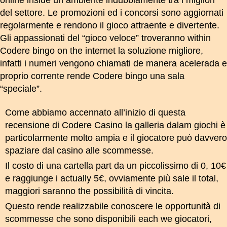
del settore. Le promozioni ed i concorsi sono aggiornati
regolarmente e rendono il gioco attraente e divertente.
Gli appassionati del “gioco veloce” troveranno within
Codere bingo on the internet la soluzione migliore,
infatti i numeri vengono chiamati de manera acelerada e
proprio corrente rende Codere bingo una sala
“speciale”.
Come abbiamo accennato all’inizio di questa
recensione di Codere Casino la galleria dalam giochi è
particolarmente molto ampia e il giocatore può davvero
spaziare dal casino alle scommesse.
Il costo di una cartella part da un piccolissimo di 0, 10€
e raggiunge i actually 5€, ovviamente più sale il total,
maggiori saranno the possibilità di vincita.
Questo rende realizzabile conoscere le opportunità di
scommesse che sono disponibili each we giocatori,