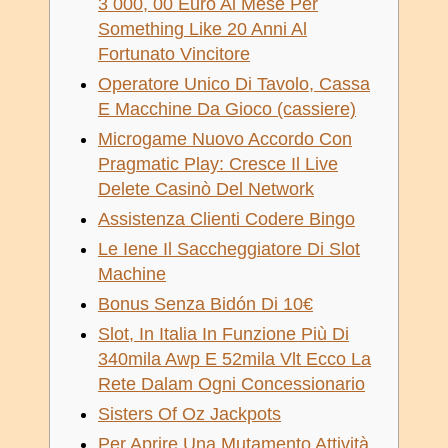
3 000, 00 Euro Al Mese Per
Something Like 20 Anni Al
Fortunato Vincitore
Operatore Unico Di Tavolo, Cassa
E Macchine Da Gioco (cassiere)
Microgame Nuovo Accordo Con
Pragmatic Play: Cresce Il Live
Delete Casinò Del Network
Assistenza Clienti Codere Bingo
Le Iene Il Saccheggiatore Di Slot
Machine
Bonus Senza Bidón Di 10€
Slot, In Italia In Funzione Più Di
340mila Awp E 52mila Vlt Ecco La
Rete Dalam Ogni Concessionario
Sisters Of Oz Jackpots
Per Aprire Una Mutamento Attività