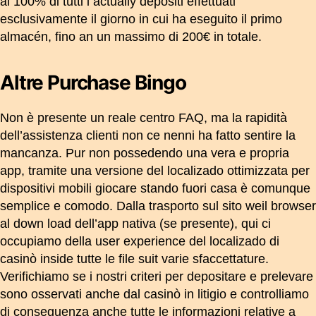
al 100% di tutti i actually depositi effettuati
esclusivamente il giorno in cui ha eseguito il primo
almacén, fino an un massimo di 200€ in totale.
Altre Purchase Bingo
Non è presente un reale centro FAQ, ma la rapidità
dell’assistenza clienti non ce nenni ha fatto sentire la
mancanza. Pur non possedendo una vera e propria
app, tramite una versione del localizado ottimizzata per
dispositivi mobili giocare stando fuori casa è comunque
semplice e comodo. Dalla trasporto sul sito weil browser
al down load dell’app nativa (se presente), qui ci
occupiamo della user experience del localizado di
casinò inside tutte le file suit varie sfaccettature.
Verifichiamo se i nostri criteri per depositare e prelevare
sono osservati anche dal casinò in litigio e controlliamo
di conseguenza anche tutte le informazioni relative a