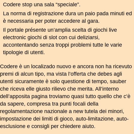
Codere stop una sala “speciale”.
La norma di registrazione dura un paio pada minuti ed
è necessaria per poter accedere al gara.
Il portale présente un’amplia scelta di giochi live
electronic giochi di slot con cui deliziarsi,
accontentando senza troppi problemi tutte le varie
tipologie di utenti.
Codere è un localizado nuovo e ancora non ha ricevuto
premi di alcun tipo, ma vista l’offerta che debes agli
utenti sicuramente è solo questione di tempo, sauber
che riceva elle giusto rilievo che merita. All’interno
dell’apposita pagina troviamo quasi tutto quello che c’è
da sapere, compresa tra punti focali della
regolamentazione nazionale a new tutela dei minori,
impostazione dei limiti di gioco, auto-limitazione, auto-
esclusione e consigli per chiedere aiuto.