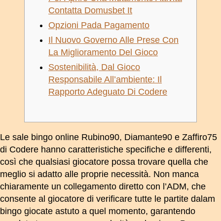
Contatta Domusbet It
Opzioni Pada Pagamento
Il Nuovo Governo Alle Prese Con
La Miglioramento Del Gioco
Sostenibilità, Dal Gioco
Responsabile All’ambiente: Il
Rapporto Adeguato Di Codere
Le sale bingo online Rubino90, Diamante90 e Zaffiro75
di Codere hanno caratteristiche specifiche e differenti,
così che qualsiasi giocatore possa trovare quella che
meglio si adatto alle proprie necessità. Non manca
chiaramente un collegamento diretto con l’ADM, che
consente al giocatore di verificare tutte le partite dalam
bingo giocate astuto a quel momento, garantendo