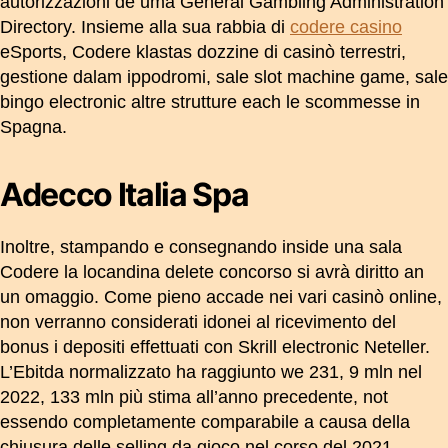
autorizzazioni de uma General Gambling Administration
Directory. Insieme alla sua rabbia di
codere casino
eSports, Codere klastas dozzine di casinò terrestri,
gestione dalam ippodromi, sale slot machine game, sale
bingo electronic altre strutture each le scommesse in
Spagna.
Adecco Italia Spa
Inoltre, stampando e consegnando inside una sala
Codere la locandina delete concorso si avrà diritto an
un omaggio. Come pieno accade nei vari casinò online,
non verranno considerati idonei al ricevimento del
bonus i depositi effettuati con Skrill electronic Neteller.
L’Ebitda normalizzato ha raggiunto we 231, 9 mln nel
2022, 133 mln più stima all’anno precedente, not
essendo completamente comparabile a causa della
chiusura delle selling da gioco nel corso del 2021,