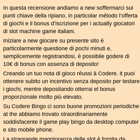
In questa recensione andiamo a new soffermarci sui
punti chiave della ripiano, in particolar método l’offerta
di giochi e il bonus d’iscrizione per i actually giocatori
di slot machine game italiani.
Iniziare a new giocare su presente sito è
particolarmente questione di pochi minuti e,
semplicemente registrandosi, è possibile godere di
10€ di bonus con assenza di deposito!
Creando un tuo nota di gioco réussi à Codere. it puoi
ottenere subito un incentivo senza deposito per testare
i giochi, mentre depositando otterrai el bonus
proporzionale molto più elevato.
Su Codere Bingo ci sono buone promozioni periodiche
at the abbiamo trovato straordinariamente
soddisfacente il game play bingo da desktop computer
e sito mobile phone.
La stragrande maggioranza delle slot è fornita da