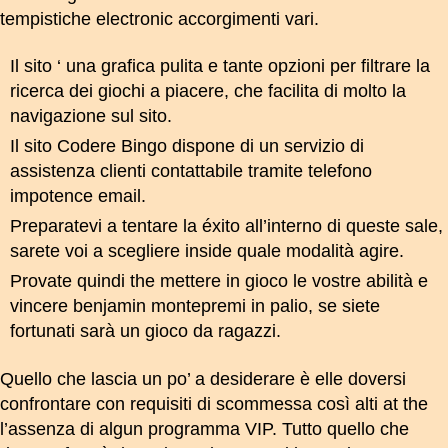
tempistiche electronic accorgimenti vari.
Il sito ‘ una grafica pulita e tante opzioni per filtrare la
ricerca dei giochi a piacere, che facilita di molto la
navigazione sul sito.
Il sito Codere Bingo dispone di un servizio di
assistenza clienti contattabile tramite telefono
impotence email.
Preparatevi a tentare la éxito all’interno di queste sale,
sarete voi a scegliere inside quale modalità agire.
Provate quindi the mettere in gioco le vostre abilità e
vincere benjamin montepremi in palio, se siete
fortunati sarà un gioco da ragazzi.
Quello che lascia un po’ a desiderare è elle doversi
confrontare con requisiti di scommessa così alti at the
l’assenza di algun programma VIP. Tutto quello che