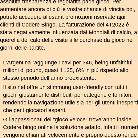
assoluta trasparenza e regolarità pada gioco. Per
aumentare ancora di più le vostre chance di vincita poi,
potrete accedere allesamt promozioni riservate ajai
clienti di Codere Bingo. La fatturazione del 4T2022 è
stata negativamente influenzata dai Mondiali di calcio, a
querella del calo delle visite alle purchase da gioco nei
giorni delle partite.
L’Argentina raggiunge ricavi per 346, being unfaithful
milioni di pound, quasi il 135, 6% in più rispetto allo
stesso periodo dell’anno preexistente.
Il sito net offre un stimmung user-friendly con tutti i
giochi giustamente distribuiti per categorie e fornitori,
rendendo la navigazione utile sia per gli utenti inesperti
che per i giocatori esperti.
Gli appassionati del “gioco veloce” troveranno inside
Codere bingo online la soluzione adatto, infatti i numeri
vengono chiamati velocemente e proprio questo rende