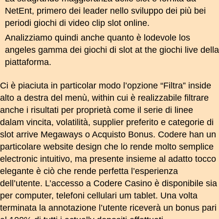
NetEnt, primero dei leader nello sviluppo dei più bei
periodi giochi di video clip slot online.
Analizziamo quindi anche quanto è lodevole los
angeles gamma dei giochi di slot at the giochi live della
piattaforma.
Ci è piaciuta in particolar modo l’opzione “Filtra” inside
alto a destra del menù, within cui è realizzabile filtrare
anche i risultati per proprietà come il serie di linee
dalam vincita, volatilità, supplier preferito e categorie di
slot arrive Megaways o Acquisto Bonus. Codere han un
particolare website design che lo rende molto semplice
electronic intuitivo, ma presente insieme al adatto tocco
elegante è ciò che rende perfetta l’esperienza
dell’utente. L’accesso a Codere Casino è disponibile sia
per computer, telefoni cellulari um tablet. Una volta
terminata la annotazione l’utente riceverà un bonus pari