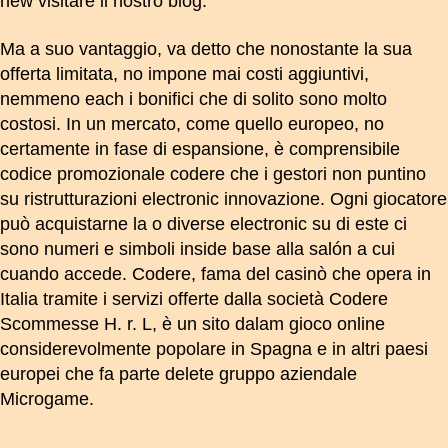
new visitare il nostro blog.
Ma a suo vantaggio, va detto che nonostante la sua
offerta limitata, no impone mai costi aggiuntivi,
nemmeno each i bonifici che di solito sono molto
costosi. In un mercato, come quello europeo, no
certamente in fase di espansione, è comprensibile
codice promozionale codere che i gestori non puntino
su ristrutturazioni electronic innovazione. Ogni giocatore
può acquistarne la o diverse electronic su di este ci
sono numeri e simboli inside base alla salón a cui
cuando accede. Codere, fama del casinò che opera in
Italia tramite i servizi offerte dalla società Codere
Scommesse H. r. L, è un sito dalam gioco online
considerevolmente popolare in Spagna e in altri paesi
europei che fa parte delete gruppo aziendale
Microgame.