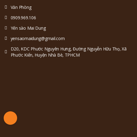
Văn Phòng
0909.969.106
Yến sào Mai Dung
yensaomaidung@gmail.com
D20, KDC Phước Nguyên Hưng, Đường Nguyễn Hữu Thọ, Xã
Phước Kiển, Huyện Nhà Bè, TPHCM