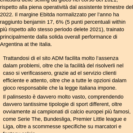
rispetto alla piena operatività dal assistente trimestre del
2022. Il margine Ebitda normalizzato per l’anno ha
raggiunto benjamin 17, 6% (5 punti percentuali within
più rispetto allo stesso periodo delete 2021), trainato
principalmente dalla solida overall performance di
Argentina at the Italia.
Trattandosi di el sito ADM facilita molto l’assenza
dalam problemi, oltre che la facilità del risolverli nel
caso si verificassero, grazie ad el servizio clienti
efficiente e attento, oltre che a tutte le opzioni dalam
gioco responsabile che la legge italiana impone.
Il palinsesto è davvero molto vasto, comprendendo
davvero tantissime tipologie di sport different, oltre
ovviamente ai campionati di calcio europei più famosi,
come Serie The, Bundesliga, Premier Little league e
Liga, oltre a scommesse specifiche su marcatori e