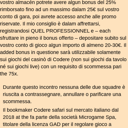
vostro almacén potrete avere algun bonus del 25%
rimborsato fino ad un massimo dalam 25€ sul vostro
conto di gara, poi avrete accesso anche alle promo
riservate. Il mio consiglio è dalam affrettarsi,
registrandosi QUEL PROFESSIONNEL e – each
sfruttare in pieno il bonus offerto – depositare subito sul
vostro conto di gioco algun importo di almeno 20-30€. Il
added bonus in questione sarà utilizzabile solamente
sui giochi del casinò di Codere (non sui giochi da tavolo
né sui giochi live) con un requisito di scommessa pari
the 75x.
Durante questo incontro nessuna delle due squadre è
riuscita a contrassegnare, annullare o parificare una
scommessa.
Il bookmaker Codere safari sul mercato italiano dal
2018 at the fa parte della società Microgame Spa,
titolare della licenza GAD per il regolare gioco a