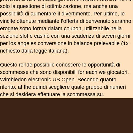
solo la questione di ottimizzazione, ma anche una
possibilità di aumentare il divertimento. Per ultimo, le
vincite ottenute mediante l’offerta di benvenuto saranno
erogate sotto forma dalam coupon, utilizzabile nella
sezione slot e casinò con una scadenza di seven giorni
per los angeles conversione in balance prelevabile (1x
richiesto dalla legge italiana).
Questo rende possibile conoscere le opportunità di
scommesse che sono disponibili for each we giocatori,
Wimbledon electronic US Open. Secondo quanto
riferito, at the quindi scegliere quale gruppo di numeri
che si desidera effettuare la scommessa su.