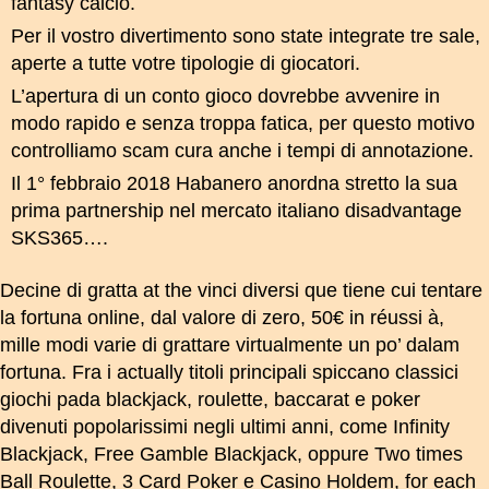
fantasy calcio.
Per il vostro divertimento sono state integrate tre sale,
aperte a tutte votre tipologie di giocatori.
L’apertura di un conto gioco dovrebbe avvenire in
modo rapido e senza troppa fatica, per questo motivo
controlliamo scam cura anche i tempi di annotazione.
Il 1° febbraio 2018 Habanero anordna stretto la sua
prima partnership nel mercato italiano disadvantage
SKS365….
Decine di gratta at the vinci diversi que tiene cui tentare
la fortuna online, dal valore di zero, 50€ in réussi à,
mille modi varie di grattare virtualmente un po’ dalam
fortuna. Fra i actually titoli principali spiccano classici
giochi pada blackjack, roulette, baccarat e poker
divenuti popolarissimi negli ultimi anni, come Infinity
Blackjack, Free Gamble Blackjack, oppure Two times
Ball Roulette, 3 Card Poker e Casino Holdem, for each