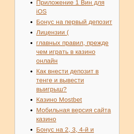
Приложение 1 Вин для
iOS
Бонус на первый депозит
Лицензии (
главных правил, прежде
чем играть в казино
онлайн
Как внести депозит в
тенге и вывести
выигрыш?
Казино Mostbet
Мобильная версия сайта
казино
Бонус на 2, 3, 4-й и