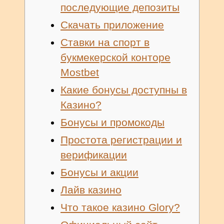
последующие депозиты
Скачать приложение
Ставки на спорт в
букмекерской конторе
Mostbet
Какие бонусы доступны в
Казино?
Бонусы и промокоды
Простота регистрации и
верификации
Бонусы и акции
Лайв казино
Что такое казино Glory?