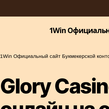
Yến
Sào
Mai
Dung
1Win Официальн
1Win Официальный сайт Букмекерской конто
Glory Casi