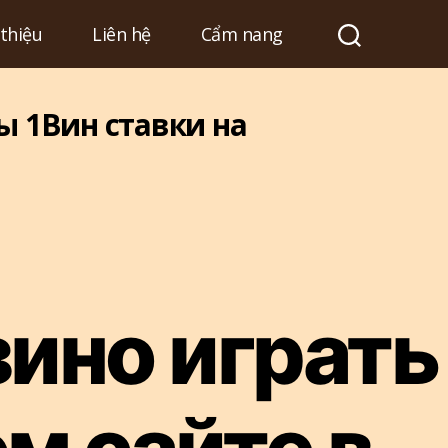
 thiệu
Liên hệ
Cẩm nang
 1Вин ставки на
зино играть