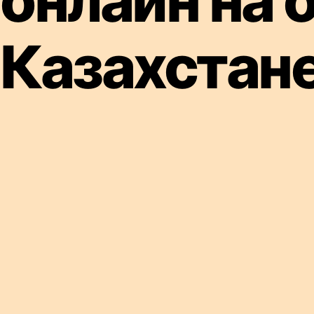
онлайн на 
Казахстан