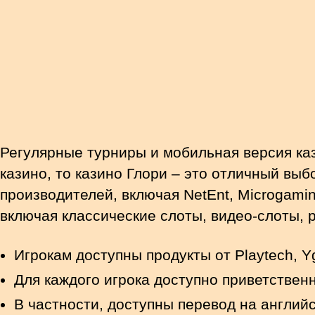
Регулярные турниры и мобильная версия ка
казино, то казино Глори – это отличный вы
производителей, включая NetEnt, Microgaming
включая классические слоты, видео-слоты, р
Игрокам доступны продукты от Playtech, Yg
Для каждого игрока доступно приветствен
В частности, доступны перевод на английс