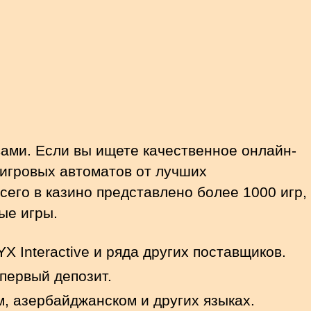
ами. Если вы ищете качественное онлайн-
 игровых автоматов от лучших
Всего в казино представлено более 1000 игр,
ые игры.
X Interactive и ряда других поставщиков.
первый депозит.
м, азербайджанском и других языках.