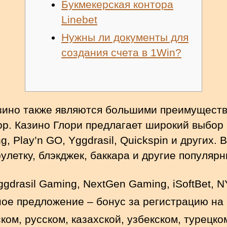
Букмекерская контора
Linebet
Нужны ли документы для
создания счета в 1Win?
зино также являются большими преимуществ
бор. Казино Глори предлагает широкий выбор
, Play’n GO, Yggdrasil, Quickspin и других. 
улетку, блэкджек, баккара и другие популярн
gdrasil Gaming, NextGen Gaming, iSoftBet, NY
ное предложение – бонус за регистрацию на 
ком, русском, казахской, узбекском, турецко