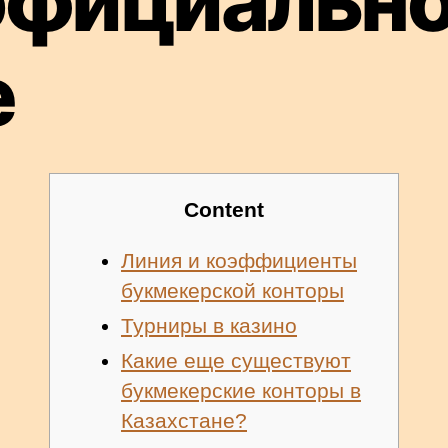
официально
е
Content
Линия и коэффициенты
букмекерской конторы
Турниры в казино
Какие еще существуют
букмекерские конторы в
Казахстане?