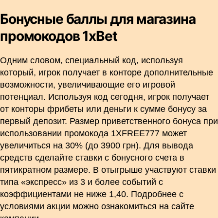
Бонусные баллы для магазина
промокодов 1xBet
Одним словом, специальный код, используя
который, игрок получает в конторе дополнительные
возможности, увеличивающие его игровой
потенциал. Используя код сегодня, игрок получает
от конторы фрибеты или деньги к сумме бонусу за
первый депозит. Размер приветственного бонуса при
использовании промокода 1XFREE777 может
увеличиться на 30% (до 3900 грн). Для вывода
средств сделайте ставки с бонусного счета в
пятикратном размере. В отыгрыше участвуют ставки
типа «экспресс» из 3 и более событий с
коэффициентами не ниже 1,40. Подробнее с
условиями акции можно ознакомиться на сайте