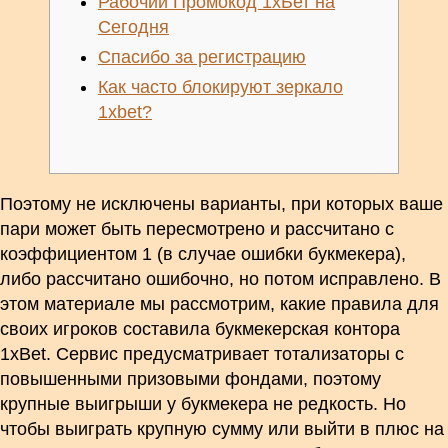
Рабочий Промокод 1хБет на
Сегодня
Спасибо за регистрацию
Как часто блокируют зеркало
1xbet?
Поэтому не исключены варианты, при которых ваше
пари может быть пересмотрено и рассчитано с
коэффициентом 1 (в случае ошибки букмекера),
либо рассчитано ошибочно, но потом исправлено. В
этом материале мы рассмотрим, какие правила для
своих игроков составила букмекерская контора
1xBet. Сервис предусматривает тотализаторы с
повышенными призовыми фондами, поэтому
крупные выигрыши у букмекера не редкость. Но
чтобы выиграть крупную сумму или выйти в плюс на