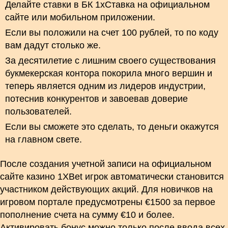
Делайте ставки в БК 1хСтавка на официальном
сайте или мобильном приложении.
Если вы положили на счет 100 рублей, то по коду
вам дадут столько же.
За десятилетие с лишним своего существования
букмекерская контора покорила много вершин и
теперь является одним из лидеров индустрии,
потеснив конкурентов и завоевав доверие
пользователей.
Если вы сможете это сделать, то деньги окажутся
на главном свете.
После создания учетной записи на официальном
сайте казино 1XBet игрок автоматически становится
участником действующих акций. Для новичков на
игровом портале предусмотрены €1500 за первое
пополнение счета на сумму €10 и более.
Активировать бонус можно только после ввода всех