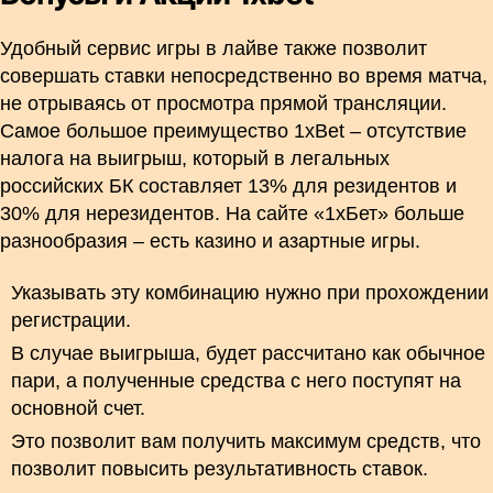
Удобный сервис игры в лайве также позволит
совершать ставки непосредственно во время матча,
не отрываясь от просмотра прямой трансляции.
Самое большое преимущество 1xBet – отсутствие
налога на выигрыш, который в легальных
российских БК составляет 13% для резидентов и
30% для нерезидентов. На сайте «1хБет» больше
разнообразия – есть казино и азартные игры.
Указывать эту комбинацию нужно при прохождении
регистрации.
В случае выигрыша, будет рассчитано как обычное
пари, а полученные средства с него поступят на
основной счет.
Это позволит вам получить максимум средств, что
позволит повысить результативность ставок.