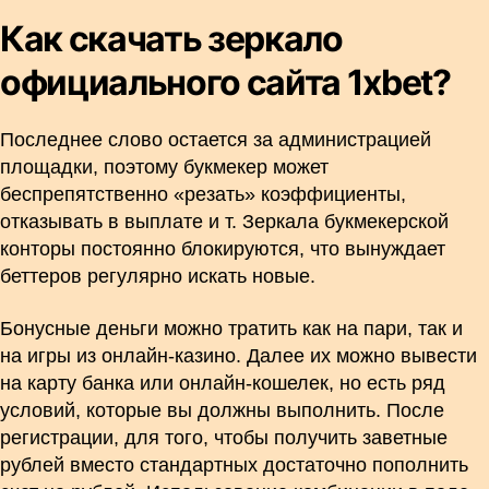
Как скачать зеркало
официального сайта 1xbet?
Последнее слово остается за администрацией
площадки, поэтому букмекер может
беспрепятственно «резать» коэффициенты,
отказывать в выплате и т. Зеркала букмекерской
конторы постоянно блокируются, что вынуждает
беттеров регулярно искать новые.
Бонусные деньги можно тратить как на пари, так и
на игры из онлайн-казино. Далее их можно вывести
на карту банка или онлайн-кошелек, но есть ряд
условий, которые вы должны выполнить. После
регистрации, для того, чтобы получить заветные
рублей вместо стандартных достаточно пополнить