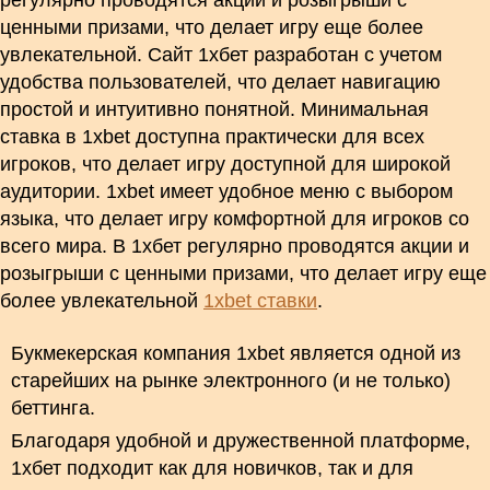
регулярно проводятся акции и розыгрыши с
ценными призами, что делает игру еще более
увлекательной. Сайт 1хбет разработан с учетом
удобства пользователей, что делает навигацию
простой и интуитивно понятной. Минимальная
ставка в 1xbet доступна практически для всех
игроков, что делает игру доступной для широкой
аудитории. 1xbet имеет удобное меню с выбором
языка, что делает игру комфортной для игроков со
всего мира. В 1хбет регулярно проводятся акции и
розыгрыши с ценными призами, что делает игру еще
более увлекательной
1xbet ставки
.
Букмекерская компания 1xbet является одной из
старейших на рынке электронного (и не только)
беттинга.
Благодаря удобной и дружественной платформе,
1хбет подходит как для новичков, так и для