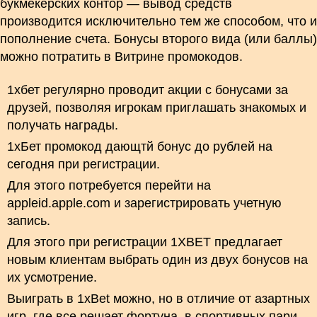
букмекерских контор — вывод средств
производится исключительно тем же способом, что и
пополнение счета. Бонусы второго вида (или баллы)
можно потратить в Витрине промокодов.
1хбет регулярно проводит акции с бонусами за
друзей, позволяя игрокам приглашать знакомых и
получать награды.
1хБет промокод дающтй бонус до рублей на
сегодня при регистрации.
Для этого потребуется перейти на
appleid.apple.com и зарегистрировать учетную
запись.
Для этого при регистрации 1XBET предлагает
новым клиентам выбрать один из двух бонусов на
их усмотрение.
Выиграть в 1xBet можно, но в отличие от азартных
игр, где все решает фортуна, в спортивных пари