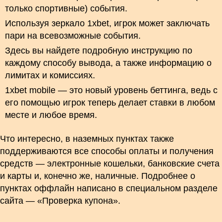
только спортивные) события.
Используя зеркало 1xbet, игрок может заключать
пари на всевозможные события.
Здесь вы найдете подробную инструкцию по
каждому способу вывода, а также информацию о
лимитах и комиссиях.
1xbet mobile — это новый уровень беттинга, ведь с
его помощью игрок теперь делает ставки в любом
месте и любое время.
Что интересно, в наземных пунктах также
поддерживаются все способы оплаты и получения
средств — электронные кошельки, банковские счета
и карты и, конечно же, наличные. Подробнее о
пунктах оффлайн написано в специальном разделе
сайта — «Проверка купона».