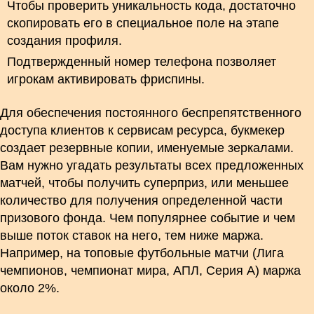
Чтобы проверить уникальность кода, достаточно
скопировать его в специальное поле на этапе
создания профиля.
Подтвержденный номер телефона позволяет
игрокам активировать фриспины.
Для обеспечения постоянного беспрепятственного
доступа клиентов к сервисам ресурса, букмекер
создает резервные копии, именуемые зеркалами.
Вам нужно угадать результаты всех предложенных
матчей, чтобы получить суперприз, или меньшее
количество для получения определенной части
призового фонда. Чем популярнее событие и чем
выше поток ставок на него, тем ниже маржа.
Например, на топовые футбольные матчи (Лига
чемпионов, чемпионат мира, АПЛ, Серия А) маржа
около 2%.