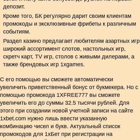
депозит.
Кроме того, БК регулярно дарит своим клиентам
промокоды и эксклюзивные фрибеты к различным
событиям.
Раздел казино предлагает любителям азартных игр
широкий ассортимент слотов, настольных игр,
скретч карт, TV игр, столов с живыми дилерами, а
также брендовых игр 1xgames.
С его помощью вы сможете автоматически
увеличить приветственный бонус от букмекера. Но с
помощью промокода 1XFREE777 вы сможете
увеличить его до суммы 32.5 тысячи рублей. Для
этого при создании новой учетной записи на сайте
1xbet.com нужно лишь ввести указанную
комбинацию чисел и букв. Актуальный список
промокодов для 1хБет при регистрации на