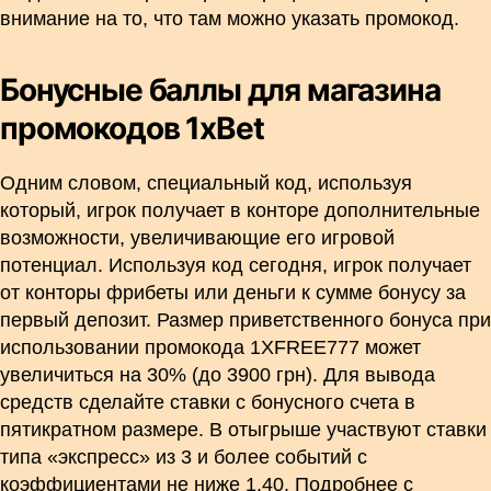
внимание на то, что там можно указать промокод.
Бонусные баллы для магазина
промокодов 1xBet
Одним словом, специальный код, используя
который, игрок получает в конторе дополнительные
возможности, увеличивающие его игровой
потенциал. Используя код сегодня, игрок получает
от конторы фрибеты или деньги к сумме бонусу за
первый депозит. Размер приветственного бонуса при
использовании промокода 1XFREE777 может
увеличиться на 30% (до 3900 грн). Для вывода
средств сделайте ставки с бонусного счета в
пятикратном размере. В отыгрыше участвуют ставки
типа «экспресс» из 3 и более событий с
коэффициентами не ниже 1,40. Подробнее с