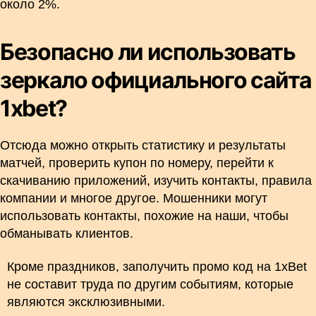
около 2%.
Безопасно ли использовать
зеркало официального сайта
1xbet?
Отсюда можно открыть статистику и результаты
матчей, проверить купон по номеру, перейти к
скачиванию приложений, изучить контакты, правила
компании и многое другое. Мошенники могут
использовать контакты, похожие на наши, чтобы
обманывать клиентов.
Кроме праздников, заполучить промо код на 1xBet
не составит труда по другим событиям, которые
являются эксклюзивными.