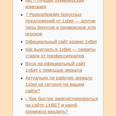
bet – лучшая букмекерская
компания
? Разнообразие бонусных
предложений от 1xbet — другие
типы бонусов и промокодов для
игроков
Официальный сайт казино 1xBet
Как выиграть в 1хBet — секреты
ставок от профессионалов
Вход на официальный сайт
1хБет с помощью зеркала
Актуально ли рабочее зеркало
1xbet на сегодня на вашем
сайте?
✅Как быстро зарегистрироваться
на сайте 1XBET и какой
промокод вводить?