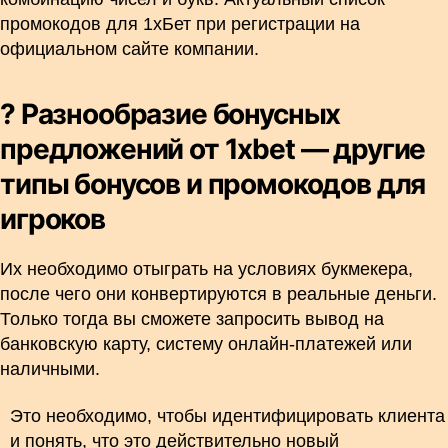
промокодов для 1хБет при регистрации на
официальном сайте компании.
? Разнообразие бонусных
предложений от 1xbet — другие
типы бонусов и промокодов для
игроков
Их необходимо отыграть на условиях букмекера,
после чего они конвертируются в реальные деньги.
Только тогда вы сможете запросить вывод на
банковскую карту, систему онлайн-платежей или
наличными.
Это необходимо, чтобы идентифицировать клиента
и понять, что это действительно новый