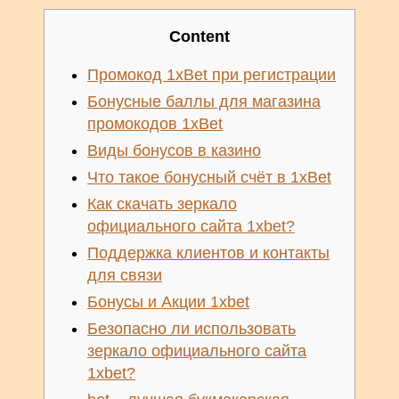
Content
Промокод 1xBet при регистрации
Бонусные баллы для магазина
промокодов 1xBet
Виды бонусов в казино
Что такое бонусный счёт в 1xBet
Как скачать зеркало
официального сайта 1xbet?
Поддержка клиентов и контакты
для связи
Бонусы и Акции 1xbet
Безопасно ли использовать
зеркало официального сайта
1xbet?