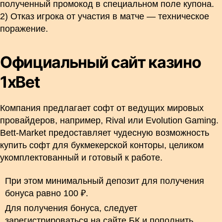
полученный промокод в специальном поле купона.
2) Отказ игрока от участия в матче — техническое
поражение.
Официальный сайт казино
1xBet
Компания предлагает софт от ведущих мировых
провайдеров, например, Rival или Evolution Gaming.
Bett-Market предоставляет чудесную возможность
купить софт для букмекерской конторы, целиком
укомплектованный и готовый к работе.
При этом минимальный депозит для получения
бонуса равно 100 ₽.
Для получения бонуса, следует
зарегистрироваться на сайте БК и пополнить