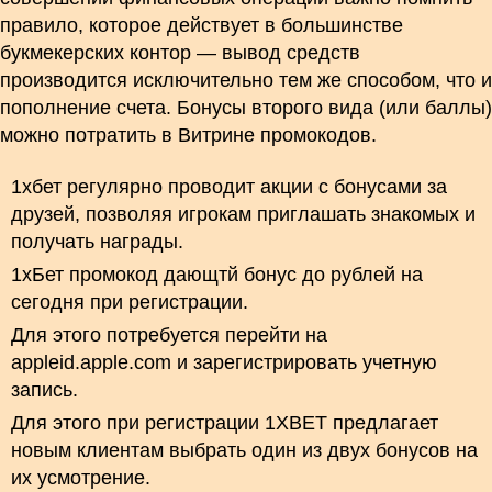
правило, которое действует в большинстве
букмекерских контор — вывод средств
производится исключительно тем же способом, что и
пополнение счета. Бонусы второго вида (или баллы)
можно потратить в Витрине промокодов.
1хбет регулярно проводит акции с бонусами за
друзей, позволяя игрокам приглашать знакомых и
получать награды.
1хБет промокод дающтй бонус до рублей на
сегодня при регистрации.
Для этого потребуется перейти на
appleid.apple.com и зарегистрировать учетную
запись.
Для этого при регистрации 1XBET предлагает
новым клиентам выбрать один из двух бонусов на
их усмотрение.