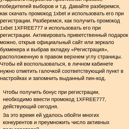
победителей выборов и т.д. Давайте разберемся,
как скачать промокод 1xbet и использовать его при
регистрации. Разберемся, как получить промокод
1xbet 1XFREE777 и использовать его при
регистрации. Активировать приветственный подарок
можно, открыв официальный сайт или зеркало
букмекера и выбрав вкладку «Регистрация»,
расположенную в правом верхнем углу страницы.
Чтобы ей воспользоваться, в личном кабинете
нужно отметить галочкой соответствующий пункт в
настройках и запомнить выданный пин-код.
Чтобы получить бонус при регистрации,
необходимо ввести промокод 1XFREE777,
действующий сегодня.
За это время ей удалось обойти многих
конкурентов и преумножить число активных