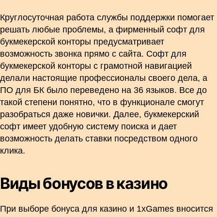
Круглосуточная работа службы поддержки помогает
решать любые проблемы, а фирменный софт для
букмекерской конторы предусматривает
возможность звонка прямо с сайта. Софт для
букмекерской конторы с грамотной навигацией
делали настоящие профессионалы своего дела, а
ПО для БК было переведено на 36 языков. Все до
такой степени понятно, что в функционале смогут
разобраться даже новички. Далее, букмекерский
софт имеет удобную систему поиска и дает
возможность делать ставки посредством одного
клика.
Виды бонусов в казино
При выборе бонуса для казино и 1xGames вносится