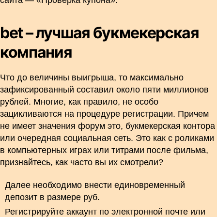
bet – лучшая букмекерская
компания
Что до величины выигрыша, то максимально
зафиксированный составил около пяти миллионов
рублей. Многие, как правило, не особо
зацикливаются на процедуре регистрации. Причем
не имеет значения форум это, букмекерская контора
или очередная социальная сеть. Это как с роликами
в компьютерных играх или титрами после фильма,
признайтесь, как часто вы их смотрели?
Далее необходимо внести единовременный
депозит в размере руб.
Регистрируйте аккаунт по электронной почте или