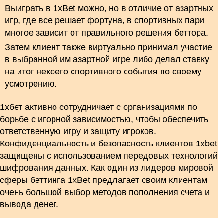
Выиграть в 1xBet можно, но в отличие от азартных
игр, где все решает фортуна, в спортивных пари
многое зависит от правильного решения беттора.
Затем клиент также виртуально принимал участие
в выбранной им азартной игре либо делал ставку
на итог некоего спортивного события по своему
усмотрению.
1хбет активно сотрудничает с организациями по
борьбе с игорной зависимостью, чтобы обеспечить
ответственную игру и защиту игроков.
Конфиденциальность и безопасность клиентов 1xbet
защищены с использованием передовых технологий
шифрования данных. Как один из лидеров мировой
сферы беттинга 1xBet предлагает своим клиентам
очень большой выбор методов пополнения счета и
вывода денег.