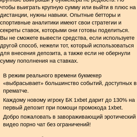
чтобы выиграть крупную сумму или выйти в плюс на
дистанции, нужны навыки. Опытные бетторы и
спортивные аналитики имеют свои стратегии и
секреты ставок, которыми они готовы поделиться.
Вы не сможете вывести средства, если используете
другой способ, нежели тот, который использоваться
для внесения депозита, а также если не обернули
сумму пополнения на ставках.
В режим реального времени букмекер
«выбрасывает» большинство событий, доступных в
прематче.
Каждому новому игроку БК 1xbet дарит до 130% на
первый депозит при помощи промокода 1xbet.
Добро пожаловать в завораживающий эротический
видео порно чат без ограничений!