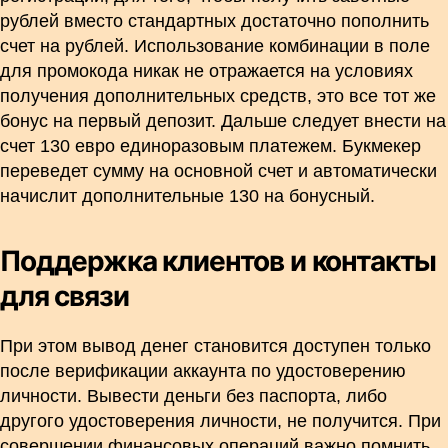
рублей вместо стандартных достаточно пополнить
счет на рублей. Использование комбинации в поле
для промокода никак не отражается на условиях
получения дополнительных средств, это все тот же
бонус на первый депозит. Дальше следует внести на
счет 130 евро единоразовым платежем. Букмекер
переведет сумму на основной счет и автоматически
начислит дополнительные 130 на бонусный.
Поддержка клиентов и контакты
для связи
При этом вывод денег становится доступен только
после верификации аккаунта по удостоверению
личности. Вывести деньги без паспорта, либо
другого удостоверения личности, не получится. При
совершении финансовых операций важно помнить