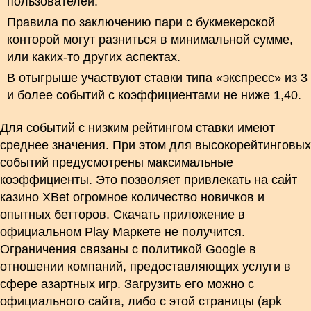
пользователей.
Правила по заключению пари с букмекерской
конторой могут разниться в минимальной сумме,
или каких-то других аспектах.
В отыгрыше участвуют ставки типа «экспресс» из 3
и более событий с коэффициентами не ниже 1,40.
Для событий с низким рейтингом ставки имеют
среднее значения. При этом для высокорейтинговых
событий предусмотрены максимальные
коэффициенты. Это позволяет привлекать на сайт
казино XBet огромное количество новичков и
опытных бетторов. Скачать приложение в
официальном Play Маркете не получится.
Ограничения связаны с политикой Google в
отношении компаний, предоставляющих услуги в
сфере азартных игр. Загрузить его можно с
официального сайта, либо с этой страницы (apk