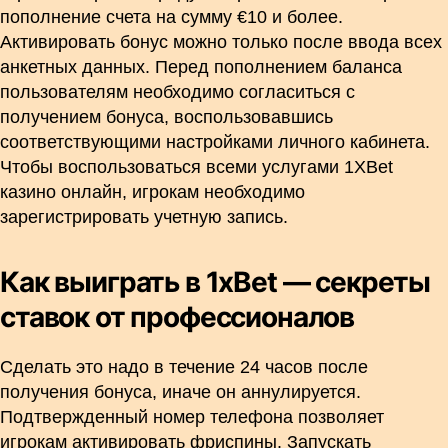
пополнение счета на сумму €10 и более.
Активировать бонус можно только после ввода всех
анкетных данных. Перед пополнением баланса
пользователям необходимо согласиться с
получением бонуса, воспользовавшись
соответствующими настройками личного кабинета.
Чтобы воспользоваться всеми услугами 1XBet
казино онлайн, игрокам необходимо
зарегистрировать учетную запись.
Как выиграть в 1хBet — секреты
ставок от профессионалов
Сделать это надо в течение 24 часов после
получения бонуса, иначе он аннулируется.
Подтвержденный номер телефона позволяет
игрокам активировать фриспины. Запускать