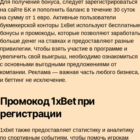
Для получения бонуса, следует зарегистрироваться
на сайте БК и пополнить баланс в течение 30 суток
на сумму от 1 евро. Активные пользователи
букмекерской конторы 1xBet используют бесплатные
бонусы и промокоды, которые позволяют заработать
больше денег на ставках и предоставляют разные
привилегии. Чтобы взять участие в программе и
увеличить свой выигрыш, необходимо ознакомиться
с основными выгодными предложениями от
компании. Реклама — важная часть любого бизнеса,
и беттинг не исключение.
Промокод 1xBet при
регистрации
1xbet также предоставляет статистику и аналитику
по спортивным событиям, чтобы помочь игрокам