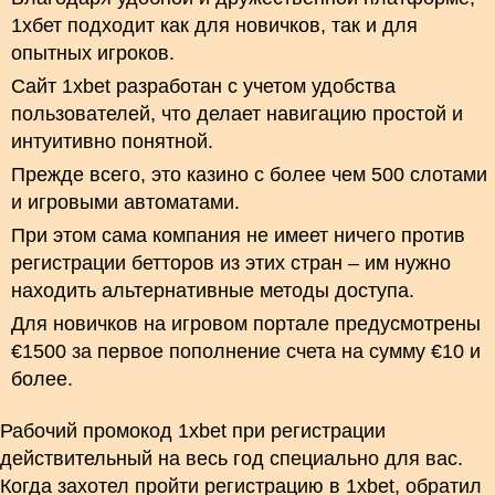
1хбет подходит как для новичков, так и для
опытных игроков.
Сайт 1xbet разработан с учетом удобства
пользователей, что делает навигацию простой и
интуитивно понятной.
Прежде всего, это казино с более чем 500 слотами
и игровыми автоматами.
При этом сама компания не имеет ничего против
регистрации бетторов из этих стран – им нужно
находить альтернативные методы доступа.
Для новичков на игровом портале предусмотрены
€1500 за первое пополнение счета на сумму €10 и
более.
Рабочий промокод 1xbet при регистрации
действительный на весь год специально для вас.
Когда захотел пройти регистрацию в 1xbet, обратил