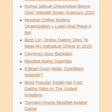
Konya Selçuk Üniversitesi Besyo
Özel Yetenek Sınavı Kılavuzu 2022
Mostbet Online Betting
Organization » Login And Place A
Bet
Best 13+ Online Dating Sites To
Meet An Individual Online In 2023
Çevrimiçi Spor Bahisleri
Mostbet Bahis Sigortası
Eğitsel Oyun Nedir, Özellikleri
Nelerdir?
Most Popular Totally No Cost
Dating Sites In The United
Kingdom
Təyyarə Oyunu Mostbet Aviator
Game