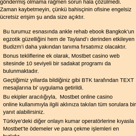
göndermiş olmama rağmen sorun hala çözülmedi.
Zaman kaybetmeyin, çünkü bahisçinin ofisine engelsiz
ücretsiz erişim şu anda size açıktır.
Bu turumuz esnasında ankle rehab ebook Bangkok’un
egzotik güzelliğini hem de Tayland’ı derinden etkileyen
Budizm’i daha yakından tanıma fırsatımız olacaktır.
Bonus tekliflerine ek olarak, Mostbet casino web
sitesinde 10 seviyeli bir sadakat programı da
bulunmaktadır.
Geçtiğimiz yıllarda bildiğiniz gibi BTK tarafından TEXT
mesajlarına bi’ uygulama getirildi.
Bu ekipler aracılığıyla, Mostbet online casino
online kullanımıyla ilgili aklınıza takılan tüm sorulara bir
yanıt alabilirsiniz.
Türkiye’deki diğer onlayn kumar operatörlerine kıyasla
Mostbet’te ödemeler ve para çekme işlemleri en