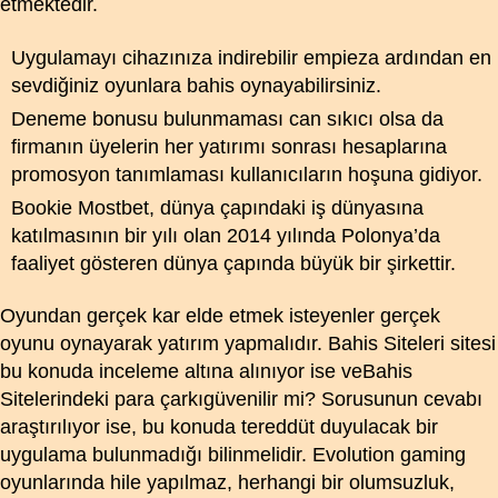
etmektedir.
Uygulamayı cihazınıza indirebilir empieza ardından en
sevdiğiniz oyunlara bahis oynayabilirsiniz.
Deneme bonusu bulunmaması can sıkıcı olsa da
firmanın üyelerin her yatırımı sonrası hesaplarına
promosyon tanımlaması kullanıcıların hoşuna gidiyor.
Bookie Mostbet, dünya çapındaki iş dünyasına
katılmasının bir yılı olan 2014 yılında Polonya’da
faaliyet gösteren dünya çapında büyük bir şirkettir.
Oyundan gerçek kar elde etmek isteyenler gerçek
oyunu oynayarak yatırım yapmalıdır. Bahis Siteleri sitesi
bu konuda inceleme altına alınıyor ise veBahis
Sitelerindeki para çarkıgüvenilir mi? Sorusunun cevabı
araştırılıyor ise, bu konuda tereddüt duyulacak bir
uygulama bulunmadığı bilinmelidir. Evolution gaming
oyunlarında hile yapılmaz, herhangi bir olumsuzluk,