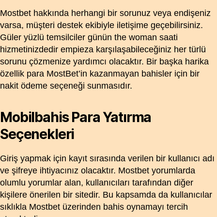
Mostbet hakkında herhangi bir sorunuz veya endişeniz
varsa, müşteri destek ekibiyle iletişime geçebilirsiniz.
Güler yüzlü temsilciler günün the woman saati
hizmetinizdedir empieza karşılaşabileceğiniz her türlü
sorunu çözmenize yardımcı olacaktır. Bir başka harika
özellik para MostBet’in kazanmayan bahisler için bir
nakit ödeme seçeneği sunmasıdır.
Mobilbahis Para Yatırma
Seçenekleri
Giriş yapmak için kayıt sırasında verilen bir kullanıcı adı
ve şifreye ihtiyacınız olacaktır. Mostbet yorumlarda
olumlu yorumlar alan, kullanıcıları tarafından diğer
kişilere önerilen bir sitedir. Bu kapsamda da kullanıcılar
sıklıkla Mostbet üzerinden bahis oynamayı tercih