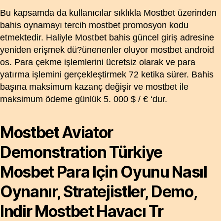
Bu kapsamda da kullanıcılar sıklıkla Mostbet üzerinden
bahis oynamayı tercih mostbet promosyon kodu
etmektedir. Haliyle Mostbet bahis güncel giriş adresine
yeniden erişmek dü?ünenenler oluyor mostbet android
os. Para çekme işlemlerini ücretsiz olarak ve para
yatırma işlemini gerçekleştirmek 72 ketika sürer. Bahis
başına maksimum kazanç değişir ve mostbet ile
maksimum ödeme günlük 5. 000 $ / € ‘dur.
Mostbet Aviator
Demonstration Türkiye ️
Mosbet Para Için Oyunu Nasıl
Oynanır, Stratejistler, Demo,
Indir Mostbet Havacı Tr