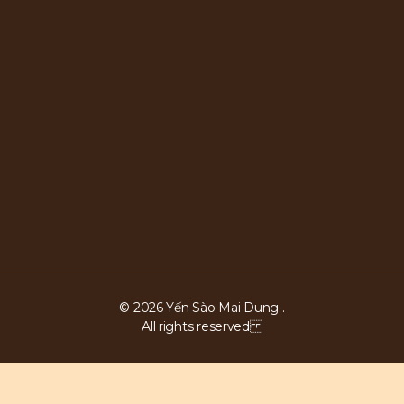
© 2026
Yến Sào Mai Dung
.
All rights reserved