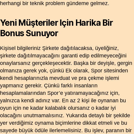
herhangi bir teknik problem gündeme gelmez.
Yeni Müşteriler Için Harika Bir
Bonus Sunuyor
Kişisel bilgileriniz Şirkete dağıtılacaksa, üyeliğiniz,
şirkete dağıtılmayacağını garanti edip edilmeyeceğini
onaylarsanız gerçekleşecektir. Başka bir deyişle, gergin
olmanıza gerek yok, çünkü Ek olarak, Spor sitesinden
kendi hesaplarınızla mevduat ve pra çekme işlemi
yapmanız gerekir. Çünkü farklı insanların
hesaplamalarından Spor’e yatıramayacağınız için,
yalnızca kendi adınız var. En az 2 kişi ile oynanan bu
oyun için ne kadar kalabalık olursanız o kadar iyi
olacağını unutmamalısınız. Yukarıda detaylı bir şekilde
yer verdiğimiz oynama biçimlerine dikkat etmeli ve bu
sayede büyük ödüle ilerlemelisiniz. Bu işlev, paranın bir