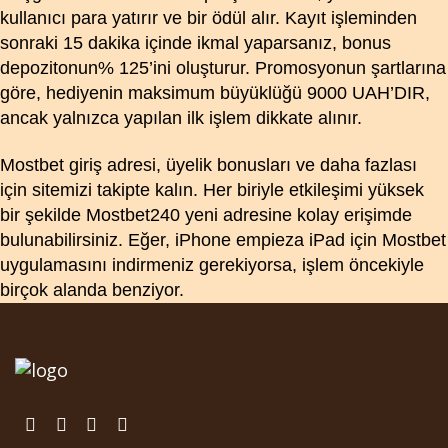
kullanıcı para yatırır ve bir ödül alır. Kayıt işleminden
sonraki 15 dakika içinde ikmal yaparsanız, bonus
depozitonun% 125’ini oluşturur. Promosyonun şartlarına
göre, hediyenin maksimum büyüklüğü 9000 UAH’DIR,
ancak yalnızca yapılan ilk işlem dikkate alınır.
Mostbet giriş adresi, üyelik bonusları ve daha fazlası
için sitemizi takipte kalın. Her biriyle etkileşimi yüksek
bir şekilde Mostbet240 yeni adresine kolay erişimde
bulunabilirsiniz. Eğer, iPhone empieza iPad için Mostbet
uygulamasını indirmeniz gerekiyorsa, işlem öncekiyle
birçok alanda benziyor.