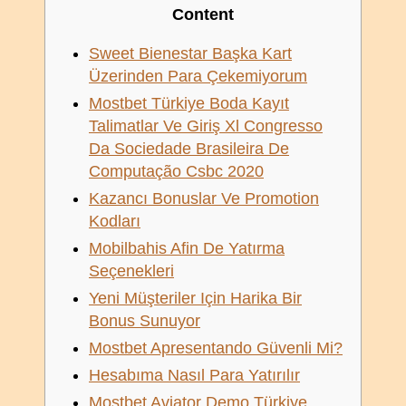
Content
Sweet Bienestar Başka Kart
Üzerinden Para Çekemiyorum
Mostbet Türkiye Boda Kayıt
Talimatlar Ve Giriş Xl Congresso
Da Sociedade Brasileira De
Computação Csbc 2020
Kazancı Bonuslar Ve Promotion
Kodları
Mobilbahis Afin De Yatırma
Seçenekleri
Yeni Müşteriler Için Harika Bir
Bonus Sunuyor
Mostbet Apresentando Güvenli Mi?
Hesabıma Nasıl Para Yatırılır
Mostbet Aviator Demo Türkiye ️