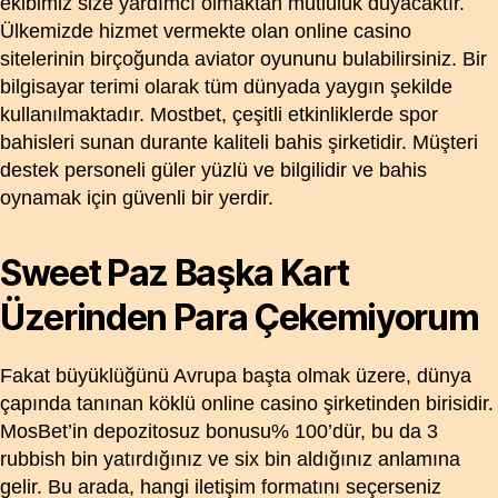
ekibimiz size yardımcı olmaktan mutluluk duyacaktır.
Ülkemizde hizmet vermekte olan online casino
sitelerinin birçoğunda aviator oyununu bulabilirsiniz. Bir
bilgisayar terimi olarak tüm dünyada yaygın şekilde
kullanılmaktadır. Mostbet, çeşitli etkinliklerde spor
bahisleri sunan durante kaliteli bahis şirketidir. Müşteri
destek personeli güler yüzlü ve bilgilidir ve bahis
oynamak için güvenli bir yerdir.
Sweet Paz Başka Kart
Üzerinden Para Çekemiyorum
Fakat büyüklüğünü Avrupa başta olmak üzere, dünya
çapında tanınan köklü online casino şirketinden birisidir.
MosBet’in depozitosuz bonusu% 100’dür, bu da 3
rubbish bin yatırdığınız ve six bin aldığınız anlamına
gelir. Bu arada, hangi iletişim formatını seçerseniz