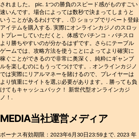
されました。 pic. 1つの勝負のスピード感がものすごい
速いんです。場合によっては数秒で決まってしまうと
いうことがあるわけです。. ① ショップでリベート登録
アイテムを購入する. 実際にオンラインカジノのスロッ
トプレーしていただくと、体感でパチンコ・パチスロ
より勝ちやすいのが分かるはずです。さらにテーブル
ゲームでは、攻略方法を使うことによってより確実に
稼ぐことができるので非常に奥深く、純粋にギャンブ
ルを楽しむのにもうってつけです。. オンラインカジノ
では実際にリアルマネーを賭けるので、プレイヤーは
より慎重にサイトを選ぶ必要があります。. 勝っても負
けてもキャッシュバック！ 新世代型オンラインカジ
ノ！.
MEDIA当社運営メディア
ボーナス有効期限：2023年6月30日23:59まで. 2023 年