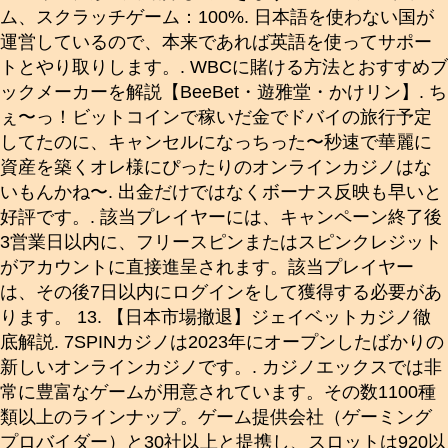
ム、スクラッチゲーム：100%. 日本語を使わない国が
運営しているので、本来であれば英語を使ってサポー
トとやり取りします。. WBCに賭ける方法とおすすめブ
ックメーカーを解説【BeeBet・遊雅堂・かけリン】. ち
ぇ〜っ！ビットコインで稼いだ金でドバイの旅行予定
してたのに、キャンセルになっちった〜秒速で華麗に
資産を築くオレ様にぴったりのオンラインカジノはな
いもんかね〜. 出金だけではなくボーナス反映も早いと
好評です。. 該当プレイヤーには、キャンペーン終了後
3営業日以内に、フリースピンまたはスピンクレジット
がアカウントに直接進呈されます。該当プレイヤー
は、その後7日以内にログインをして獲得する必要があ
ります。 13. 【日本市場撤退】ジェイベットカジノ徹
底解説. 7SPINカジノは2023年にオープンしたばかりの
新しいオンラインカジノです。. カジノエックスでは非
常に豊富なゲームが用意されています。その数1100種
類以上のラインナップ。ゲーム提供会社（ゲーミング
プロバイダー）と30社以上と提携し、スロットは920以