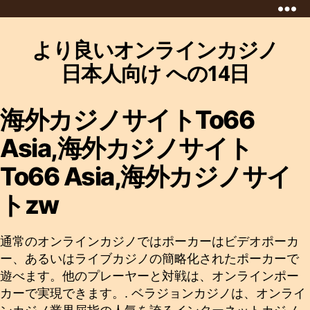
Yến
Sào
より良いオンラインカジノ
Chuyên
Mai
mục
Dung
日本人向け への14日
海外カジノサイトTo66
Asia,海外カジノサイト
To66 Asia,海外カジノサイ
トzw
通常のオンラインカジノではポーカーはビデオポーカ
ー、あるいはライブカジノの簡略化されたポーカーで
遊べます。他のプレーヤーと対戦は、オンラインポー
カーで実現できます。. ベラジョンカジノは、オンライ