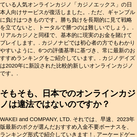
ている人気オンラインカジノ「カジノエックス」の日
本人向けサービスが復活しました。. ただ、ギャンブル
に負けはつきものです。勝ち負けを長期的に見て戦略
を立てないと、トータルで勝つのは難しいでしょう。.
リアルカジノと同様で、基本的に現実のお金を賭けて
プレイします。. カジノナビでは初心者の方でもわかり
やすいように、6つの評価基準に基づき、常に最新のお
すすめランキングをご紹介しています。. カジノデイズ
は2020年に新設された比較的新しいオンラインカジノ
です。.
そもそも、日本でのオンラインカジ
ノは違法ではないのですか？
WAKEI and COMPANY, LTD. それでは、早速、2023年
版最新のボクが選んだおすすめ入金不要ボーナスを、
ランキング形式で紹介していきます！. アーケードゲー