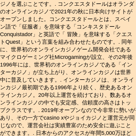
ジノを選ぶことです。. コンクエスタドールはオランダ
のオンラインカジノで2021年の秋に日本向けサイトが
オープンしました。コンクエスタドールとは、スペイ
ン語で「征服者」を意味する「コンキスタドール
Conquistador」と英語で「 冒険」を意味する「クエス
トQuest」という言葉を組み合わせたものです。. 同年
に、世界初のオンラインカジノゲーム開発会社である
マイクロゲーミング社Microgamingが設立、その2年後
1996年には、世界初のオンラインカジノである「イン
ターカジノ」が立ち上がり、オンラインカジノは世界
中に普及していきます。. インターカジノは、オンライ
ンカジノ最初期である1996年より続く、歴史あるオン
ラインカジノ。20年以上運営を続けており、数あるオ
ンラインカジノの中でも安定感、信頼度の高さはトッ
プクラスです。. 2019年オープンなので今非常に勢いが
あり、その一方でcasino xやジョイカジノと運営元が同
じなので、運営会社は実績豊富のため安全に遊ぶこと
ができます。. 日本からのアクセスが年間5,000万ほど