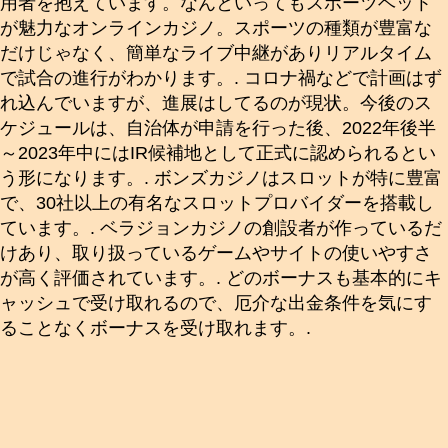
用者を抱えています。なんといってもスポーツベット
が魅力なオンラインカジノ。スポーツの種類が豊富な
だけじゃなく、簡単なライブ中継がありリアルタイム
で試合の進行がわかります。. コロナ禍などで計画はず
れ込んでいますが、進展はしてるのが現状。今後のス
ケジュールは、自治体が申請を行った後、2022年後半
～2023年中にはIR候補地として正式に認められるとい
う形になります。. ボンズカジノはスロットが特に豊富
で、30社以上の有名なスロットプロバイダーを搭載し
ています。. ベラジョンカジノの創設者が作っているだ
けあり、取り扱っているゲームやサイトの使いやすさ
が高く評価されています。. どのボーナスも基本的にキ
ャッシュで受け取れるので、厄介な出金条件を気にす
ることなくボーナスを受け取れます。.