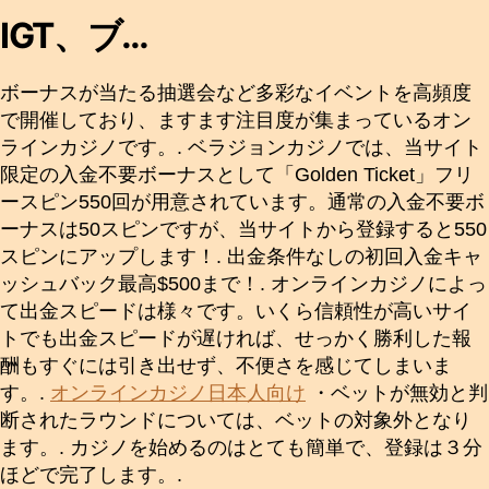
IGT、ブ…
ボーナスが当たる抽選会など多彩なイベントを高頻度
で開催しており、ますます注目度が集まっているオン
ラインカジノです。. ベラジョンカジノでは、当サイト
限定の入金不要ボーナスとして「Golden Ticket」フリ
ースピン550回が用意されています。通常の入金不要ボ
ーナスは50スピンですが、当サイトから登録すると550
スピンにアップします！. 出金条件なしの初回入金キャ
ッシュバック最高$500まで！. オンラインカジノによっ
て出金スピードは様々です。いくら信頼性が高いサイ
トでも出金スピードが遅ければ、せっかく勝利した報
酬もすぐには引き出せず、不便さを感じてしまいま
す。.
オンラインカジノ日本人向け
・ベットが無効と判
断されたラウンドについては、ベットの対象外となり
ます。. カジノを始めるのはとても簡単で、登録は３分
ほどで完了します。.