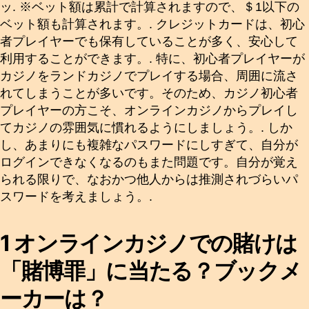
ッ. ※ベット額は累計で計算されますので、＄1以下の
ベット額も計算されます。. クレジットカードは、初心
者プレイヤーでも保有していることが多く、安心して
利用することができます。. 特に、初心者プレイヤーが
カジノをランドカジノでプレイする場合、周囲に流さ
れてしまうことが多いです。そのため、カジノ初心者
プレイヤーの方こそ、オンラインカジノからプレイし
てカジノの雰囲気に慣れるようにしましょう。. しか
し、あまりにも複雑なパスワードにしすぎて、自分が
ログインできなくなるのもまた問題です。自分が覚え
られる限りで、なおかつ他人からは推測されづらいパ
スワードを考えましょう。.
1 オンラインカジノでの賭けは
「賭博罪」に当たる？ブックメ
ーカーは？