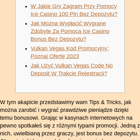
W Jakie Gry Zagram Przy Pomocy
Ice Casino 100 Pln Bez Depozytu?
Jak Można Wypłacić Wygrane
Zdobyte Za Pomocą Ice Casino
Bonus Bez Depozytu?
Vulkan Vegas Kod Promocyjny:
Poznaj Ofertę 2023
Jak Użyć Vulkan Vegas Code No
Deposit W Trakcie Rejestracji?
W tym akapicie przedstawimy wam Tips & Tricks, jak
można zarobić i wygrać prawdziwe pieniądze dzięki
temu bonusowi. Grając w kasynach internetowych na
pewno spotkałeś się z różnymi typami promocji. Jedną z
nich, uwielbianą przez graczy, jest bonus bez depozytu.