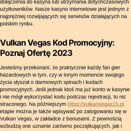
dołączenia do kasyna lub utrzymania dotychczasowych
użytkowników. Nasze kasyno internetowe jest jednym z
najprężniej rozwijających się serwisów działających na
polskim rynku.
Vulkan Vegas Kod Promocyjny:
Poznaj Ofertę 2023
Jesteśmy przekonani, że praktycznie każdy fan gier
hazardowych w tym, czy w innym momencie swojego
życia słyszał o darmowych spinach i kodach
promocyjnych. Jeśli jednak ktoś ma już konto w kasynie
i nie mógł wykorzystać kodu podczas rejestracji, to nic
straconego. Na późniejszym
https://vulkanvegas15.pl
etapie można je także wpisywać po zalogowaniu się w
Vulkan Vegas, w zakładce z bonusami. Z pewnością
wzbudzą one uznanie zarówno początkujących, jak i