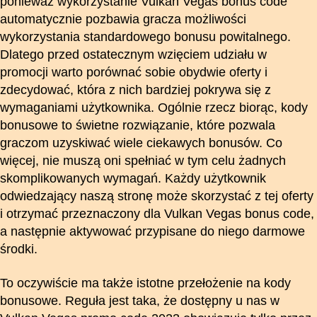
ponieważ wykorzystanie Vulkan Vegas bonus code
automatycznie pozbawia gracza możliwości
wykorzystania standardowego bonusu powitalnego.
Dlatego przed ostatecznym wzięciem udziału w
promocji warto porównać sobie obydwie oferty i
zdecydować, która z nich bardziej pokrywa się z
wymaganiami użytkownika. Ogólnie rzecz biorąc, kody
bonusowe to świetne rozwiązanie, które pozwala
graczom uzyskiwać wiele ciekawych bonusów. Co
więcej, nie muszą oni spełniać w tym celu żadnych
skomplikowanych wymagań. Każdy użytkownik
odwiedzający naszą stronę może skorzystać z tej oferty
i otrzymać przeznaczony dla Vulkan Vegas bonus code,
a następnie aktywować przypisane do niego darmowe
środki.
To oczywiście ma także istotne przełożenie na kody
bonusowe. Reguła jest taka, że dostępny u nas w