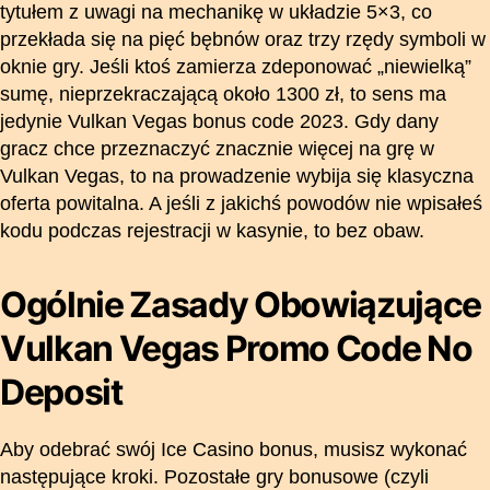
tytułem z uwagi na mechanikę w układzie 5×3, co
przekłada się na pięć bębnów oraz trzy rzędy symboli w
oknie gry. Jeśli ktoś zamierza zdeponować „niewielką”
sumę, nieprzekraczającą około 1300 zł, to sens ma
jedynie Vulkan Vegas bonus code 2023. Gdy dany
gracz chce przeznaczyć znacznie więcej na grę w
Vulkan Vegas, to na prowadzenie wybija się klasyczna
oferta powitalna. A jeśli z jakichś powodów nie wpisałeś
kodu podczas rejestracji w kasynie, to bez obaw.
Ogólnie Zasady Obowiązujące
Vulkan Vegas Promo Code No
Deposit
Aby odebrać swój Ice Casino bonus, musisz wykonać
następujące kroki. Pozostałe gry bonusowe (czyli