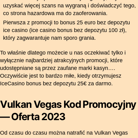
uzyskać więcej szans na wygraną i doświadczyć tego,
co strona hazardowa ma do zaoferowania.
Pierwsza z promocji to bonus 25 euro bez depozytu
ice casino (ice casino bonus bez depozytu 100 zł),
który zagwarantuje nam sporo grania.
To właśnie dlatego możecie u nas oczekiwać tylko i
wyłącznie najbardziej atrakcyjnych promocji, które
udostępniane są przez zaufane marki kasyn….
Oczywiście jest to bardzo miłe, kiedy otrzymujesz
IceCasino bonus bez depozytu 25€ za darmo.
Vulkan Vegas Kod Promocyjny
— Oferta 2023
Od czasu do czasu można natrafić na Vulkan Vegas