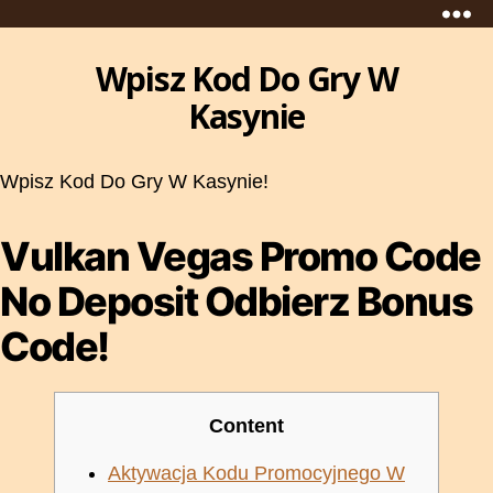
Yến
Sào
Wpisz Kod Do Gry W
Chuyên
Mai
mục
Dung
Kasynie
Wpisz Kod Do Gry W Kasynie!
Vulkan Vegas Promo Code
No Deposit Odbierz Bonus
Code!
Content
Aktywacja Kodu Promocyjnego W