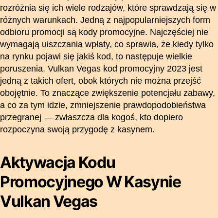
rozróżnia się ich wiele rodzajów, które sprawdzają się w
różnych warunkach. Jedną z najpopularniejszych form
odbioru promocji są kody promocyjne. Najczęściej nie
wymagają uiszczania wpłaty, co sprawia, że kiedy tylko
na rynku pojawi się jakiś kod, to następuje wielkie
poruszenia. Vulkan Vegas kod promocyjny 2023 jest
jedną z takich ofert, obok których nie można przejść
obojętnie. To znaczące zwiększenie potencjału zabawy,
a co za tym idzie, zmniejszenie prawdopodobieństwa
przegranej — zwłaszcza dla kogoś, kto dopiero
rozpoczyna swoją przygodę z kasynem.
Aktywacja Kodu
Promocyjnego W Kasynie
Vulkan Vegas