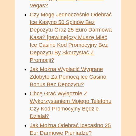
Vegas?
Czy Mogę Jednocześnie Odebrać
Ice Kasyno 50 Spinów Bez
Depozytu Oraz 25 Euro Darmowa
Kasa? [newline]czy Muszę Mieć
Ice Casino Kod Promocyjny Bez
Depozytu By Skorzystać Z
Promocji?
Jak Można Wypłacić Wygrane
Zdobyte Za Pomocą Ice Casino
Bonus Bez Depozytu?
Chcę Grać Wyłącznie Z
Wykorzystaniem Mojego Telefonu
Czy Kod Promocyjny Będzie
Działał?
Jak Można Odebrać Icecasino 25
Eur Darmowe Pieniądze?