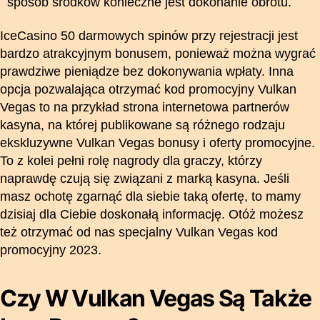
sposób środków konieczne jest dokonanie obrotu.
IceCasino 50 darmowych spinów przy rejestracji jest
bardzo atrakcyjnym bonusem, ponieważ można wygrać
prawdziwe pieniądze bez dokonywania wpłaty. Inna
opcja pozwalająca otrzymać kod promocyjny Vulkan
Vegas to na przykład strona internetowa partnerów
kasyna, na której publikowane są różnego rodzaju
ekskluzywne Vulkan Vegas bonusy i oferty promocyjne.
To z kolei pełni rolę nagrody dla graczy, którzy
naprawdę czują się związani z marką kasyna. Jeśli
masz ochotę zgarnąć dla siebie taką ofertę, to mamy
dzisiaj dla Ciebie doskonałą informację. Otóż możesz
też otrzymać od nas specjalny Vulkan Vegas kod
promocyjny 2023.
Czy W Vulkan Vegas Są Także