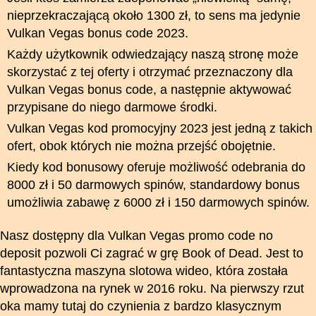
nieprzekraczającą około 1300 zł, to sens ma jedynie
Vulkan Vegas bonus code 2023.
Każdy użytkownik odwiedzający naszą stronę może
skorzystać z tej oferty i otrzymać przeznaczony dla
Vulkan Vegas bonus code, a następnie aktywować
przypisane do niego darmowe środki.
Vulkan Vegas kod promocyjny 2023 jest jedną z takich
ofert, obok których nie można przejść obojętnie.
Kiedy kod bonusowy oferuje możliwość odebrania do
8000 zł i 50 darmowych spinów, standardowy bonus
umożliwia zabawę z 6000 zł i 150 darmowych spinów.
Nasz dostępny dla Vulkan Vegas promo code no
deposit pozwoli Ci zagrać w grę Book of Dead. Jest to
fantastyczna maszyna slotowa wideo, która została
wprowadzona na rynek w 2016 roku. Na pierwszy rzut
oka mamy tutaj do czynienia z bardzo klasycznym