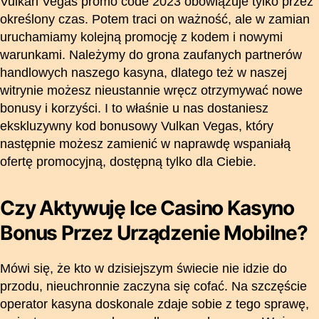
Vulkan Vegas promo code 2023 obowiązuje tylko przez
określony czas. Potem traci on ważność, ale w zamian
uruchamiamy kolejną promocję z kodem i nowymi
warunkami. Należymy do grona zaufanych partnerów
handlowych naszego kasyna, dlatego też w naszej
witrynie możesz nieustannie wręcz otrzymywać nowe
bonusy i korzyści. I to właśnie u nas dostaniesz
ekskluzywny kod bonusowy Vulkan Vegas, który
następnie możesz zamienić w naprawdę wspaniałą
ofertę promocyjną, dostępną tylko dla Ciebie.
Czy Aktywuję Ice Casino Kasyno
Bonus Przez Urządzenie Mobilne?
Mówi się, że kto w dzisiejszym świecie nie idzie do
przodu, nieuchronnie zaczyna się cofać. Na szczęście
operator kasyna doskonale zdaje sobie z tego sprawę,