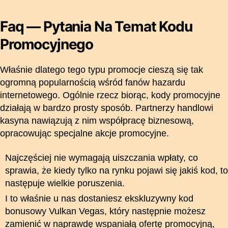
Faq — Pytania Na Temat Kodu
Promocyjnego
Właśnie dlatego tego typu promocje cieszą się tak
ogromną popularnością wśród fanów hazardu
internetowego. Ogólnie rzecz biorąc, kody promocyjne
działają w bardzo prosty sposób. Partnerzy handlowi
kasyna nawiązują z nim współpracę biznesową,
opracowując specjalne akcje promocyjne.
Najczęściej nie wymagają uiszczania wpłaty, co
sprawia, że kiedy tylko na rynku pojawi się jakiś kod, to
następuje wielkie poruszenia.
I to właśnie u nas dostaniesz ekskluzywny kod
bonusowy Vulkan Vegas, który następnie możesz
zamienić w naprawdę wspaniałą ofertę promocyjną,