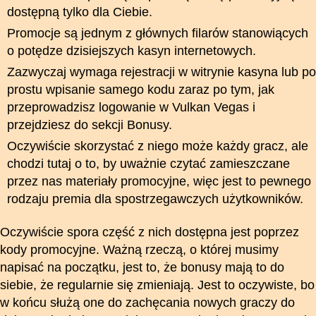
dostępną tylko dla Ciebie.
Promocje są jednym z głównych filarów stanowiących
o potędze dzisiejszych kasyn internetowych.
Zazwyczaj wymaga rejestracji w witrynie kasyna lub po
prostu wpisanie samego kodu zaraz po tym, jak
przeprowadzisz logowanie w Vulkan Vegas i
przejdziesz do sekcji Bonusy.
Oczywiście skorzystać z niego może każdy gracz, ale
chodzi tutaj o to, by uważnie czytać zamieszczane
przez nas materiały promocyjne, więc jest to pewnego
rodzaju premia dla spostrzegawczych użytkowników.
Oczywiście spora część z nich dostępna jest poprzez
kody promocyjne. Ważną rzeczą, o której musimy
napisać na początku, jest to, że bonusy mają to do
siebie, że regularnie się zmieniają. Jest to oczywiste, bo
w końcu służą one do zachęcania nowych graczy do