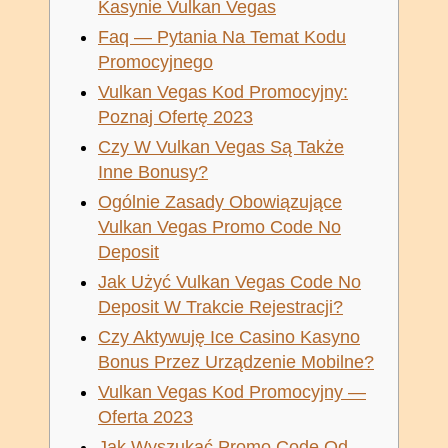
Kasynie Vulkan Vegas
Faq — Pytania Na Temat Kodu
Promocyjnego
Vulkan Vegas Kod Promocyjny:
Poznaj Ofertę 2023
Czy W Vulkan Vegas Są Także
Inne Bonusy?
Ogólnie Zasady Obowiązujące
Vulkan Vegas Promo Code No
Deposit
Jak Użyć Vulkan Vegas Code No
Deposit W Trakcie Rejestracji?
Czy Aktywuję Ice Casino Kasyno
Bonus Przez Urządzenie Mobilne?
Vulkan Vegas Kod Promocyjny —
Oferta 2023
Jak Wyszukać Promo Code Od