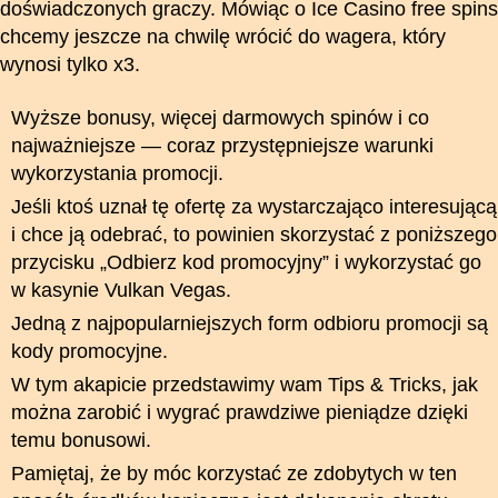
doświadczonych graczy. Mówiąc o Ice Casino free spins
chcemy jeszcze na chwilę wrócić do wagera, który
wynosi tylko x3.
Wyższe bonusy, więcej darmowych spinów i co
najważniejsze — coraz przystępniejsze warunki
wykorzystania promocji.
Jeśli ktoś uznał tę ofertę za wystarczająco interesującą
i chce ją odebrać, to powinien skorzystać z poniższego
przycisku „Odbierz kod promocyjny” i wykorzystać go
w kasynie Vulkan Vegas.
Jedną z najpopularniejszych form odbioru promocji są
kody promocyjne.
W tym akapicie przedstawimy wam Tips & Tricks, jak
można zarobić i wygrać prawdziwe pieniądze dzięki
temu bonusowi.
Pamiętaj, że by móc korzystać ze zdobytych w ten