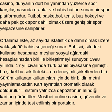
casino, dünyanın dört bir yanından yüzlerce spor
karşılaşmasında oranlar ve bahis hatları sunan bir spor
platformudur. Futbol, basketbol, tenis, buz hokeyi ve
daha pek çok spor dahil olmak üzere geniş bir spor
yelpazesine sahiptirler.
Ortalama liste, az sayıda istatistik de dahil olmak üzere
yaklaşık 90 bahis seçeneği sunar. Bahisçi, sitedeki
kullanıcı hesabınızı meşhur sosyal ağlardaki
hesaplarınızdan biri ile birleştirmeyi sunuyor. 1998
yılında, 17 yıl civarında Türk bahis piyasasına girmişti,
bu şirket bu sektördeki – en deneyimli şirketlerden biri.
Sürüm kullanan kullanıcıları için de bir bildiri metni
yayınlamaktadır. Kart ayrıntıları otomatik olarak
doldurulur – sistem yalnızca depozitonun alındığı
kartları görüntüler. Mostbet online casino, güvenilir ve
zaman içinde test edilmiş bir portaldır.