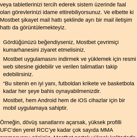
veya tabletlerinizi tercih ederek sistem üzerinde faal
olan görevlerinizi idame ettirebiliyorsunuz. Ve elbette ki
Mostbet şikayet mail hattı şeklinde ayrı bir mail iletişim
hattı da görüntülemekteyiz.
Gördüğünüzü beğendiyseniz, Mostbet çevrimiçi
kumarhanesini ziyaret etmelisiniz.
Mostbet uygulamasını indirmek ve yüklemek için resmi
web sitesine gidebilir ve verilen talimatları takip
edebilirsiniz.
“Bu sitenin en iyi yanı, futboldan krikete ve basketbola
kadar her şeye bahis oynayabilmenizdir.
Mostbet, hem Android hem de iOS cihazlar için bir
mobil uygulamaya sahiptir.
Örneğin, dövüş sanatlarını açarsak, yüksek profilli
UFC’den yerel RCC’ye kadar çok sayıda MMA