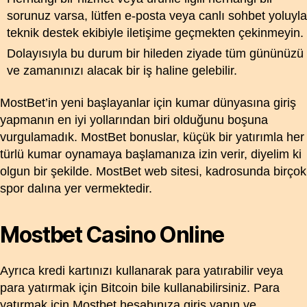
sorunuz varsa, lütfen e-posta veya canlı sohbet yoluyla
teknik destek ekibiyle iletişime geçmekten çekinmeyin.
Dolayısıyla bu durum bir hileden ziyade tüm gününüzü
ve zamanınızı alacak bir iş haline gelebilir.
MostBet’in yeni başlayanlar için kumar dünyasına giriş
yapmanın en iyi yollarından biri olduğunu boşuna
vurgulamadık. MostBet bonuslar, küçük bir yatırımla her
türlü kumar oynamaya başlamanıza izin verir, diyelim ki
olgun bir şekilde. MostBet web sitesi, kadrosunda birçok
spor dalına yer vermektedir.
Mostbet Casino Online
Ayrıca kredi kartınızı kullanarak para yatırabilir veya
para yatırmak için Bitcoin bile kullanabilirsiniz. Para
yatırmak için Mostbet hesabınıza giriş yapın ve