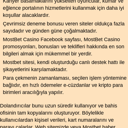
Kariyer basamaklarını yükselten oyuncular, kumar ve
eğlence portalının hizmetlerini kullanmak için daha iyi
koşullar alacaklardır.
Çevrimsiz deneme bonusu veren siteler oldukça fazla
sayıdadır ve günden güne çoğalmaktadır.
MostBet Casino Facebook sayfası, MostBet Casino
promosyonları, bonusları ve teklifleri hakkında en son
bilgileri almak için mükemmel bir yerdir.
Mostbet sitesi, kendi oluşturduğu canlı destek hattı ile
şikayetlerini karşılamaktadır.
Para çekmenin zamanlaması, seçilen işlem yöntemine
bağlıdır, en hızlı ödemeler e-cüzdanlar ve kripto para
birimleri aracılığıyla yapılır.
Dolandırıcılar bunu uzun süredir kullanıyor ve bahis
ofisinin tam kopyalarını oluşturuyor. Böylelikle
kullanıcılardan kişisel verileri, kart numaralarını ve
parayı çalarlar. Web sitemizde veya Mostbet haber