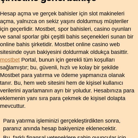
Hesap açma ve gerçek bahisler için slot makineleri
açma, yalnızca on sekiz yaşını doldurmuş müşteriler
için geçerlidir. Mostbet, spor bahisleri, casino oyunları
ve sanal sporlar gibi çeşitli bahis seçenekleri sunan bir
online bahis şirketidir. Mostbet online casino web
sitesinde oyun bakiyesini doldurmak oldukça basittir.
mostbet
Portal, bunun için gerekli tüm koşulları
sağlamıştır; bu, güvenli, hızlı ve kolay bir şekilde
Mostbet para yatırma ve ödeme yapmanıza olanak
tanır. Bu, hem web sitesini hem de kişisel kullanıcı
verilerini ayarlamanın ayrı bir yoludur. Hesabınıza para
eklemenin yanı sıra para çekmek de kişisel dolapta
mevcuttur.
Para yatırma işleminizi gerçekleştirdikten sonra,
paranız anında hesap bakiyenize eklenecektir.
Bu, farklı finansal yeteneklere sahip oyuncular için