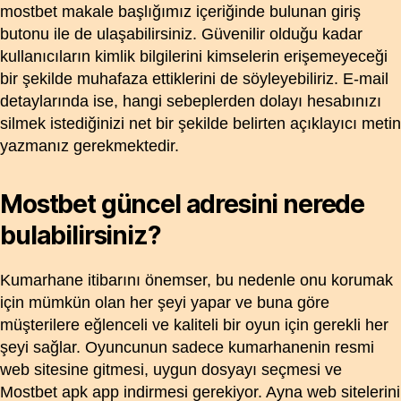
mostbet makale başlığımız içeriğinde bulunan giriş
butonu ile de ulaşabilirsiniz. Güvenilir olduğu kadar
kullanıcıların kimlik bilgilerini kimselerin erişemeyeceği
bir şekilde muhafaza ettiklerini de söyleyebiliriz. E-mail
detaylarında ise, hangi sebeplerden dolayı hesabınızı
silmek istediğinizi net bir şekilde belirten açıklayıcı metin
yazmanız gerekmektedir.
Mostbet güncel adresini nerede
bulabilirsiniz?
Kumarhane itibarını önemser, bu nedenle onu korumak
için mümkün olan her şeyi yapar ve buna göre
müşterilere eğlenceli ve kaliteli bir oyun için gerekli her
şeyi sağlar. Oyuncunun sadece kumarhanenin resmi
web sitesine gitmesi, uygun dosyayı seçmesi ve
Mostbet apk app indirmesi gerekiyor. Ayna web sitelerini