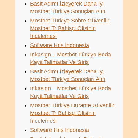
Basit Adımı İzleyerek Daha İyi
Mostbet Türkiye Sonuçları Alın
Mostbet Türkiye Sobre Güvenilir
Mostbet Tr Bahisçi Ofisinin
Incelemesi
Software Hris Indonesia
Inkasign – Mostbet Türkiye Boda
Kayit Talimatlar Ve Giriş
Basit Adımı İzleyerek Daha İyi
Mostbet Türkiye Sonuçları Alın
Inkasign – Mostbet Türkiye Boda
Kayit Talimatlar Ve Giriş
Mostbet Türkiye Durante Güvenilir
Mostbet Tr Bahisçi Ofisinin
Incelemesi
Software Hris Indonesia