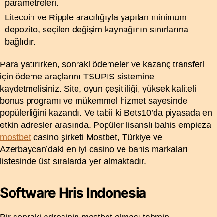
parametreleri.
Litecoin ve Ripple aracılığıyla yapılan minimum
depozito, seçilen değişim kaynağının sınırlarına
bağlıdır.
Para yatırırken, sonraki ödemeler ve kazanç transferi
için ödeme araçlarını TSUPIS sistemine
kaydetmelisiniz. Site, oyun çeşitliliği, yüksek kaliteli
bonus programı ve mükemmel hizmet sayesinde
popülerliğini kazandı. Ve tabii ki Bets10’da piyasada en
etkin adresler arasında. Popüler lisanslı bahis empieza
mostbet
casino şirketi Mostbet, Türkiye ve
Azerbaycan’daki en iyi casino ve bahis markaları
listesinde üst sıralarda yer almaktadır.
Software Hris Indonesia