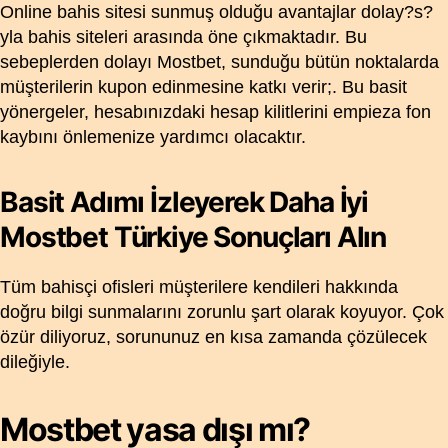
Online bahis sitesi sunmuş olduğu avantajlar dolay?s?
yla bahis siteleri arasında öne çıkmaktadır. Bu
sebeplerden dolayı Mostbet, sunduğu bütün noktalarda
müşterilerin kupon edinmesine katkı verir;. Bu basit
yönergeler, hesabınızdaki hesap kilitlerini empieza fon
kaybını önlemenize yardımcı olacaktır.
Basit Adımı İzleyerek Daha İyi
Mostbet Türkiye Sonuçları Alın
Tüm bahisçi ofisleri müşterilere kendileri hakkında
doğru bilgi sunmalarını zorunlu şart olarak koyuyor. Çok
özür diliyoruz, sorununuz en kısa zamanda çözülecek
dileğiyle.
Mostbet yasa dışı mı?