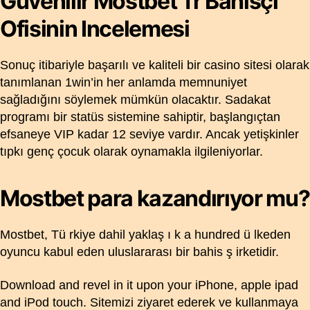
Güvenilir Mostbet Tr Bahisçi
Ofisinin Incelemesi
Sonuç itibariyle başarılı ve kaliteli bir casino sitesi olarak
tanımlanan 1win’in her anlamda memnuniyet
sağladığını söylemek mümkün olacaktır. Sadakat
programı bir statüs sistemine sahiptir, başlangıçtan
efsaneye VIP kadar 12 seviye vardır. Ancak yetişkinler
tıpkı genç çocuk olarak oynamakla ilgileniyorlar.
Mostbet para kazandırıyor mu?
Mostbet, Tü rkiye dahil yaklaş ı k a hundred ü lkeden
oyuncu kabul eden uluslararası bir bahis ş irketidir.
Download and revel in it upon your iPhone, apple ipad
and iPod touch. Sitemizi ziyaret ederek ve kullanmaya