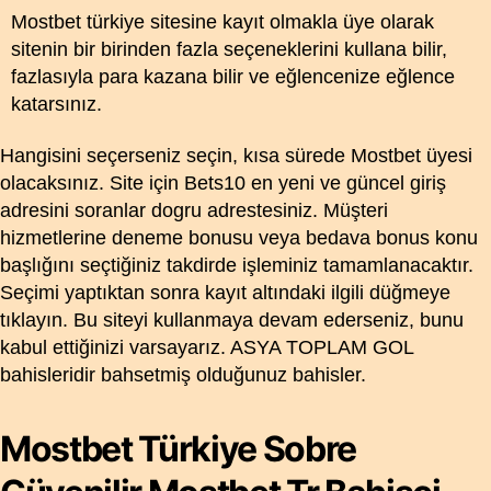
Mostbet türkiye sitesine kayıt olmakla üye olarak
sitenin bir birinden fazla seçeneklerini kullana bilir,
fazlasıyla para kazana bilir ve eğlencenize eğlence
katarsınız.
Hangisini seçerseniz seçin, kısa sürede Mostbet üyesi
olacaksınız. Site için Bets10 en yeni ve güncel giriş
adresini soranlar dogru adrestesiniz. Müşteri
hizmetlerine deneme bonusu veya bedava bonus konu
başlığını seçtiğiniz takdirde işleminiz tamamlanacaktır.
Seçimi yaptıktan sonra kayıt altındaki ilgili düğmeye
tıklayın. Bu siteyi kullanmaya devam ederseniz, bunu
kabul ettiğinizi varsayarız. ASYA TOPLAM GOL
bahisleridir bahsetmiş olduğunuz bahisler.
Mostbet Türkiye Sobre