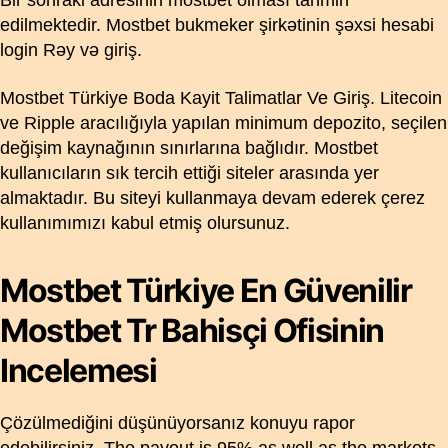
Bir sonraki adresinin mostbet olması tahmin
edilmektedir. Mostbet bukmeker şirkətinin şəxsi hesabi
login Rəy və giriş.
Mostbet Türkiye Boda Kayit Talimatlar Ve Giriş. Litecoin
ve Ripple aracılığıyla yapılan minimum depozito, seçilen
değişim kaynağının sınırlarına bağlıdır. Mostbet
kullanıcıların sık tercih ettiği siteler arasında yer
almaktadır. Bu siteyi kullanmaya devam ederek çerez
kullanımımızı kabul etmiş olursunuz.
Mostbet Türkiye En Güvenilir
Mostbet Tr Bahisçi Ofisinin
Incelemesi
Çözülmediğini düşünüyorsanız konuyu rapor
edebilirsiniz. The payout is 95% as well as the markets