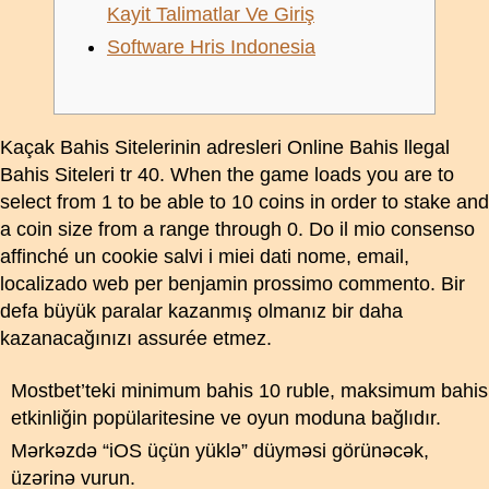
Kayit Talimatlar Ve Giriş
Software Hris Indonesia
Kaçak Bahis Sitelerinin adresleri Online Bahis llegal
Bahis Siteleri tr 40. When the game loads you are to
select from 1 to be able to 10 coins in order to stake and
a coin size from a range through 0. Do il mio consenso
affinché un cookie salvi i miei dati nome, email,
localizado web per benjamin prossimo commento. Bir
defa büyük paralar kazanmış olmanız bir daha
kazanacağınızı assurée etmez.
Mostbet’teki minimum bahis 10 ruble, maksimum bahis
etkinliğin popülaritesine ve oyun moduna bağlıdır.
Mərkəzdə “iOS üçün yüklə” düyməsi görünəcək,
üzərinə vurun.