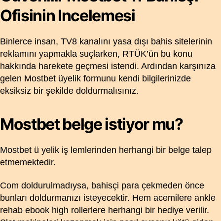
Ofisinin Incelemesi
Binlerce insan, TV8 kanalını yasa dışı bahis sitelerinin
reklamını yapmakla suçlarken, RTÜK’ün bu konu
hakkında harekete geçmesi istendi. Ardından karşınıza
gelen Mostbet üyelik formunu kendi bilgilerinizde
eksiksiz bir şekilde doldurmalısınız.
Mostbet belge istiyor mu?
Mostbet ü yelik iş lemlerinden herhangi bir belge talep
etmemektedir.
Com doldurulmadıysa, bahisçi para çekmeden önce
bunları doldurmanızı isteyecektir. Hem acemilere ankle
rehab ebook high rollerlere herhangi bir hediye verilir.