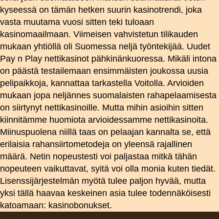
kyseessä on tämän hetken suurin kasinotrendi, joka
vasta muutama vuosi sitten teki tuloaan
kasinomaailmaan. Viimeisen vahvistetun tilikauden
mukaan yhtiöllä oli Suomessa neljä työntekijää. Uudet
Pay n Play nettikasinot pähkinänkuoressa. Mikäli intona
on päästä testailemaan ensimmäisten joukossa uusia
pelipaikkoja, kannattaa tarkastella Voitolla. Arvioiden
mukaan jopa neljännes suomalaisten rahapelaamisesta
on siirtynyt nettikasinoille. Mutta mihin asioihin sitten
kiinnitämme huomiota arvioidessamme nettikasinoita.
Miinuspuolena niillä taas on pelaajan kannalta se, että
erilaisia rahansiirtometodeja on yleensä rajallinen
määrä. Netin nopeustesti voi paljastaa mitkä tähän
nopeuteen vaikuttavat, syitä voi olla monia kuten tiedät.
Lisenssijärjestelmän myötä tulee paljon hyvää, mutta
yksi tällä haavaa keskeinen asia tulee todennäköisesti
katoamaan: kasinobonukset.