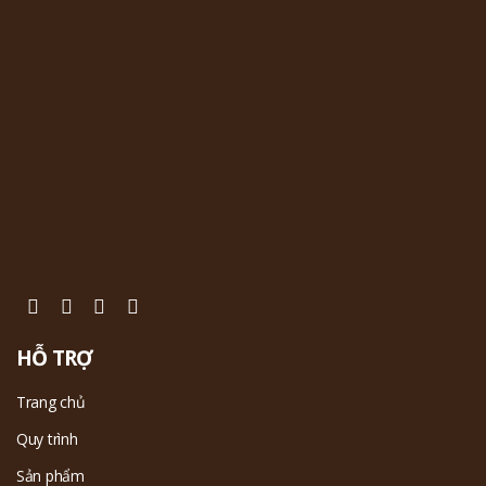
HỖ TRỢ
Trang chủ
Quy trình
Sản phẩm