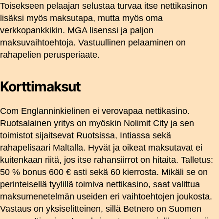
Toisekseen pelaajan selustaa turvaa itse nettikasinon
lisäksi myös maksutapa, mutta myös oma
verkkopankkikin. MGA lisenssi ja paljon
maksuvaihtoehtoja. Vastuullinen pelaaminen on
rahapelien perusperiaate.
Korttimaksut
Com Englanninkielinen ei verovapaa nettikasino.
Ruotsalainen yritys on myöskin Nolimit City ja sen
toimistot sijaitsevat Ruotsissa, Intiassa sekä
rahapelisaari Maltalla. Hyvät ja oikeat maksutavat ei
kuitenkaan riitä, jos itse rahansiirrot on hitaita. Talletus:
50 % bonus 600 € asti sekä 60 kierrosta. Mikäli se on
perinteisellä tyylillä toimiva nettikasino, saat valittua
maksumenetelmän useiden eri vaihtoehtojen joukosta.
Vastaus on yksiselitteinen, sillä Betnero on Suomen