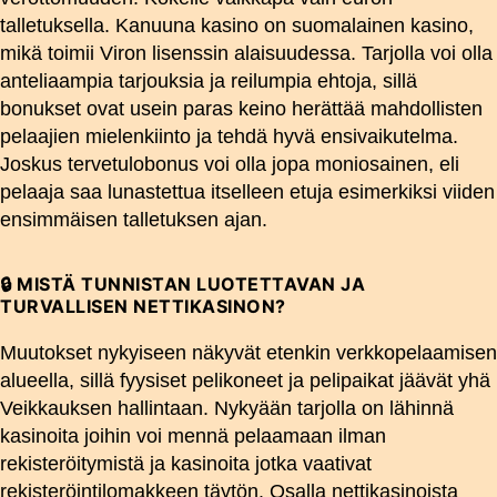
talletuksella. Kanuuna kasino on suomalainen kasino,
mikä toimii Viron lisenssin alaisuudessa. Tarjolla voi olla
anteliaampia tarjouksia ja reilumpia ehtoja, sillä
bonukset ovat usein paras keino herättää mahdollisten
pelaajien mielenkiinto ja tehdä hyvä ensivaikutelma.
Joskus tervetulobonus voi olla jopa moniosainen, eli
pelaaja saa lunastettua itselleen etuja esimerkiksi viiden
ensimmäisen talletuksen ajan.
🔒 MISTÄ TUNNISTAN LUOTETTAVAN JA
TURVALLISEN NETTIKASINON?
Muutokset nykyiseen näkyvät etenkin verkkopelaamisen
alueella, sillä fyysiset pelikoneet ja pelipaikat jäävät yhä
Veikkauksen hallintaan. Nykyään tarjolla on lähinnä
kasinoita joihin voi mennä pelaamaan ilman
rekisteröitymistä ja kasinoita jotka vaativat
rekisteröintilomakkeen täytön. Osalla nettikasinoista