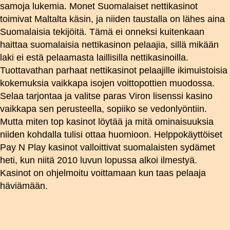
samoja lukemia. Monet Suomalaiset nettikasinot
toimivat Maltalta käsin, ja niiden taustalla on lähes aina
Suomalaisia tekijöitä. Tämä ei onneksi kuitenkaan
haittaa suomalaisia nettikasinon pelaajia, sillä mikään
laki ei estä pelaamasta laillisilla nettikasinoilla.
Tuottavathan parhaat nettikasinot pelaajille ikimuistoisia
kokemuksia vaikkapa isojen voittopottien muodossa.
Selaa tarjontaa ja valitse paras Viron lisenssi kasino
vaikkapa sen perusteella, sopiiko se vedonlyöntiin.
Mutta miten top kasinot löytää ja mitä ominaisuuksia
niiden kohdalla tulisi ottaa huomioon. Helppokäyttöiset
Pay N Play kasinot valloittivat suomalaisten sydämet
heti, kun niitä 2010 luvun lopussa alkoi ilmestyä.
Kasinot on ohjelmoitu voittamaan kun taas pelaaja
häviämään.