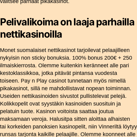
valitsee parhaat pikakasinot.
Pelivalikoima on laaja parhailla
nettikasinoilla
Monet suomalaiset nettikasinot tarjoilevat pelaajilleen
nykyisin non sticky bonuksia. 100% bonus 200€ + 250
ilmaiskierrosta. Olemme kuitenkin keränneet alle pari
kestoklassikkoa, jotka pitävät pintansa vuodesta
toiseen. Pay n Play casinot tunnetaan myös nimellä
pikakasinot, sillä ne mahdollistavat nopean toiminnan.
Useiden nettikasinoiden sivustot pullistelevat pelejä.
Kolikkopelit ovat syystäkin kasinoiden suosituin ja
pelatuin tuote. Kasinon voitoista saattaa joutua
maksamaan veroja. Halusitpa sitten aloittaa alhaisten
tai korkeiden panoksien kasinopelit, niin Vinneriltä löytyy
runsas tarjonta kaikille pelaajille. Olemme koonneet alle