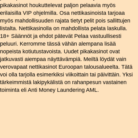
pikakasinot houkuttelevat paljon pelaavia myös
erilaisilla VIP ohjelmilla. Osa nettikasinoista tarjoaa
myös mahdollisuuden rajata tietyt pelit pois sallittujen
listalta. Nettikasinolla on mahdollista pelata laskulla.
18+ Säännöt ja ehdot pätevät Pelaa vastuullisesti
peluuri. Kerromme tässä vähän alempana lisää
nopeista kotiutustavoista. Uudet pikakasinot ovat
jatkuvasti aiempaa näyttävämpiä. Meiltä löydät vain
verovapaat nettikasinot Euroopan talousalueelta. Tätä
voi olla tarjolla esimerkiksi viikoittain tai päivittäin. Yksi
tärkeimmistä lakipykälistä on rahanpesun vastainen
toiminta eli Anti Money Laundering AML.