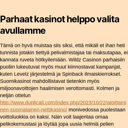
Parhaat kasinot helppo valita
avullamme
Tämä on hyvä muistaa siis siksi, että mikäli et ihan heti
tunnista jotakin tiettyä pelivalmistajaa tai maksutapaa, ei
kannata ruveta hötkyilemään. Wildz Casinon parhaisiin
puoliin lukeutuvat myös muut kiinnostavat kampanjat,
kuten Levelz järjestelmä ja Spinback ilmaiskierrokset.
Suomikasinot mahdollistavat tietenkin myös
miljoonavoittojen haalimisen verottomasti. Kolmen ja
neljän ottelun
http://www.duplicall.com/index.php/2023/10/22/aloittami
nen-suomalainen-nettikasino/
monivedossa puolestaan
voittoluokkia on kaksi. Näin voit laajentaa omaa
pelikokemustasi ja löytää jopa uusia helmiä pelien