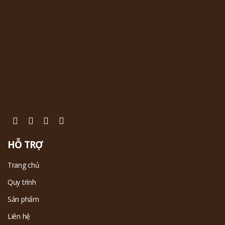
HỖ TRỢ
Trang chủ
Quy trình
Sản phẩm
Liên hệ