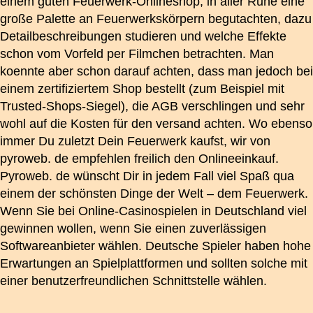
einem guten Feuerwerk-Onlineshop, in aller Ruhe eine
große Palette an Feuerwerkskörpern begutachten, dazu
Detailbeschreibungen studieren und welche Effekte
schon vom Vorfeld per Filmchen betrachten. Man
koennte aber schon darauf achten, dass man jedoch bei
einem zertifiziertem Shop bestellt (zum Beispiel mit
Trusted-Shops-Siegel), die AGB verschlingen und sehr
wohl auf die Kosten für den versand achten. Wo ebenso
immer Du zuletzt Dein Feuerwerk kaufst, wir von
pyroweb. de empfehlen freilich den Onlineeinkauf.
Pyroweb. de wünscht Dir in jedem Fall viel Spaß qua
einem der schönsten Dinge der Welt – dem Feuerwerk.
Wenn Sie bei Online-Casinospielen in Deutschland viel
gewinnen wollen, wenn Sie einen zuverlässigen
Softwareanbieter wählen. Deutsche Spieler haben hohe
Erwartungen an Spielplattformen und sollten solche mit
einer benutzerfreundlichen Schnittstelle wählen.