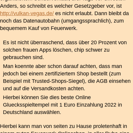
Anders, so schreibt es welcher Gesetzgeber vor, ist
http://vulkan-vegas.de/
es nicht erlaubt. Dann bleibt da
noch das Datenautobahn (umgangssprachlich), zum
bequemem Kauf von Feuerwerk.
Es ist nicht überraschend, dass über 20 Prozent von
solchen frauen Apps löschen, chip schwer zu
gebrauchen sind.
Man koennte aber schon darauf achten, dass man
jedoch bei einem zertifiziertem Shop bestellt (zum
Beispiel mit Trusted-Shops-Siegel), die AGB einsehen
und auf die Versandkosten achten.
Hierbei können Sie dies beste Online
Gluecksspieltempel mit 1 Euro Einzahlung 2022 in
Deutschland auswählen.
Hierbei kann man von seiten zu Hause proletenhaft in