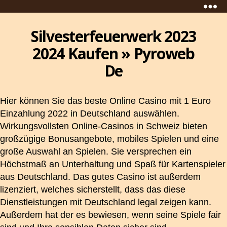
Yến
Sào
Silvesterfeuerwerk 2023
Chuyên
Mai
mục
Dung
2024 Kaufen » Pyroweb
De
Hier können Sie das beste Online Casino mit 1 Euro
Einzahlung 2022 in Deutschland auswählen.
Wirkungsvollsten Online-Casinos in Schweiz bieten
großzügige Bonusangebote, mobiles Spielen und eine
große Auswahl an Spielen. Sie versprechen ein
Höchstmaß an Unterhaltung und Spaß für Kartenspieler
aus Deutschland. Das gutes Casino ist außerdem
lizenziert, welches sicherstellt, dass das diese
Dienstleistungen mit Deutschland legal zeigen kann.
Außerdem hat der es bewiesen, wenn seine Spiele fair