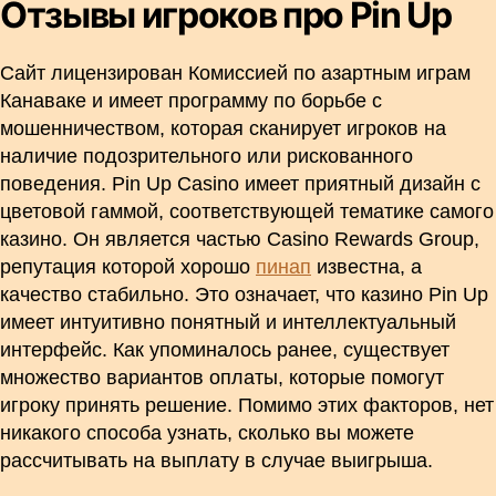
Отзывы игроков про Pin Up
Сайт лицензирован Комиссией по азартным играм
Канаваке и имеет программу по борьбе с
мошенничеством, которая сканирует игроков на
наличие подозрительного или рискованного
поведения. Pin Up Casino имеет приятный дизайн с
цветовой гаммой, соответствующей тематике самого
казино. Он является частью Casino Rewards Group,
репутация которой хорошо
пинап
известна, а
качество стабильно. Это означает, что казино Pin Up
имеет интуитивно понятный и интеллектуальный
интерфейс. Как упоминалось ранее, существует
множество вариантов оплаты, которые помогут
игроку принять решение. Помимо этих факторов, нет
никакого способа узнать, сколько вы можете
рассчитывать на выплату в случае выигрыша.