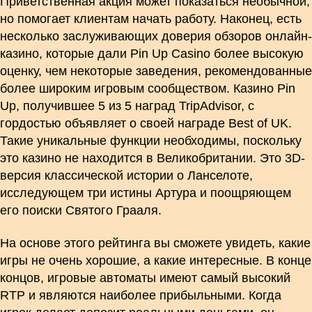
Приветственная акция может показаться необычной,
но помогает клиентам начать работу. Наконец, есть
несколько заслуживающих доверия обзоров онлайн-
казино, которые дали Pin Up Casino более высокую
оценку, чем некоторые заведения, рекомендованные
более широким игровым сообществом. Казино Pin
Up, получившее 5 из 5 наград TripAdvisor, с
гордостью объявляет о своей награде Best of UK.
Такие уникальные функции необходимы, поскольку
это казино не находится в Великобритании. Это 3D-
версия классической истории о Ланселоте,
исследующем три истины Артура и поощряющем
его поиски Святого Грааля.
На основе этого рейтинга вы сможете увидеть, какие
игры не очень хорошие, а какие интересные. В конце
концов, игровые автоматы имеют самый высокий
RTP и являются наиболее прибыльными. Когда