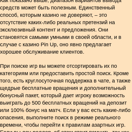
Как показано выше, диапазон вариантов вывода
средств может быть полезным. Единственный
способ, которым казино не доверяют, – это
отсутствие каких-либо реальных претензий на
эксклюзивный контент и предложения. Они
становятся самыми умными в своей области, и в
случае с казино Pin Up, оно явно предлагает
хорошее обслуживание клиентов.
При поиске игр вы можете отсортировать их по
категориям или предоставить простой поиск. Кроме
того, есть круглосуточная поддержка в чате, а также
щедрые бесплатные вращения и дополнительный
бонусный пакет, который дает игроку возможность
выиграть до 500 бесплатных вращений на депозит
или 100% бонус на матч. Если у вас есть какие-либо
опасения, выполните поиск в режиме реального
времени, чтобы перейти к правилам азартных игр.