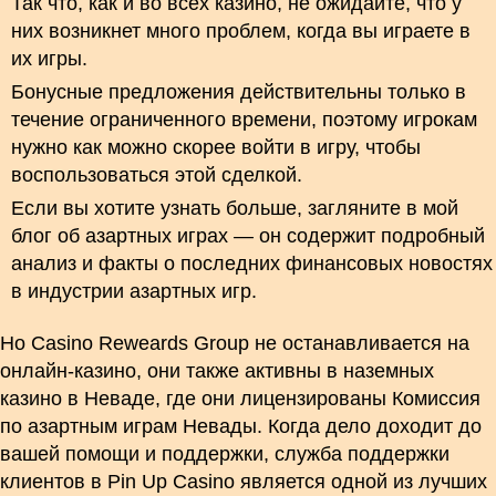
Так что, как и во всех казино, не ожидайте, что у
них возникнет много проблем, когда вы играете в
их игры.
Бонусные предложения действительны только в
течение ограниченного времени, поэтому игрокам
нужно как можно скорее войти в игру, чтобы
воспользоваться этой сделкой.
Если вы хотите узнать больше, загляните в мой
блог об азартных играх — он содержит подробный
анализ и факты о последних финансовых новостях
в индустрии азартных игр.
Но Casino Reweards Group не останавливается на
онлайн-казино, они также активны в наземных
казино в Неваде, где они лицензированы Комиссия
по азартным играм Невады. Когда дело доходит до
вашей помощи и поддержки, служба поддержки
клиентов в Pin Up Casino является одной из лучших