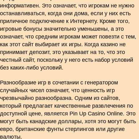
информативен. Это означает, что игрокам не нужно
останавливаться, когда они дома, если у них есть
приличное подключение к Интернету. Кроме того,
игровые бонусы значительно уменьшены, а это
означает, что средним игрокам может повезти с тем,
как этот сайт выбирает их игры. Когда казино не
принимает депозит, это указывает на то, что это
честный сайт, поскольку у него есть набор условий
без каких-либо условий.
Разнообразие игр в сочетании с генератором
случайных чисел означает, что ценность игр
чрезвычайно разнообразна. Одним из сайтов,
который предлагает качественные развлечения по
доступной цене, является Pin Up Casino Online. Это
могут быть канадские доллары, хотя это могут быть
евро, британские фунты стерлингов или другие
валюты.