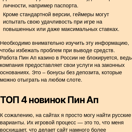
личности, например паспорта.
Кроме стандартной версии, геймеры могут
испытать свою удачливость при игре на
повышенных или даже максимальных ставках.
Необходимо внимательно изучить эту информацию,
чтобы избежать проблем при выводе средств.
Работа Пин Ап казино в России не блокируется, ведь
компания предоставляет свои услуги на законных
основаниях. Это – бонусы без депозита, которые
можно отыграть на любом слоте.
ТОП 4 новинок Пин Ап
К сожалению, на сайтах я просто могу найти русские
варианты. Их игровой процесс — это то, что меня
восхищает, что делает сайт намного более