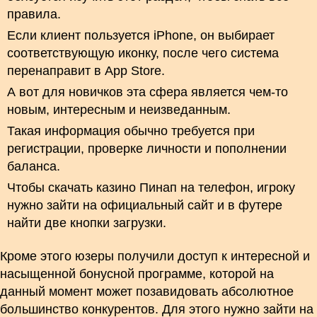
правила.
Если клиент пользуется iPhone, он выбирает
соответствующую иконку, после чего система
перенаправит в App Store.
А вот для новичков эта сфера является чем-то
новым, интересным и неизведанным.
Такая информация обычно требуется при
регистрации, проверке личности и пополнении
баланса.
Чтобы скачать казино Пинап на телефон, игроку
нужно зайти на официальный сайт и в футере
найти две кнопки загрузки.
Кроме этого юзеры получили доступ к интересной и
насыщенной бонусной программе, которой на
данный момент может позавидовать абсолютное
большинство конкурентов. Для этого нужно зайти на