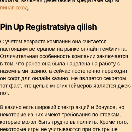
оплаты, включая дебетовые и кредитные карты
пинап вход
.
Pin Up Registratsiya qilish
С учетом возраста компании она считается
настоящим ветераном на рынке онлайн гемблинга.
Отличительная особенность компании заключается
в том, что ранее она была нацелена на работу с
наземными казино, а сейчас постепенно переходит
он софт для онлайн казино. Не является секретом
тот факт, что целью многих геймеров является джек-
пот.
В казино есть широкий спектр акций и бонусов, но
некоторые из них имеют требования по ставкам,
которые может быть трудно выполнить. Кроме того,
некоторые игры не учитываются при отыгрыше