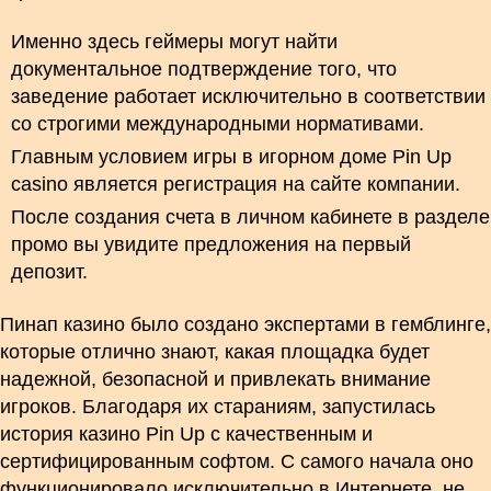
Именно здесь геймеры могут найти
документальное подтверждение того, что
заведение работает исключительно в соответствии
со строгими международными нормативами.
Главным условием игры в игорном доме Pin Up
casino является регистрация на сайте компании.
После создания счета в личном кабинете в разделе
промо вы увидите предложения на первый
депозит.
Пинап казино было создано экспертами в гемблинге,
которые отлично знают, какая площадка будет
надежной, безопасной и привлекать внимание
игроков. Благодаря их стараниям, запустилась
история казино Pin Up с качественным и
сертифицированным софтом. С самого начала оно
функционировало исключительно в Интернете, не