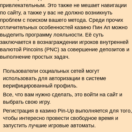
привлекательным. Это также не мешает навигации
по сайту, а также у вас не должно возникнуть
проблем с поиском вашего метода. Среди прочих
отличительных особенностей казино Пин Ап можно
выделить программу лояльности. Её суть
заключается в вознаграждении игроков внутренней
валютой Pincoins (PNC) за совершение депозитов и
выполнение простых задач.
Пользователи социальных сетей могут
использовать для авторизации в системе
верифицированный профиль.
Все, что вам нужно сделать, это войти на сайт и
выбрать свою игру.
Регистрация в казино Pin-Up выполняется для того,
чтобы интересно провести свободное время и
запустить лучшие игровые автоматы.