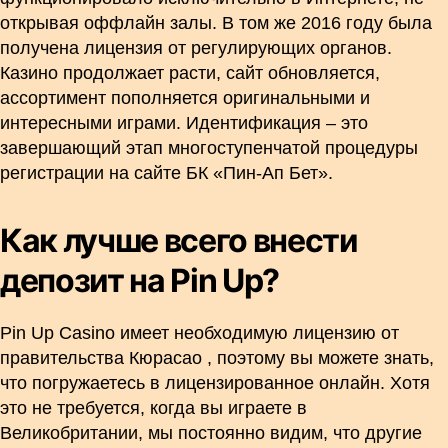
открывая оффлайн залы. В том же 2016 году была
получена лицензия от регулирующих органов.
Казино продолжает расти, сайт обновляется,
ассортимент пополняется оригинальными и
интересными играми. Идентификация – это
завершающий этап многоступенчатой процедуры
регистрации на сайте БК «Пин-Ап Бет».
Как лучше всего внести
депозит на Pin Up?
Pin Up Casino имеет необходимую лицензию от
правительства Кюрасао , поэтому вы можете знать,
что погружаетесь в лицензированное онлайн. Хотя
это не требуется, когда вы играете в
Великобритании, мы постоянно видим, что другие