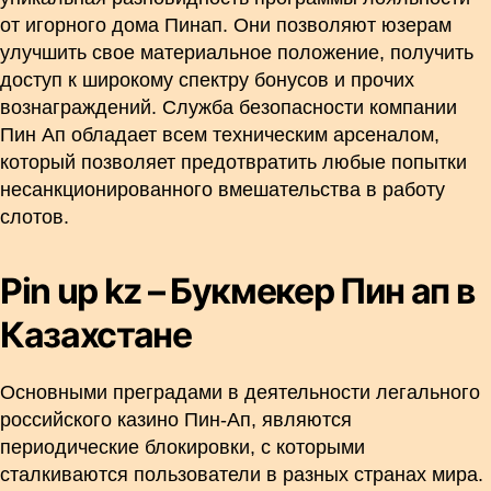
от игорного дома Пинап. Они позволяют юзерам
улучшить свое материальное положение, получить
доступ к широкому спектру бонусов и прочих
вознаграждений. Служба безопасности компании
Пин Ап обладает всем техническим арсеналом,
который позволяет предотвратить любые попытки
несанкционированного вмешательства в работу
слотов.
Pin up kz – Букмекер Пин ап в
Казахстане
Основными преградами в деятельности легального
российского казино Пин-Ап, являются
периодические блокировки, с которыми
сталкиваются пользователи в разных странах мира.