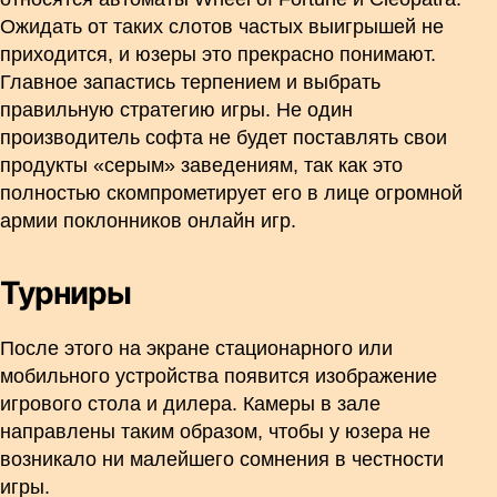
Ожидать от таких слотов частых выигрышей не
приходится, и юзеры это прекрасно понимают.
Главное запастись терпением и выбрать
правильную стратегию игры. Не один
производитель софта не будет поставлять свои
продукты «серым» заведениям, так как это
полностью скомпрометирует его в лице огромной
армии поклонников онлайн игр.
Турниры
После этого на экране стационарного или
мобильного устройства появится изображение
игрового стола и дилера. Камеры в зале
направлены таким образом, чтобы у юзера не
возникало ни малейшего сомнения в честности
игры.