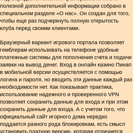
полезной дополнительной информации собрано в
специальном разделе «О нас». Он создан для того,
чтобы еще раз подчеркнуть полную открытость
клуба перед своими клиентами.
Браузерный вариант игрового портала позволяет
гемблерам использовать на телефоне удобные
платежные системы для пополнения счета и подачи
заявки на вывод денег. Вход в онлайн казино Пинап
в мобильной версии осуществляется с помощью
логина и пароля, но вводить эти данные каждый раз
необходимости нет. Как показывает практика,
использование надежного и проверенного VPN
позволяет сохранить данные для входа и при этом
сохранить данные для входа. А с учетом того, что
официальный сайт игорного дома нередко
поддается разного рода блокировкам, есть смысл
установить платную версию, которая отличается