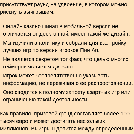
присутствует раунд на удвоение, в котором можно
рискнуть выигрышем.
Онлайн казино Пинап в мобильной версии не
отличается от десктопной, имеет такой же дизайн.
Мы изучили аналитику и собрали для вас тройку
лучших игр по версии игроков Пин Ап.
Не является секретом тот факт, что целью многих
геймеров является джек-пот.
Игрок может беспрепятственно указывать
информацию, не переживая о ее распространении.
Оно сводится к полному запрету азартных игр или
ограничению такой деятельности.
Как правило, призовой фонд составляет более 100
тысяч евро и может достигать нескольких
миллионов. Выигрыш делится между определенным