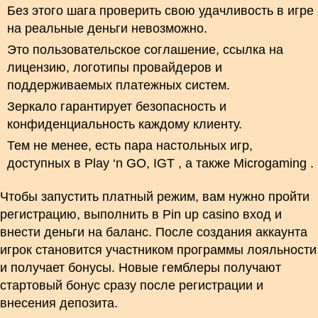
Без этого шага проверить свою удачливость в игре
на реальные деньги невозможно.
Это пользовательское соглашение, ссылка на
лицензию, логотипы провайдеров и
поддерживаемых платежных систем.
Зеркало гарантирует безопасность и
конфиденциальность каждому клиенту.
Тем не менее, есть пара настольных игр,
доступных в Play ‘n GO, IGT , а также Microgaming .
Чтобы запустить платный режим, вам нужно пройти
регистрацию, выполнить в Pin up casino вход и
внести деньги на баланс. После создания аккаунта
игрок становится участником программы лояльности
и получает бонусы. Новые гемблеры получают
стартовый бонус сразу после регистрации и
внесения депозита.