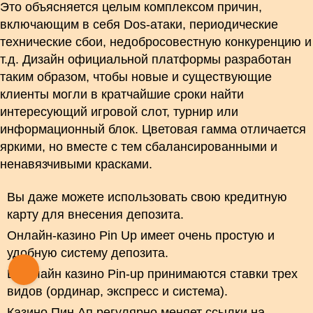
Это объясняется целым комплексом причин,
включающим в себя Dos-атаки, периодические
технические сбои, недобросовестную конкуренцию и
т.д. Дизайн официальной платформы разработан
таким образом, чтобы новые и существующие
клиенты могли в кратчайшие сроки найти
интересующий игровой слот, турнир или
информационный блок. Цветовая гамма отличается
яркими, но вместе с тем сбалансированными и
ненавязчивыми красками.
Вы даже можете использовать свою кредитную
карту для внесения депозита.
Онлайн-казино Pin Up имеет очень простую и
удобную систему депозита.
В онлайн казино Pin-up принимаются ставки трех
видов (ординар, экспресс и система).
Казино Пин Ап регулярно меняет ссылки на