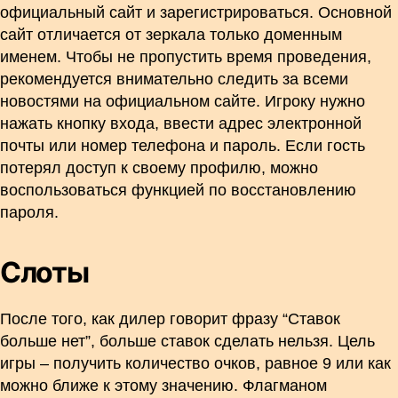
официальный сайт и зарегистрироваться. Основной
сайт отличается от зеркала только доменным
именем. Чтобы не пропустить время проведения,
рекомендуется внимательно следить за всеми
новостями на официальном сайте. Игроку нужно
нажать кнопку входа, ввести адрес электронной
почты или номер телефона и пароль. Если гость
потерял доступ к своему профилю, можно
воспользоваться функцией по восстановлению
пароля.
Слоты
После того, как дилер говорит фразу “Ставок
больше нет”, больше ставок сделать нельзя. Цель
игры – получить количество очков, равное 9 или как
можно ближе к этому значению. Флагманом