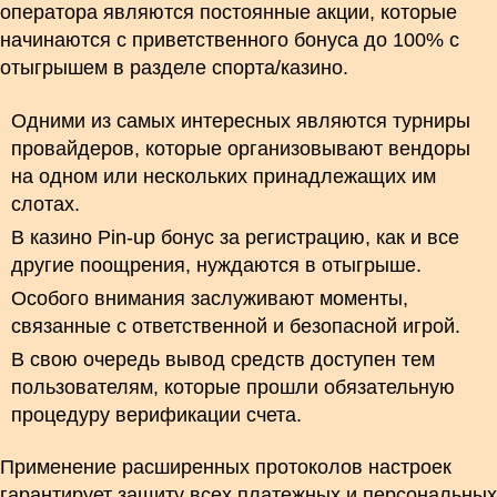
оператора являются постоянные акции, которые
начинаются с приветственного бонуса до 100% с
отыгрышем в разделе спорта/казино.
Одними из самых интересных являются турниры
провайдеров, которые организовывают вендоры
на одном или нескольких принадлежащих им
слотах.
В казино Pin-up бонус за регистрацию, как и все
другие поощрения, нуждаются в отыгрыше.
Особого внимания заслуживают моменты,
связанные с ответственной и безопасной игрой.
В свою очередь вывод средств доступен тем
пользователям, которые прошли обязательную
процедуру верификации счета.
Применение расширенных протоколов настроек
гарантирует защиту всех платежных и персональных