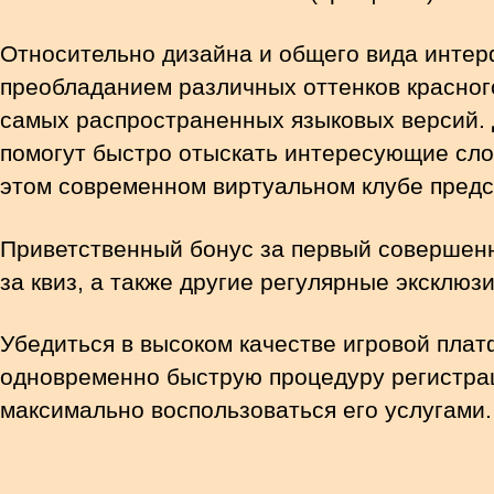
Относительно дизайна и общего вида интерф
преобладанием различных оттенков красного
самых распространенных языковых версий. 
помогут быстро отыскать интересующие сло
этом современном виртуальном клубе предст
Приветственный бонус за первый совершенн
за квиз, а также другие регулярные эксклю
Убедиться в высоком качестве игровой пла
одновременно быструю процедуру регистрац
максимально воспользоваться его услугами.