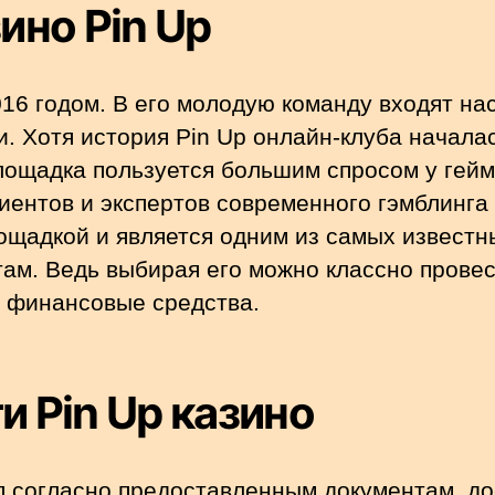
ино Pin Up
16 годом. В его молодую команду входят на
. Хотя история Pin Up онлайн-клуба началас
лощадка пользуется большим спросом у гейм
иентов и экспертов современного гэмблинга
ощадкой и является одним из самых известн
ам. Ведь выбирая его можно классно провест
 финансовые средства.
 Pin Up казино
 согласно предоставленным документам, дос