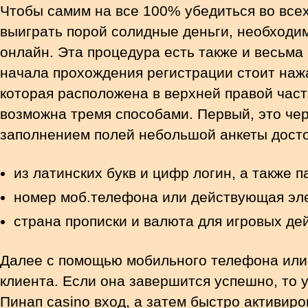
Чтобы самим на все 100% убедиться во все
выиграть порой солидные деньги, необходим
онлайн. Эта процедура есть также и весьма
начала прохождения регистрации стоит наж
которая расположена в верхней правой част
возможна тремя способами. Первый, это чер
заполнением полей небольшой анкеты дост
из латинских букв и цифр логин, а также п
номер моб.телефона или действующая эле
страна прописки и валюта для игровых дей
Далее с помощью мобильного телефона или e
клиента. Если она завершится успешно, то у
Пинап casino вход, а затем быстро активир