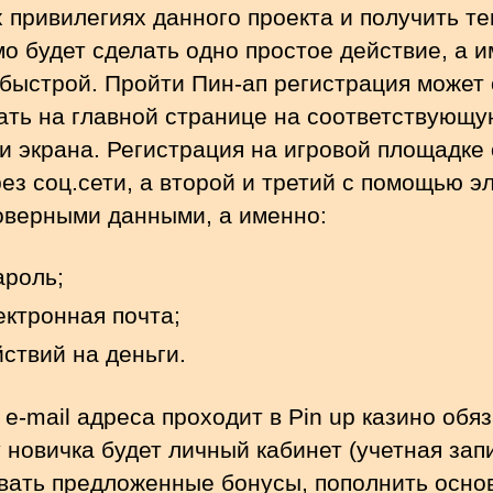
х привилегиях данного проекта и получить 
о будет сделать одно простое действие, а и
 быстрой. Пройти Пин-ап регистрация может
ать на главной странице на соответствующ
и экрана. Регистрация на игровой площадке
ез соц.сети, а второй и третий с помощью 
оверными данными, а именно:
ароль;
ктронная почта;
ствий на деньги.
-mail адреса проходит в Pin up казино обя
 новичка будет личный кабинет (учетная зап
овать предложенные бонусы, пополнить осно