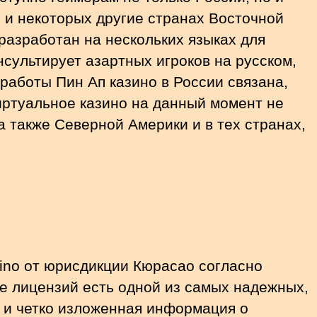
я и некоторых другие странах Восточной
разработан на нескольких языках для
сультирует азартных игроков на русском,
работы Пин Ап казино в России связана,
иртуальное казино на данный момент не
а также Северной Америки и в тех странах,
ino от юрисдикции Кюрасао согласно
е лицензий есть одной из самых надежных,
я и четко изложенная информация о