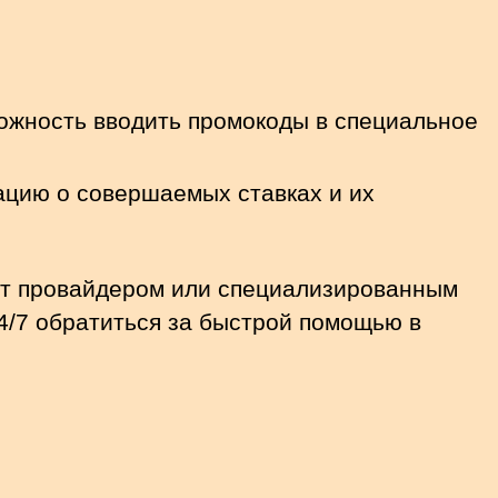
можность вводить промокоды в специальное
ацию о совершаемых ставках и их
рнет провайдером или специализированным
24/7 обратиться за быстрой помощью в