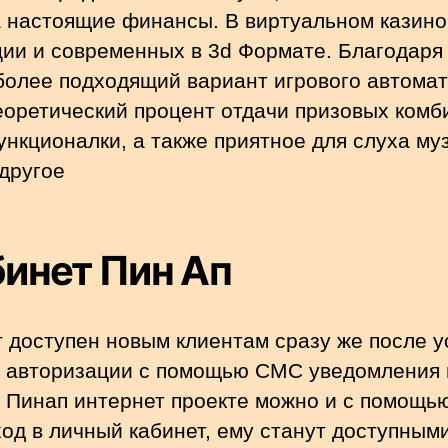
 настоящие финансы. В виртуальном казино
ии и современных в 3d Формате. Благодаря 
более подходящий вариант игрового автомат
еоретический процент отдачи призовых комб
нкционалки, а также приятное для слуха м
другое
бинет Пин Ап
ет доступен новым клиентам сразу же после
я авторизации с помощью СМС уведомления 
 Пинап интернет проекте можно и с помощью
ход в личный кабинет, ему станут доступны