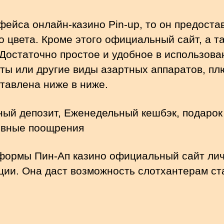
ейса онлайн-казино Pin-up, то он предостав
 цвета. Кроме этого официальный сайт, а т
Достаточно простое и удобное в использов
ты или другие виды азартных аппаратов, п
авлена ​​ниже в ниже.
ый депозит, Еженедельный кешбэк, подарок
зивные поощрения
тформы Пин-Ап казино официальный сайт ли
ии. Она даст возможность слотхантерам ст