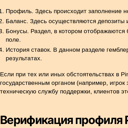
Профиль. Здесь происходит заполнение 
Баланс. Здесь осуществляются депозиты 
Бонусы. Раздел, в котором отображаются 
поле.
История ставок. В данном разделе гембл
результатах.
Если при тех или иных обстоятельствах в P
государственным органом (например, игрок 
техническую службу поддержки, клиентов эт
Верификация профиля 