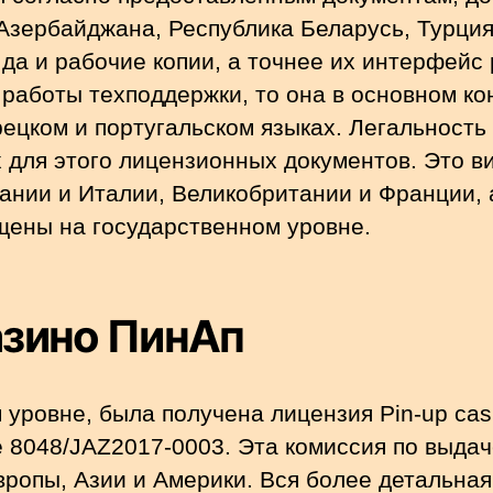
 Азербайджана, Республика Беларусь, Турци
да и рабочие копии, а точнее их интерфейс 
работы техподдержки, то она в основном кон
ецком и португальском языках. Легальность 
 для этого лицензионных документов. Это в
ании и Италии, Великобритании и Франции, 
щены на государственном уровне.
азино ПинАп
уровне, была получена лицензия Pin-up cas
 8048/JAZ2017-0003. Эта комиссия по выдач
вропы, Азии и Америки. Вся более детальна