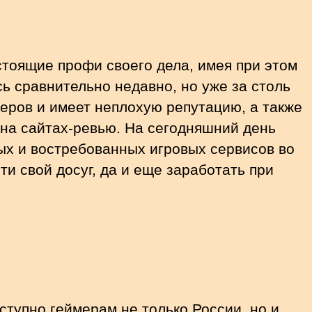
стоящие профи своего дела, имея при этом
ь сравнительно недавно, но уже за столь
еров и имеет неплохую репутацию, а также
 на сайтах-ревью. На сегодняшний день
ых и востребованных игровых сервисов во
и свой досуг, да и еще заработать при
тупно геймерам не только России, но и