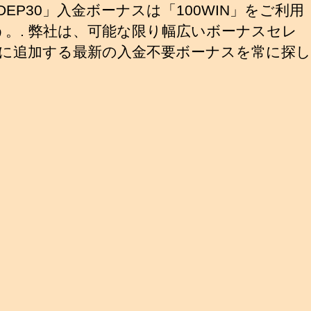
EP30」入金ボーナスは「100WIN」をご利用
。. 弊社は、可能な限り幅広いボーナスセレ
に追加する最新の入金不要ボーナスを常に探し