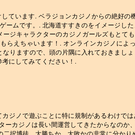
しています. ベラジョンカジノからの絶好の
ノゲームです。. 北海道すすきのをイメージし
ージキャラクターのカジノガールズもとても可
スがもらえちゃいます！. オンラインカジノに
なりますので、頭の片隅に入れておきましょう
考にしてみてください！.
カジノで遊ぶことに特に規制があるわけではあ
ンターカジノは長い間運営してきたからなのか、
の二択博徒。大勝ちか、大敗かの非常に分かり