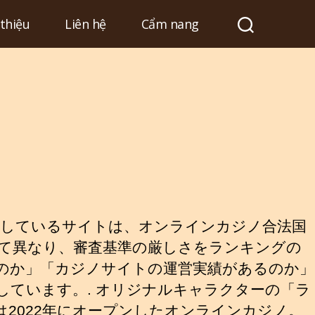
 thiệu
Liên hệ
Cẩm nang
トで紹介しているサイトは、オンラインカジノ合法国
って異なり、審査基準の厳しさをランキングの
のか」「カジノサイトの運営実績があるのか」
ています。. オリジナルキャラクターの「ラ
2022年にオープンしたオンラインカジノ。