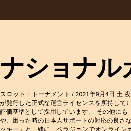
Yến
Sào
Mai
Dung
ナショナル
スロット・トーナメント / 2021年9月4日 
が発行した正式な運営ライセンスを所持して
評価基準として採用しています。 その他にも
や、困った時の日本人サポートの対応の良さな
ッキー」と一緒に、ベラジョンでオンラインカ