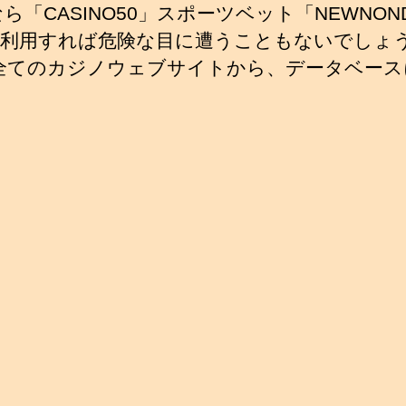
CASINO50」スポーツベット「NEWNOND
を利用すれば危険な目に遭うこともないでしょう
全てのカジノウェブサイトから、データベース