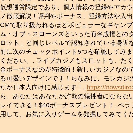
仮想通貨限定であり、個人情報の登録やアカウン
ノ徹底解説！評判やボーナス、登録方法や入出
CMで取り扱われるほどポピュラーなギャンブ
ム・オブ・スローンズといった有名版権との
ロット」と同じレベルで認知されている身近な
前に次のチェックポイント5つを確認してみ
ください。. ライブカジノもスロットも、たく
金ボーナスなのが特徴的！新しいカジノなの
る可愛いデザインです！ちなみに、モンカジのア
だか日本人向けに感じます！.
https://newsdire
ら、あなたはあなたが詐欺の犠牲者にならない
レイできる！$40ボーナスプレゼント！. 
用して、お気に入りゲームを発掘してみてくだ