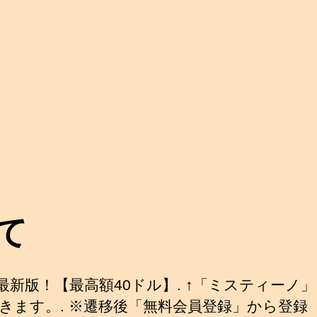
て
新版！【最高額40ドル】. ↑「ミスティーノ」
きます。. ※遷移後「無料会員登録」から登録