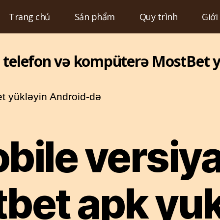
Trang chủ
Sản phẩm
Quy trình
Giới
telefon və kompüterə MostBet y
Chuyên
mục
t yükləyin Android-də
ile versiyas
bet apk yuk