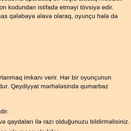
n kodundan istifadə etməyi tövsiyə edir.
Əsas qələbəyə əlavə olaraq, oyunçu hələ də
rlanmaq imkanı verir. Hər bir oyunçunun
nusdur. Qeydiyyat mərhələsində qumarbaz
dir.
ə qaydaları ilə razı olduğunuzu bildirməlisiniz.