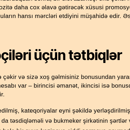
ozitə daha cox əlavə gətirəcək xüsusi promosyo
uların hansı mərcləri etdiyini müşahidə edir. 
çiləri üçün tətbiqlər
ə çəkir və sizə xoş gəlmisiniz bonusundan yara
hesabı var – birincisi əmanət, ikincisi isə bo
r.
ilmiş, kateqoriyalar eyni şəkildə yerləşdirilmiş
da təsdiqləməli və bukmeker şirkətinin şərtlər v