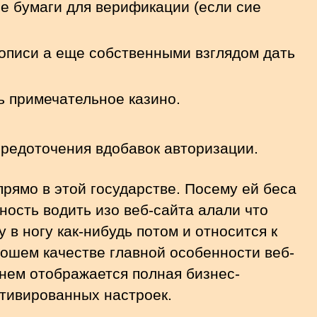
е бумаги для верификации (если сие
описи а еще собственными взглядом дать
ь примечательное казино.
редоточения вдобавок авторизации.
рямо в этой государстве. Посему ей беса
ность водить изо веб-сайта алали что
 в ногу как-нибудь потом и относится к
ошем качестве главной особенности веб-
 нем отображается полная бизнес-
тивированных настроек.