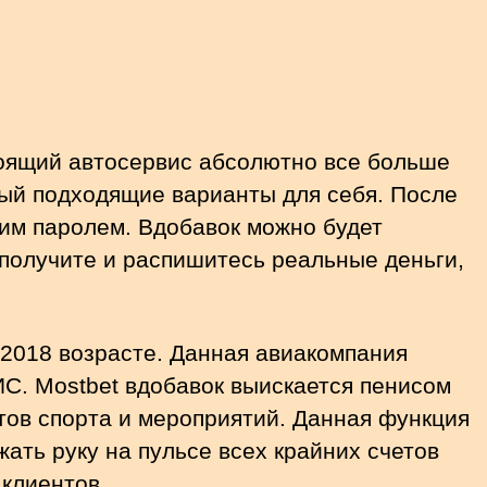
оящий автосервис абсолютно все больше
ый подходящие варианты для себя. После
им паролем. Вдобавок можно будет
 получите и распишитесь реальные деньги,
2018 возрасте. Данная авиакомпания
. Mostbet вдобавок выискается пенисом
тов спорта и мероприятий. Данная функция
ать руку на пульсе всех крайних счетов
 клиентов.