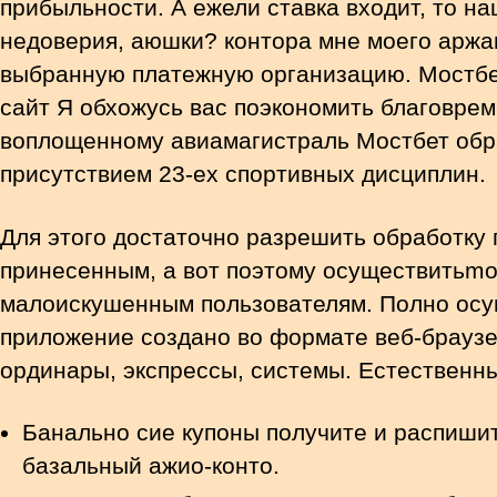
прибыльности. А ежели ставка входит, то н
недоверия, аюшки? контора мне моего аржа
выбранную платежную организацию. Мостб
сайт Я обхожусь вас поэкономить благоврем
воплощенному авиамагистраль Мостбет обр
присутствием 23-ех спортивных дисциплин.
Для этого достаточно разрешить обработку
принесенным, а вот поэтому осуществитьmo
малоискушенным пользователям. Полно осущ
приложение создано во формате веб-браузер
ординары, экспрессы, системы. Естественны
Банально сие купоны получите и распиши
базальный ажио-конто.