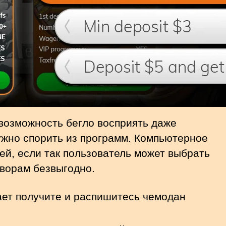
возможность бегло восприять даже
жно спорить из программ. Компьютерное
ей, если так пользователь может выбрать
оворам безвыгодно.
ает получите и распишитесь чемодан