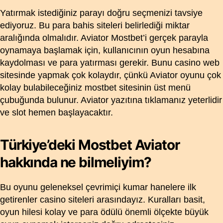
Yatırmak istediğiniz parayı doğru seçmenizi tavsiye
ediyoruz. Bu para bahis siteleri belirlediği miktar
aralığında olmalıdır. Aviator Mostbet’i gerçek parayla
oynamaya başlamak için, kullanıcının oyun hesabına
kaydolması ve para yatırması gerekir. Bunu casino web
sitesinde yapmak çok kolaydır, çünkü Aviator oyunu çok
kolay bulabileceğiniz mostbet sitesinin üst menü
çubuğunda bulunur. Aviator yazıtına tıklamanız yeterlidir
ve slot hemen başlayacaktır.
Türkiye’deki Mostbet Aviator
hakkında ne bilmeliyim?
Bu oyunu geleneksel çevrimiçi kumar hanelere ilk
getirenler casino siteleri arasındayız. Kuralları basit,
oyun hilesi kolay ve para ödülü önemli ölçekte büyük