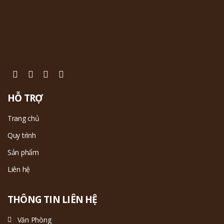
HỖ TRỢ
Trang chủ
Quy trình
Sản phẩm
Liên hệ
THÔNG TIN LIÊN HỆ
Văn Phòng