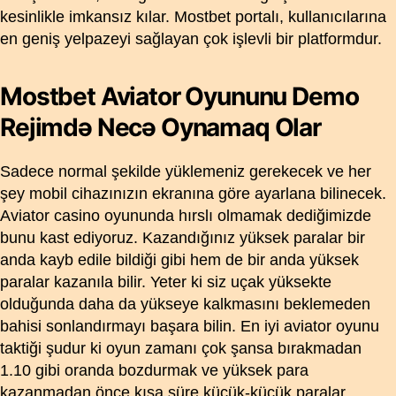
kesinlikle imkansız kılar. Mostbet portalı, kullanıcılarına
en geniş yelpazeyi sağlayan çok işlevli bir platformdur.
Mostbet Aviator Oyununu Demo
Rejimdə Necə Oynamaq Olar
Sadece normal şekilde yüklemeniz gerekecek ve her
şey mobil cihazınızın ekranına göre ayarlana bilinecek.
Aviator casino oyununda hırslı olmamak dediğimizde
bunu kast ediyoruz. Kazandığınız yüksek paralar bir
anda kayb edile bildiği gibi hem de bir anda yüksek
paralar kazanıla bilir. Yeter ki siz uçak yüksekte
olduğunda daha da yükseye kalkmasını beklemeden
bahisi sonlandırmayı başara bilin. En iyi aviator oyunu
taktiği şudur ki oyun zamanı çok şansa bırakmadan
1.10 gibi oranda bozdurmak ve yüksek para
kazanmadan önce kısa süre küçük-küçük paralar