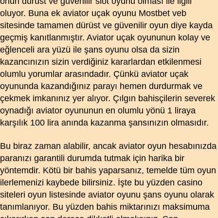
onun dürüst ve güvenilir slot oyunu olması ile ilgili
oluyor. Buna ek aviator uçak oyunu Mostbet veb
sitesinde tamamen dürüst ve güvenilir oyun diye kayda
geçmiş kanıtlanmıştır. Aviator uçak oyununun kolay ve
eğlenceli ara yüzü ile şans oyunu olsa da sizin
kazancınızın sizin verdiğiniz kararlardan etkilenmesi
olumlu yorumlar arasındadır. Çünkü aviator uçak
oyununda kazandığınız parayı hemen durdurmak ve
çekmek imkanınız yer alıyor. Çılgın bahisçilerin severek
oynadığı aviator oyununun en olumlu yönü 1 liraya
karşılık 100 lira anında kazanma şansınızın olmasıdır.
Bu biraz zaman alabilir, ancak aviator oyun hesabınızda
paranızı garantili durumda tutmak için harika bir
yöntemdir. Kötü bir bahis yaparsanız, temelde tüm oyun
ilerlemenizi kaybede bilirsiniz. İşte bu yüzden casino
siteleri oyun listesinde aviator oyunu şans oyunu olarak
tanımlanıyor. Bu yüzden bahis miktarınızı maksimuma