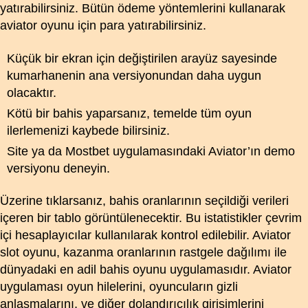
yatırabilirsiniz. Bütün ödeme yöntemlerini kullanarak
aviator oyunu için para yatırabilirsiniz.
Küçük bir ekran için değiştirilen arayüz sayesinde
kumarhanenin ana versiyonundan daha uygun
olacaktır.
Kötü bir bahis yaparsanız, temelde tüm oyun
ilerlemenizi kaybede bilirsiniz.
Site ya da Mostbet uygulamasındaki Aviator’ın demo
versiyonu deneyin.
Üzerine tıklarsanız, bahis oranlarının seçildiği verileri
içeren bir tablo görüntülenecektir. Bu istatistikler çevrim
içi hesaplayıcılar kullanılarak kontrol edilebilir. Aviator
slot oyunu, kazanma oranlarının rastgele dağılımı ile
dünyadaki en adil bahis oyunu uygulamasıdır. Aviator
uygulaması oyun hilelerini, oyuncuların gizli
anlaşmalarını, ve diğer dolandırıcılık girişimlerini