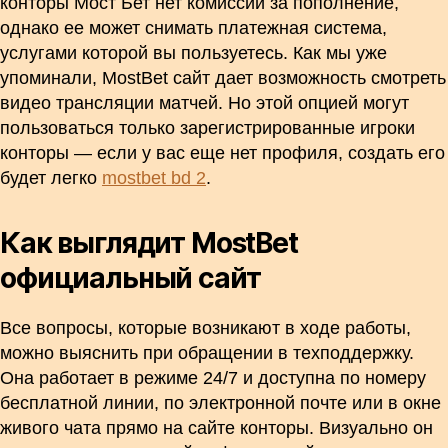
конторы Мост Бет нет комиссии за пополнение,
однако ее может снимать платежная система,
услугами которой вы пользуетесь. Как мы уже
упоминали, MostBet сайт дает возможность смотреть
видео трансляции матчей. Но этой опцией могут
пользоваться только зарегистрированные игроки
конторы — если у вас еще нет профиля, создать его
будет легко
mostbet bd 2
.
Как выглядит MostBet
официальный сайт
Все вопросы, которые возникают в ходе работы,
можно выяснить при обращении в техподдержку.
Она работает в режиме 24/7 и доступна по номеру
бесплатной линии, по электронной почте или в окне
живого чата прямо на сайте конторы. Визуально он