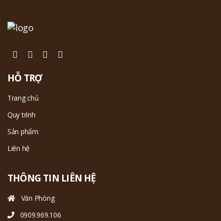
HỖ TRỢ
Trang chủ
Quy trình
Sản phẩm
Liên hệ
THÔNG TIN LIÊN HỆ
Văn Phòng
0909.969.106