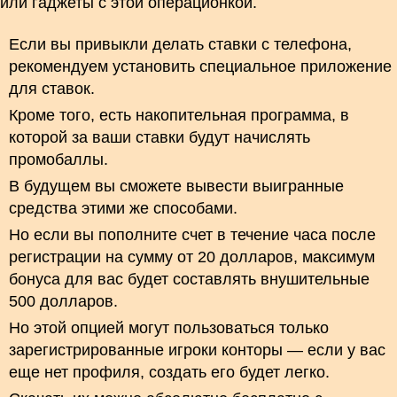
или гаджеты с этой операционкой.
Если вы привыкли делать ставки с телефона,
рекомендуем установить специальное приложение
для ставок.
Кроме того, есть накопительная программа, в
которой за ваши ставки будут начислять
промобаллы.
В будущем вы сможете вывести выигранные
средства этими же способами.
Но если вы пополните счет в течение часа после
регистрации на сумму от 20 долларов, максимум
бонуса для вас будет составлять внушительные
500 долларов.
Но этой опцией могут пользоваться только
зарегистрированные игроки конторы — если у вас
еще нет профиля, создать его будет легко.