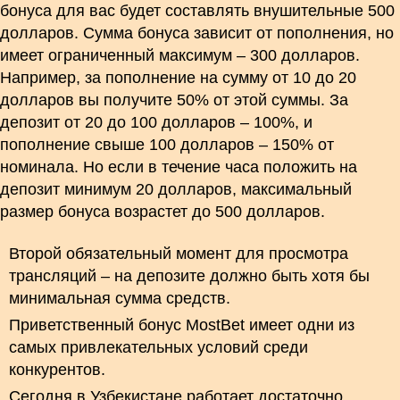
бонуса для вас будет составлять внушительные 500
долларов. Сумма бонуса зависит от пополнения, но
имеет ограниченный максимум – 300 долларов.
Например, за пополнение на сумму от 10 до 20
долларов вы получите 50% от этой суммы. За
депозит от 20 до 100 долларов – 100%, и
пополнение свыше 100 долларов – 150% от
номинала. Но если в течение часа положить на
депозит минимум 20 долларов, максимальный
размер бонуса возрастет до 500 долларов.
Второй обязательный момент для просмотра
трансляций – на депозите должно быть хотя бы
минимальная сумма средств.
Приветственный бонус MostBet имеет одни из
самых привлекательных условий среди
конкурентов.
Сегодня в Узбекистане работает достаточно