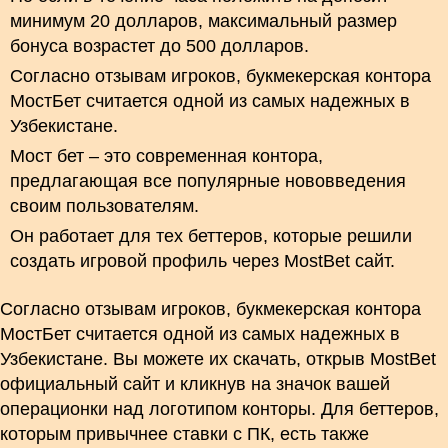
минимум 20 долларов, максимальный размер
бонуса возрастет до 500 долларов.
Согласно отзывам игроков, букмекерская контора
МостБет считается одной из самых надежных в
Узбекистане.
Мост бет – это современная контора,
предлагающая все популярные нововведения
своим пользователям.
Он работает для тех беттеров, которые решили
создать игровой профиль через MostBet сайт.
Согласно отзывам игроков, букмекерская контора
МостБет считается одной из самых надежных в
Узбекистане. Вы можете их скачать, открыв MostBet
официальный сайт и кликнув на значок вашей
операционки над логотипом конторы. Для беттеров,
которым привычнее ставки с ПК, есть также