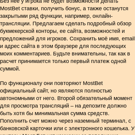
Без нее у игрока не будет возможности делать
MostBet ставки, получить бонус, а также останутся
закрытыми ряд функции, например, онлайн-
трансляции. Предлагаем сделать подробный обзор
букмекерской конторы, ее сайта, возможностей и
предложений для игроков. Сохранить моё имя, email
и адрес сайта в этом браузере для последующих
моих комментариев. Будьте внимательны, так как в
расчет принимается только первый платеж одной
суммой.
По функционалу они повторяют MostBet
официальный сайт, но являются полностью
автономными от него. Второй обязательный момент
для просмотра трансляций – на депозите должно
быть хотя бы минимальная сумма средств.
Пополнить счет можно через наземный терминал, с
банковской карточки или с электронного кошелька. У