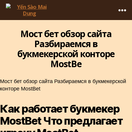
Yến
Sào
Мост бет обзор сайта
Chuyên
Mai
mục
Dung
Разбираемся в
букмекерской конторе
MostBe
Мост бет обзор сайта Разбираемся в букмекерской
конторе MostBet
Как работает букмекер
MostBet Что предлагает