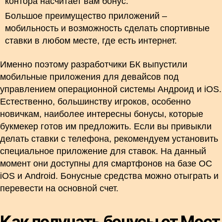
контора насчитает вам бонус.
Большое преимущество приложений –
мобильность и возможность сделать спортивные
ставки в любом месте, где есть интернет.
Именно поэтому разработчики БК выпустили
мобильные приложения для девайсов под
управлением операционной системы Андроид и iOS.
Естественно, большинству игроков, особенно
новичкам, наиболее интересны бонусы, которые
букмекер готов им предложить. Если вы привыкли
делать ставки с телефона, рекомендуем установить
специальное приложение для ставок. На данный
момент они доступны для смартфонов на базе ОС
iOS и Android. Бонусные средства можно отыграть и
перевести на основной счет.
Как получать бонусы от Мост