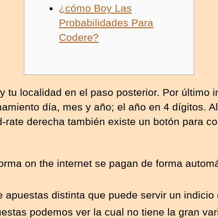
¿cómo Boy Las
Probabilidades Para
Codere?
 tu localidad en el paso posterior. Por último 
namiento día, mes y año; el año en 4 dígitos. Al
nd-rate derecha también existe un botón para 
orma on the internet se pagan de forma automá
e apuestas distinta que puede servir un indicio
tas podemos ver la cual no tiene la gran var