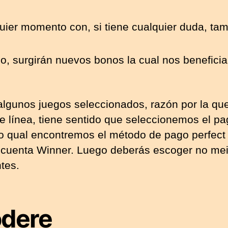
quier momento con, si tiene cualquier duda, ta
 surgirán nuevos bonos la cual nos beneficia
unos juegos seleccionados, razón por la que t
 línea, tiene sentido que seleccionemos el pa
o qual encontremos el método de pago perfect p
 cuenta Winner. Luego deberás escoger no meio
tes.
odere