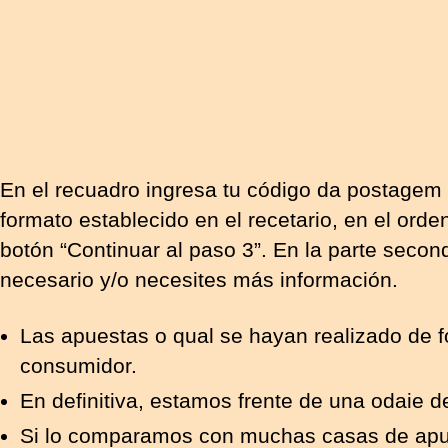
En el recuadro ingresa tu código da postagem y
formato establecido en el recetario, en el orde
botón “Continuar al paso 3”. En la parte seco
necesario y/o necesites más información.
Las apuestas o qual se hayan realizado de f
consumidor.
En definitiva, estamos frente de una odaie d
Si lo comparamos con muchas casas de apues