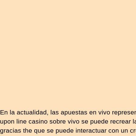
En la actualidad, las apuestas en vivo repres
upon line casino sobre vivo se puede recrear l
gracias the que se puede interactuar con un cr