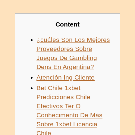
Content
¿cuáles Son Los Mejores
Proveedores Sobre
Juegos De Gambling
Dens En Argentina?
Atención Ing Cliente
Bet Chile 1xbet
Predicciones Chile
Efectivos Ter O
Conhecimento De Más
Sobre 1xbet Licencia
Chile