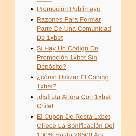
Promoción Publimayo
Razones Para Formar
Parte De Una Comunidad
De 1xbet
Si Hay Un Código De
Promoción 1xbet Sin
Depósito?
¿cómo Utilizar El Código
1xbet?
¡disfruta Ahora Con 1xbet
Chile!
El Cupón De Resta 1xbet
Ofrece La Bonificación Del
100% Hasta 28600 Ars