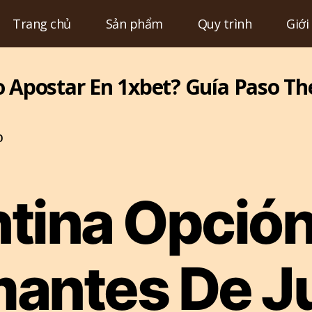
Trang chủ
Sản phẩm
Quy trình
Giới
 Apostar En 1xbet? Guía Paso Th
Chuyên
mục
o
tina Opción
mantes De J