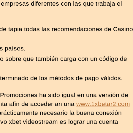
 empresas diferentes con las que trabaja el
de tapia todas las recomendaciones de Casino
s países.
to sobre que también carga con un código de
 determinado de los métodos de pago válidos.
Promociones ha sido igual en una versión de
enta afin de acceder an una
www.1xbetar2.com
o prácticamente necesario la buena conexión
vivo xbet videostream es lograr una cuenta