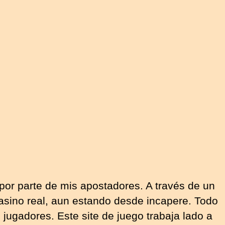
por parte de mis apostadores. A través de un
casino real, aun estando desde incapere. Todo
 jugadores. Este site de juego trabaja lado a