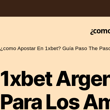
Yến
Sào
Mai
Dung
¿como
¿como Apostar En 1xbet? Guía Paso The Pas
1xbet Argen
Para Los A