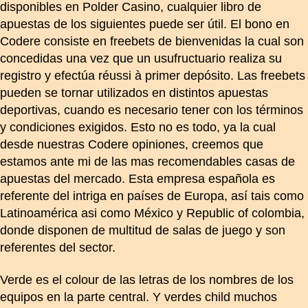
disponibles en Polder Casino, cualquier libro de
apuestas de los siguientes puede ser útil. El bono en
Codere consiste en freebets de bienvenidas la cual son
concedidas una vez que un usufructuario realiza su
registro y efectúa réussi à primer depósito. Las freebets
pueden se tornar utilizados en distintos apuestas
deportivas, cuando es necesario tener con los términos
y condiciones exigidos. Esto no es todo, ya la cual
desde nuestras Codere opiniones, creemos que
estamos ante mi de las mas recomendables casas de
apuestas del mercado. Esta empresa española es
referente del intriga en países de Europa, así tais como
Latinoamérica asi como México y Republic of colombia,
donde disponen de multitud de salas de juego y son
referentes del sector.
Verde es el colour de las letras de los nombres de los
equipos en la parte central. Y verdes child muchos