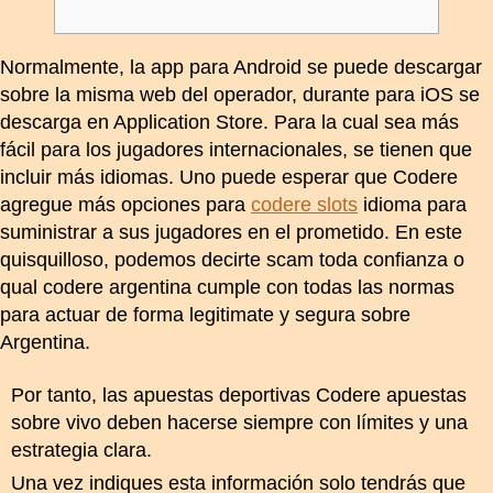
Normalmente, la app para Android se puede descargar
sobre la misma web del operador, durante para iOS se
descarga en Application Store. Para la cual sea más
fácil para los jugadores internacionales, se tienen que
incluir más idiomas. Uno puede esperar que Codere
agregue más opciones para
codere slots
idioma para
suministrar a sus jugadores en el prometido. En este
quisquilloso, podemos decirte scam toda confianza o
qual codere argentina cumple con todas las normas
para actuar de forma legitimate y segura sobre
Argentina.
Por tanto, las apuestas deportivas Codere apuestas
sobre vivo deben hacerse siempre con límites y una
estrategia clara.
Una vez indiques esta información solo tendrás que