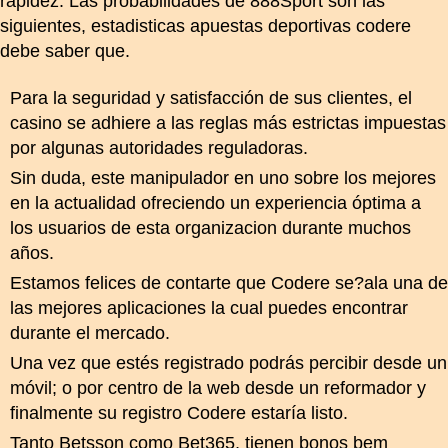
rapidez. Las probabilidades de 888Sport son las
siguientes, estadisticas apuestas deportivas codere
debe saber que.
Para la seguridad y satisfacción de sus clientes, el
casino se adhiere a las reglas más estrictas impuestas
por algunas autoridades reguladoras.
Sin duda, este manipulador en uno sobre los mejores
en la actualidad ofreciendo un experiencia óptima a
los usuarios de esta organizacion durante muchos
años.
Estamos felices de contarte que Codere se?ala una de
las mejores aplicaciones la cual puedes encontrar
durante el mercado.
Una vez que estés registrado podrás percibir desde un
móvil; o por centro de la web desde un reformador y
finalmente su registro Codere estaría listo.
Tanto Betsson como Bet365, tienen bonos bem