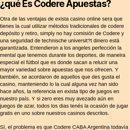
¿qué Es Codere Apuestas?
Otra de las ventajas de exista casino online sera que
tienes la cual utilizar métodos tradicionales de codere
depósito y retiro, simply no hay comisión de Codere y
una seguridad de technische universit?t dinero está
garantizada. Entendieron a los angeles perfección la
mental que tenemos durante los deportes, de maneira
especial el fútbol que es donde sacan a relucir una
mayor variedad sobre apuestas que nos ofrecen. Y
también, se acordaron de aquellos que des gusta el
casino, manteniendo lo la cual alguna vez han sido
hace años, la referencia en exista tipo de juegos en
nuestro país. Y si zero eres muy avezado aún en
juegos de azar, todos los dias tenés la ocasión de jugar
gratis en uno sobre nuestros casinos descritos.
Sí, el problema es que Codere CABA Argentina todavía