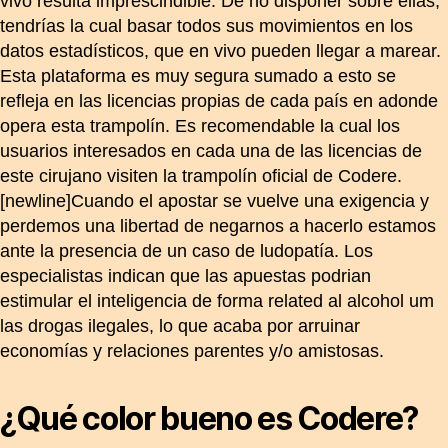
vivo resulta imprescindible. De no disponer sobre ellas,
tendrías la cual basar todos sus movimientos en los
datos estadísticos, que en vivo pueden llegar a marear.
Esta plataforma es muy segura sumado a esto se
refleja en las licencias propias de cada país en adonde
opera esta trampolín. Es recomendable la cual los
usuarios interesados en cada una de las licencias de
este cirujano visiten la trampolín oficial de Codere.
[newline]Cuando el apostar se vuelve una exigencia y
perdemos una libertad de negarnos a hacerlo estamos
ante la presencia de un caso de ludopatía. Los
especialistas indican que las apuestas podrian
estimular el inteligencia de forma related al alcohol um
las drogas ilegales, lo que acaba por arruinar
economías y relaciones parentes y/o amistosas.
¿Qué color bueno es Codere?