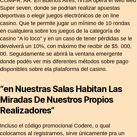
COMPR. AR. En Buenos Aires, IVISA opera el web web
Super seven, donde se podrian realizar apuestas
deportivas o elegir juegos electrónicos de on line
casino. Que te permite jugar un mínimo de 10 rondas
en cualquiera sobre los juegos de la categoría de
casino “A lo loco” y en un caso de tener pérdidas se le
devolverá un 10%, con máximo the recibir de $5. 000,
00. Seguidamente se abrirá la ventana emergente
donde podés ver mis diferentes métodos sobre pago
disponibles sobre ela plataforma del casino.
“en Nuestras Salas Habitan Las
Miradas De Nuestros Propios
Realizadores”
Incluso el código promocional Codere, o qual
colocamos al registrarnos, sirve únicamente pra un