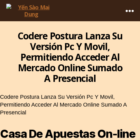
Yến
Sào
Codere Postura Lanza Su
Chuyên
Mai
mục
Dung
Versión Pc Y Movil,
Permitiendo Acceder Al
Mercado Online Sumado
A Presencial
Codere Postura Lanza Su Versión Pc Y Movil,
Permitiendo Acceder Al Mercado Online Sumado A
Presencial
Casa De Apuestas On-line