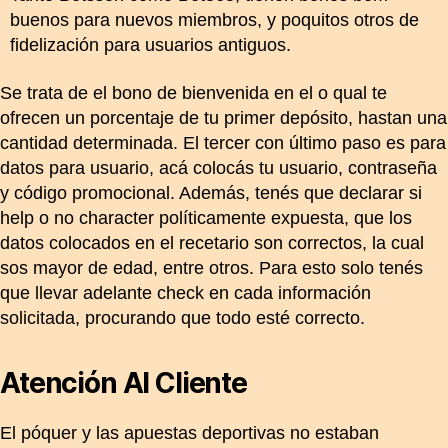
buenos para nuevos miembros, y poquitos otros de
fidelización para usuarios antiguos.
Se trata de el bono de bienvenida en el o qual te
ofrecen un porcentaje de tu primer depósito, hastan una
cantidad determinada. El tercer con último paso es para
datos para usuario, acá colocás tu usuario, contraseña
y código promocional. Además, tenés que declarar si
help o no character políticamente expuesta, que los
datos colocados en el recetario son correctos, la cual
sos mayor de edad, entre otros. Para esto solo tenés
que llevar adelante check en cada información
solicitada, procurando que todo esté correcto.
Atención Al Cliente
El póquer y las apuestas deportivas no estaban