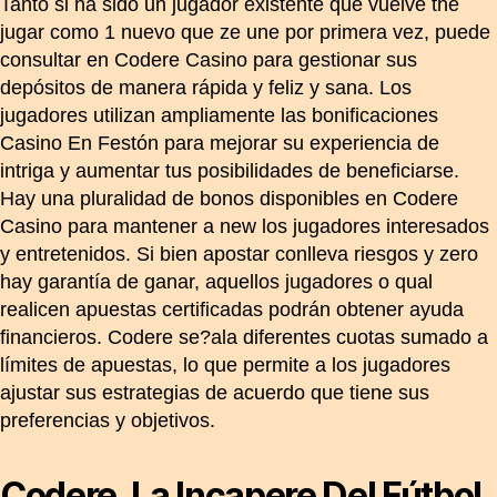
Tanto si ha sido un jugador existente que vuelve the
jugar como 1 nuevo que ze une por primera vez, puede
consultar en Codere Casino para gestionar sus
depósitos de manera rápida y feliz y sana. Los
jugadores utilizan ampliamente las bonificaciones
Casino En Festón para mejorar su experiencia de
intriga y aumentar tus posibilidades de beneficiarse.
Hay una pluralidad de bonos disponibles en Codere
Casino para mantener a new los jugadores interesados
y entretenidos. Si bien apostar conlleva riesgos y zero
hay garantía de ganar, aquellos jugadores o qual
realicen apuestas certificadas podrán obtener ayuda
financieros. Codere se?ala diferentes cuotas sumado a
límites de apuestas, lo que permite a los jugadores
ajustar sus estrategias de acuerdo que tiene sus
preferencias y objetivos.
Codere, La Incapere Del Fútbol