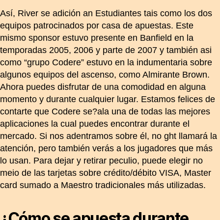
Así, River se adición an Estudiantes tais como los dos
equipos patrocinados por casa de apuestas. Este
mismo sponsor estuvo presente en Banfield en la
temporadas 2005, 2006 y parte de 2007 y también asi
como “grupo Codere” estuvo en la indumentaria sobre
algunos equipos del ascenso, como Almirante Brown.
Ahora puedes disfrutar de una comodidad en alguna
momento y durante cualquier lugar. Estamos felices de
contarte que Codere se?ala una de todas las mejores
aplicaciones la cual puedes encontrar durante el
mercado. Si nos adentramos sobre él, no ght llamará la
atención, pero también verás a los jugadores que más
lo usan. Para dejar y retirar peculio, puede elegir no
meio de las tarjetas sobre crédito/débito VISA, Master
card sumado a Maestro tradicionales más utilizadas.
¿Cómo se apuesta durante