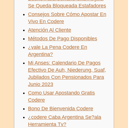
Se Queda Bloqueada Estafadores
Consejos Sobre Cómo Apostar En
Vivo En Codere
Atención Al Cliente
Métodos De Pago Disponibles
¿vale La Pena Codere En
Argentina?
Mi Anses: Calendario De Pagos
Efectivo De Auh, Niederung, Suaf,
Jubilados Con Pensionados Para
Junio 2023
Como Usar Apostando Gratis
Codere
Bono De Bienvenida Codere
¿codere Caba Argentina Se?ala
Herramienta Tv?