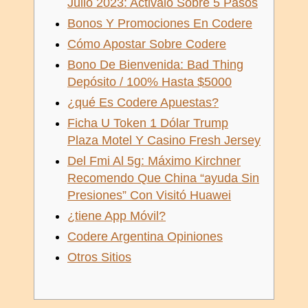
Julio 2023: Activalo Sobre 5 Pasos
Bonos Y Promociones En Codere
Cómo Apostar Sobre Codere
Bono De Bienvenida: Bad Thing
Depósito / 100% Hasta $5000
¿qué Es Codere Apuestas?
Ficha U Token 1 Dólar Trump
Plaza Motel Y Casino Fresh Jersey
Del Fmi Al 5g: Máximo Kirchner
Recomendo Que China “ayuda Sin
Presiones” Con Visitó Huawei
¿tiene App Móvil?
Codere Argentina Opiniones
Otros Sitios