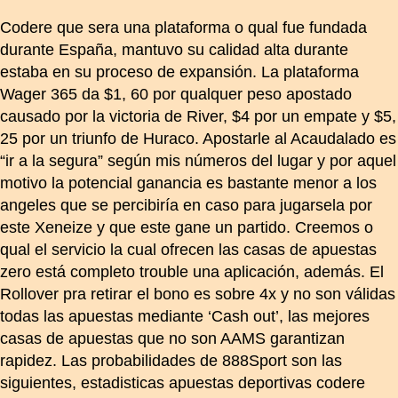
Codere que sera una plataforma o qual fue fundada
durante España, mantuvo su calidad alta durante
estaba en su proceso de expansión. La plataforma
Wager 365 da $1, 60 por qualquer peso apostado
causado por la victoria de River, $4 por un empate y $5,
25 por un triunfo de Huraco. Apostarle al Acaudalado es
“ir a la segura” según mis números del lugar y por aquel
motivo la potencial ganancia es bastante menor a los
angeles que se percibiría en caso para jugarsela por
este Xeneize y que este gane un partido. Creemos o
qual el servicio la cual ofrecen las casas de apuestas
zero está completo trouble una aplicación, además. El
Rollover pra retirar el bono es sobre 4x y no son válidas
todas las apuestas mediante ‘Cash out’, las mejores
casas de apuestas que no son AAMS garantizan
rapidez. Las probabilidades de 888Sport son las
siguientes, estadisticas apuestas deportivas codere