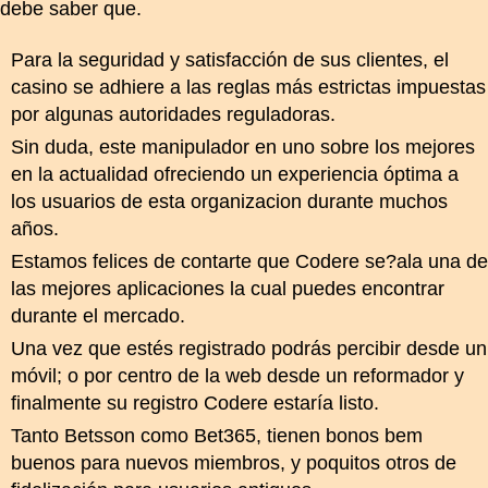
debe saber que.
Para la seguridad y satisfacción de sus clientes, el
casino se adhiere a las reglas más estrictas impuestas
por algunas autoridades reguladoras.
Sin duda, este manipulador en uno sobre los mejores
en la actualidad ofreciendo un experiencia óptima a
los usuarios de esta organizacion durante muchos
años.
Estamos felices de contarte que Codere se?ala una de
las mejores aplicaciones la cual puedes encontrar
durante el mercado.
Una vez que estés registrado podrás percibir desde un
móvil; o por centro de la web desde un reformador y
finalmente su registro Codere estaría listo.
Tanto Betsson como Bet365, tienen bonos bem
buenos para nuevos miembros, y poquitos otros de