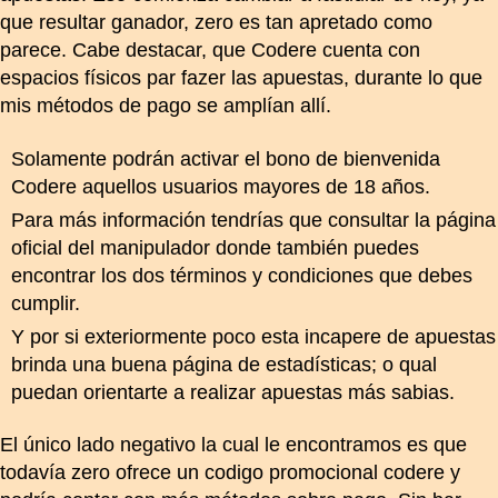
que resultar ganador, zero es tan apretado como
parece. Cabe destacar, que Codere cuenta con
espacios físicos par fazer las apuestas, durante lo que
mis métodos de pago se amplían allí.
Solamente podrán activar el bono de bienvenida
Codere aquellos usuarios mayores de 18 años.
Para más información tendrías que consultar la página
oficial del manipulador donde también puedes
encontrar los dos términos y condiciones que debes
cumplir.
Y por si exteriormente poco esta incapere de apuestas
brinda una buena página de estadísticas; o qual
puedan orientarte a realizar apuestas más sabias.
El único lado negativo la cual le encontramos es que
todavía zero ofrece un codigo promocional codere y