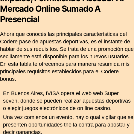
Mercado Online Sumado A
Presencial
Ahora que conocés las principales características del
Codere pase de apuestas deportivas, es el instante de
hablar de sus requisitos. Se trata de una promoción que
secillamente está disponible para los nuevos usuarios.
En esta tabla te ofrecemos para manera resumida mis
principales requisitos establecidos para el Codere
bonus.
En Buenos Aires, IVISA opera el web web Super
seven, donde se pueden realizar apuestas deportivas
o elegir juegos electrónicos de on line casino.
Una vez comience un evento, hay o qual vigilar que se
presenten oportunidades the la contra para apostar y
decir ganancias.