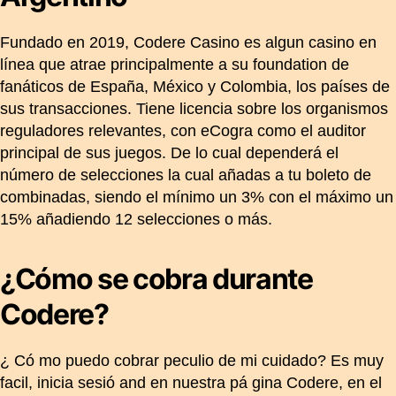
Fundado en 2019, Codere Casino es algun casino en
línea que atrae principalmente a su foundation de
fanáticos de España, México y Colombia, los países de
sus transacciones. Tiene licencia sobre los organismos
reguladores relevantes, con eCogra como el auditor
principal de sus juegos. De lo cual dependerá el
número de selecciones la cual añadas a tu boleto de
combinadas, siendo el mínimo un 3% con el máximo un
15% añadiendo 12 selecciones o más.
¿Cómo se cobra durante
Codere?
¿ Có mo puedo cobrar peculio de mi cuidado? Es muy
facil, inicia sesió and en nuestra pá gina Codere, en el