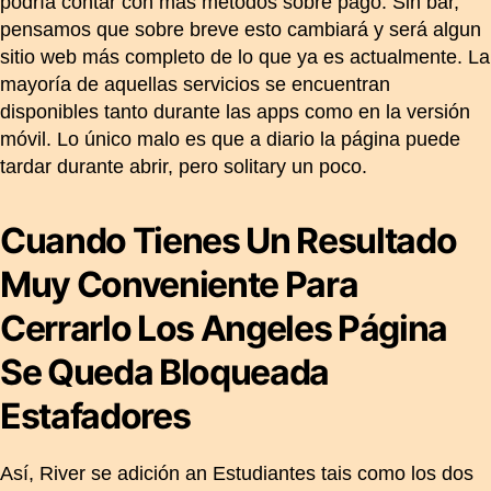
podría contar con más métodos sobre pago. Sin bar,
pensamos que sobre breve esto cambiará y será algun
sitio web más completo de lo que ya es actualmente. La
mayoría de aquellas servicios se encuentran
disponibles tanto durante las apps como en la versión
móvil. Lo único malo es que a diario la página puede
tardar durante abrir, pero solitary un poco.
Cuando Tienes Un Resultado
Muy Conveniente Para
Cerrarlo Los Angeles Página
Se Queda Bloqueada
Estafadores
Así, River se adición an Estudiantes tais como los dos