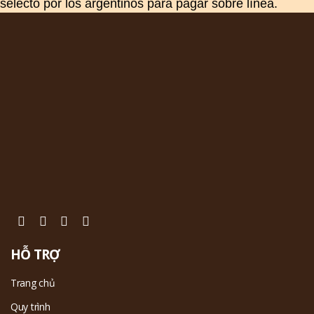
selecto por los argentinos para pagar sobre línea.
HỖ TRỢ
Trang chủ
Quy trình