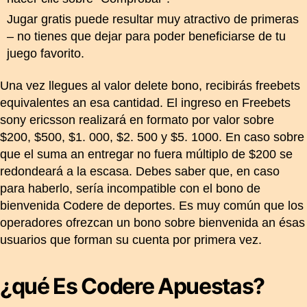
Jugar gratis puede resultar muy atractivo de primeras
– no tienes que dejar para poder beneficiarse de tu
juego favorito.
Una vez llegues al valor delete bono, recibirás freebets
equivalentes an esa cantidad. El ingreso en Freebets
sony ericsson realizará en formato por valor sobre
$200, $500, $1. 000, $2. 500 y $5. 1000. En caso sobre
que el suma an entregar no fuera múltiplo de $200 se
redondeará a la escasa. Debes saber que, en caso
para haberlo, sería incompatible con el bono de
bienvenida Codere de deportes. Es muy común que los
operadores ofrezcan un bono sobre bienvenida an ésas
usuarios que forman su cuenta por primera vez.
¿qué Es Codere Apuestas?