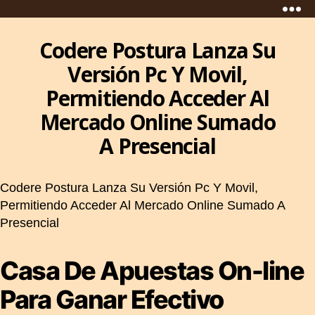
Yến
Sào
Codere Postura Lanza Su
Chuyên
Mai
mục
Dung
Versión Pc Y Movil,
Permitiendo Acceder Al
Mercado Online Sumado
A Presencial
Codere Postura Lanza Su Versión Pc Y Movil,
Permitiendo Acceder Al Mercado Online Sumado A
Presencial
Casa De Apuestas On-line
Para Ganar Efectivo