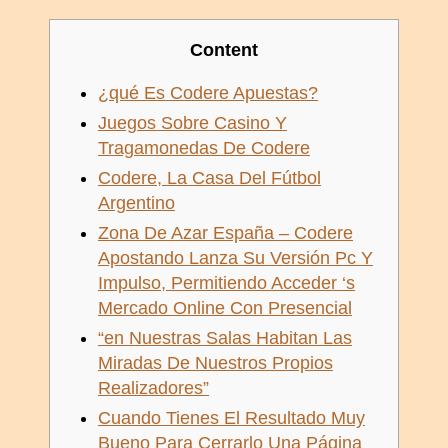
Content
¿qué Es Codere Apuestas?
Juegos Sobre Casino Y
Tragamonedas De Codere
Codere, La Casa Del Fútbol
Argentino
Zona De Azar España – Codere
Apostando Lanza Su Versión Pc Y
Impulso, Permitiendo Acceder ‘s
Mercado Online Con Presencial
“en Nuestras Salas Habitan Las
Miradas De Nuestros Propios
Realizadores”
Cuando Tienes El Resultado Muy
Bueno Para Cerrarlo Una Página