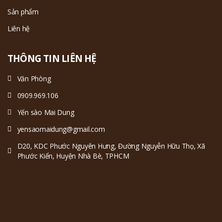
Sản phẩm
Liên hệ
THÔNG TIN LIÊN HỆ
Văn Phòng
0909.969.106
Yến sào Mai Dung
yensaomaidung@gmail.com
D20, KDC Phước Nguyên Hưng, Đường Nguyễn Hữu Thọ, Xã
Phước Kiển, Huyện Nhà Bè, TPHCM