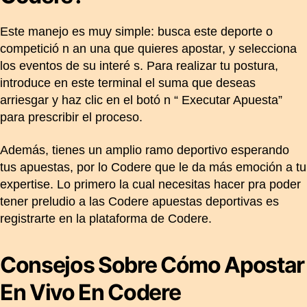
Este manejo es muy simple: busca este deporte o
competició n an una que quieres apostar, y selecciona
los eventos de su interé s. Para realizar tu postura,
introduce en este terminal el suma que deseas
arriesgar y haz clic en el botó n “ Executar Apuesta”
para prescribir el proceso.
Además, tienes un amplio ramo deportivo esperando
tus apuestas, por lo Codere que le da más emoción a tu
expertise. Lo primero la cual necesitas hacer pra poder
tener preludio a las Codere apuestas deportivas es
registrarte en la plataforma de Codere.
Consejos Sobre Cómo Apostar
En Vivo En Codere