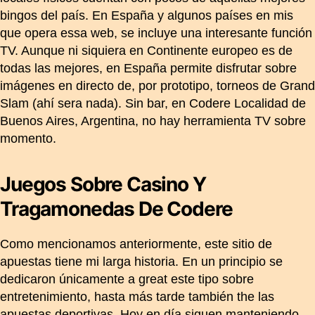
bingos del país. En España y algunos países en mis
que opera essa web, se incluye una interesante función
TV. Aunque ni siquiera en Continente europeo es de
todas las mejores, en España permite disfrutar sobre
imágenes en directo de, por prototipo, torneos de Grand
Slam (ahí sera nada). Sin bar, en Codere Localidad de
Buenos Aires, Argentina, no hay herramienta TV sobre
momento.
Juegos Sobre Casino Y
Tragamonedas De Codere
Como mencionamos anteriormente, este sitio de
apuestas tiene mi larga historia. En un principio se
dedicaron únicamente a great este tipo sobre
entretenimiento, hasta más tarde también the las
apuestas deportivas. Hoy en día siguen manteniendo