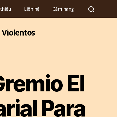
 thiệu
Liên hệ
Cẩm nang
 Violentos
remio El
rial Para