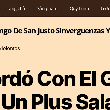
Trang chủ
Sản phẩm
Quy trình
Giới
ngo De San Justo Sinverguenzas Y
Chuyên
mục
iolentos
dó Con El G
Un Plus Sala