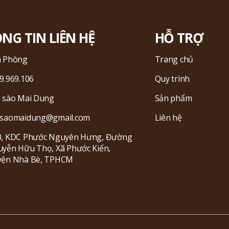
NG TIN LIÊN HỆ
HỖ TRỢ
n Phòng
Trang chủ
9.969.106
Quy trình
 sào Mai Dung
Sản phẩm
saomaidung@gmail.com
Liên hệ
, KDC Phước Nguyên Hưng, Đường
yễn Hữu Thọ, Xã Phước Kiển,
yện Nhà Bè, TPHCM