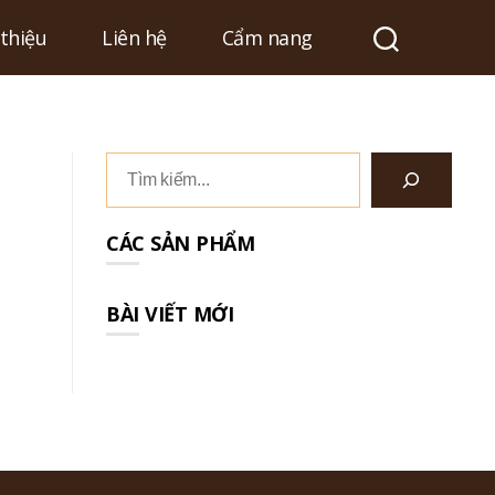
 thiệu
Liên hệ
Cẩm nang
Tìm
kiếm
CÁC SẢN PHẨM
BÀI VIẾT MỚI