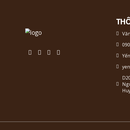
THÔ
Vă
090
Yến
yen
D20
Ngu
Hu