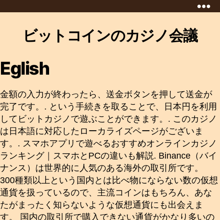
Yến
Sào
ビットコインのカジノ会議
Chuyên
Mai
mục
Dung
Eglish
金額の入力が終わったら、送金ボタンを押して送金が
完了です。. という手続きを取ることで、日本円を利用
してビットカジノで遊ぶことができます。. このカジノ
は日本語に対応したローカライズページがございま
す。. スマホアプリで遊べるおすすめオンラインカジノ
ランキング｜スマホとPCの違いも解説. Binance（バイ
ナンス）は世界的に人気のある海外の取引所です。
300種類以上という国内とは比べ物にならない数の仮想
通貨を扱っているので、主流コインはもちろん、あな
たがまったく知らないような仮想通貨にも出会えま
す。 国内の取引所で購入できない通貨がかなり多いの