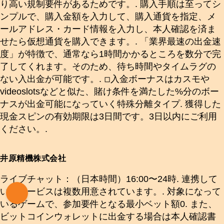
り高い規制要件があるためです。. 購入手順は至ってシ
ンプルで、購入金額を入力して、購入通貨を指定、メ
ールアドレス・カード情報を入力し、本人確認を済ま
せたら仮想通貨を購入できます。. 「業界最速の出金速
度」が特徴で、通常なら1時間かかるところを数分で完
了してくれます。そのため、待ち時間やタイムラグの
ない入出金が可能です。. ◽︎入金ボーナスはカスモや
videoslotsなどと似た、賭け条件を満たした%分のボー
ナスが出金可能になっていく特殊分離タイプ. 獲得した
現金スピンの有効期限は3日間です。3日以内にご利用
ください。.
井原精機株式会社
ライブチャット：（日本時間）16:00〜24時. 連携して
いるサービスは複数用意されています。. 対象になって
いるゲームで、参加要件となる最小ベット額0. また、
ビットコインウォレットに出金する場合は本人確認書