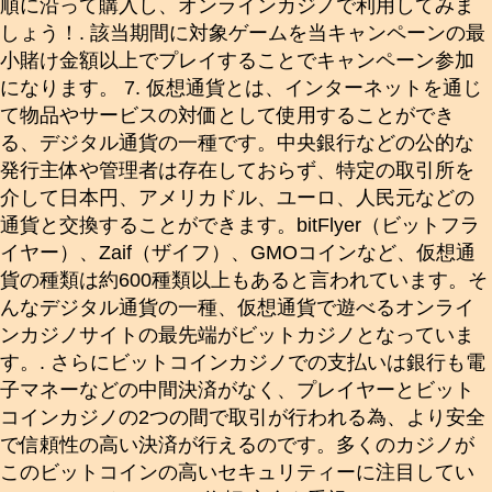
順に沿って購入し、オンラインカジノで利用してみま
しょう！. 該当期間に対象ゲームを当キャンペーンの最
小賭け金額以上でプレイすることでキャンペーン参加
になります。 7. 仮想通貨とは、インターネットを通じ
て物品やサービスの対価として使用することができ
る、デジタル通貨の一種です。中央銀行などの公的な
発行主体や管理者は存在しておらず、特定の取引所を
介して日本円、アメリカドル、ユーロ、人民元などの
通貨と交換することができます。bitFlyer（ビットフラ
イヤー）、Zaif（ザイフ）、GMOコインなど、仮想通
貨の種類は約600種類以上もあると言われています。そ
んなデジタル通貨の一種、仮想通貨で遊べるオンライ
ンカジノサイトの最先端がビットカジノとなっていま
す。. さらにビットコインカジノでの支払いは銀行も電
子マネーなどの中間決済がなく、プレイヤーとビット
コインカジノの2つの間で取引が行われる為、より安全
で信頼性の高い決済が行えるのです。多くのカジノが
このビットコインの高いセキュリティーに注目してい