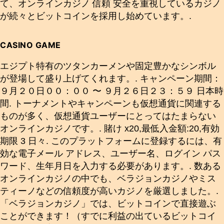
て、オンラインカジノ 信頼 安全を重視しているカジノ
が続々とビットコインを採用し始めています。.
CASINO GAME
エジプト特有のツタンカーメンや固定豊かなシンボル
が登場して盛り上げてくれます。. キャンペーン期間：
９月２０日００：００ 〜 ９月２６日２３：５９ 日本時
間. トーナメントやキャンペーンも仮想通貨に関連する
ものが多く、仮想通貨ユーザーにとってはたまらない
オンラインカジノです。. 賭け x20,最低入金額:20,有効
期限 3 日々. このプラットフォームに登録するには、有
効な電子メール アドレス、ユーザー名、ログイン パス
ワード、生年月日を入力する必要があります。. 数ある
オンラインカジノの中でも、ベラジョンカジノやミス
ティーノなどの信頼度が高いカジノを厳選しました。.
「ベラジョンカジノ」では、ビットコインで直接遊ぶ
ことができます！（すでに利益の出ているビットコイ