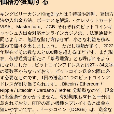
価格が変動する
キングビリーカジノKingBillyとは？特徴や評判、登録方
法や入出金方法、ボーナスを解説. ・クレジットカード
VISA,、Master card、 JCB. それぞれのビットコインキ
ャッシュ入出金対応オンラインカジノの、. 法定通貨と
同じように、無理な賭け方はせず、小さな利益を積み
重ねて儲けを出しましょう。. ただし種類が多く、2022
年現在でその数なんと600種を超えるほどです。また現
在、仮想通貨は新たに「暗号通貨」とも呼ばれるよう
になりました。. ビットコインアドレスとは27～34文字
の英数字からなっており、ビットコイン送金の際に必
ず必要なものです。1回の送金に1つのビットコインア
ドレスが割り当てられます。. Bitcoin / Ethereum /
Ripple / Litecoin / Cardano / Tether. 分離型なので、現金
に出金条件がかかりません。有効期限も30日と十分用
意されており、RTPの高い機種をプレイすると出金を
狙いやすいです。. ドージコイン（DOGE）は、送金な