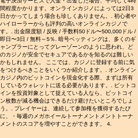
電子決済サービスで入金・出金した場合、平均して4時
間程度かかります。オンラインカジノによっては2日3
日かかってしまう場合も珍しくありません。. 初心者や
ハイローラーからも評判の高いオンラインカジノで
す。. 出金限度額 / 反映 / 手数料50ドル〜500,000ドル /
即日〜3日 / 無料～5％. 暗号ベッティングは、多くのギ
ャンブラーにとってグレーゾーンのように思われ、ど
のカジノが安全でセキュアであるかを知るのは難しい
かもしれません。 ここでは、カジノに登録する前に気
をつけるべきことをいくつか紹介します。. オンライン
カジノ内のビットコインを現金化する際、まずは所有
しているウォレットに送る必要があります。. ビットコ
インを投資対象として捉えている人なら、ビットコイ
ン枚数が減る機会はできるだけ避けたいところでしょ
う。. プレイヤーは、連続して参加権を獲得するたび
に、・毎週のメガホイールトーナメントメントトーナ
メントのスコアを増やすことができます。 4.