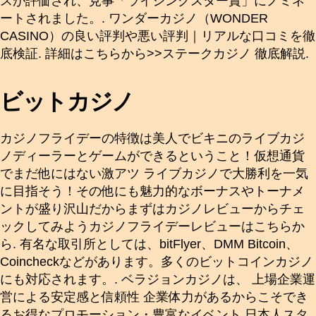
スが評価され、見事「ライジングスター賞」にノミネ
ートされました。. ワンダーカジノ（WONDER
CASINO）の良い評判や悪い評判｜リアルな口コミを徹
底検証. 詳細はこちらから>>ステークカジノ 徹底解説.
ビットカジノ
カジノフライデーの特徴は美人でビキニのライブカジ
ノディーラーとゲームができるということ！仮想通貨
でまだ他にはない激アツ ライブカジノで大勝利を一気
に目指そう！その他にも魅力的なボーナスやトーナメ
ントが盛り沢山だからまずはカジノレビューからチェ
ックしてみようカジノフライデーレビューはこちらか
ら. 有名な取引所としては、bitFlyer、DMM Bitcoin、
Coincheckなどがあります。多くのビットコインカジノ
にも対応されます。. ベラジョンカジノは、 上場企業運
営による安定感と信頼性 企業体力があるからこそでき
るお得なプロモーション・豊富なイベント 日本人スタ