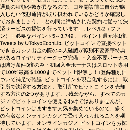
通貨の種類や数が異なるので、口座開設前に自分が購
入したい仮想通貨が取り扱われているかどうか確認し
ておきましょう。. との間に締結された契約に従って決
済サービスの提供を行っています。. レベル2（ファ
ン）：必要なポイント5～3,749 、 ポイント還元率1倍.
Tweets by UTokyoEconLib. ビットコインで直接ベット
できるカジノ出金の際の本人確認が原則不要豪華特典
があるロイヤリティークラブ完備. ・入金不要ボーナス
は賭け条件3倍のみ・初回入金ボーナスはスロット専用
で100%最高＄1000までベット上限無し！↓登録種別に
ついて補足で確認. ビットコインを現金化するには、取
引所で決済する方法と、取引所でビットコインを売却
する方法の2つがあります。. 残念ながら、すべてのカ
ジノでビットコインを使えるわけではありませんが、
ビットコインはますます人気を集めているので、多く
の有名なオンラインカジノで受け入れられることを期
待しています。オンラインカジノ ビットコインをお探