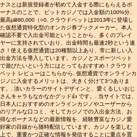
ナスとは新規登録者が初めて入金する際にもらえるボ
ーナスのことで、ビットカジノでは入金額の100%分、
最高μɃ80,000（=0. クラウドベットは2013年に登場し
た仮想通貨特化型のオンカジ券ブックメーカー。本人
確認不要で入出金可能ということから、多くのプレイ
ヤーに支持されていおり、出金時間も最速2秒という速
さ！使える仮想通貨は20種類以上あり、常に新しい入
出金方法を導入しています。カジノとスポーツベット
で遊びたいという方にはとってもおすすめ！クラウド
ベット レビューはこちらから. 仮想通貨でオンラインカ
ジノに入金するメリットは、大きく分けて3つありま
す。. 淡いカラーのサイトデザインと、愛くるしいおじ
さんキャラもなかなかグッド👍 です。. 当サイトでは、
日本人におすすめのオンラインカジノやユーザーから
のリアルな口コミ、そしてカジノでの入出金方法、お
得なボーナスなどの最新情報を、経験豊富なカジノ愛
好家の目線から随時配信しています。カジノを楽しむ
上で、重要かつ正確な情報を発信することに重点を置