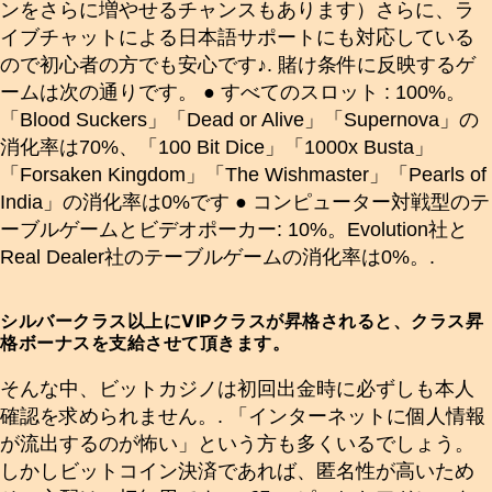
ンをさらに増やせるチャンスもあります）さらに、ラ
イブチャットによる日本語サポートにも対応している
ので初心者の方でも安心です♪. 賭け条件に反映するゲ
ームは次の通りです。 ● すべてのスロット : 100%。
「Blood Suckers」「Dead or Alive」「Supernova」の
消化率は70%、「100 Bit Dice」「1000x Busta」
「Forsaken Kingdom」「The Wishmaster」「Pearls of
India」の消化率は0%です ● コンピューター対戦型のテ
ーブルゲームとビデオポーカー: 10%。Evolution社と
Real Dealer社のテーブルゲームの消化率は0%。.
シルバークラス以上にVIPクラスが昇格されると、クラス昇
格ボーナスを支給させて頂きます。
そんな中、ビットカジノは初回出金時に必ずしも本人
確認を求められません。. 「インターネットに個人情報
が流出するのが怖い」という方も多くいるでしょう。
しかしビットコイン決済であれば、匿名性が高いため