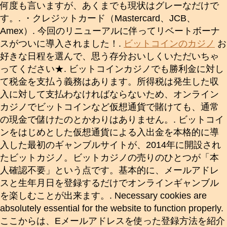
何度も言いますが、あくまでも現状はグレーなだけで
す。. ・クレジットカード（Mastercard、JCB、
Amex）. 今回のリニューアルに伴ってリベートボーナ
スがついに導入されました！.
ビットコインのカジノ
お
好きな日程を選んで、思う存分おいしくいただいちゃ
ってください★. ビットコインカジノでも勝利金に対し
て税金を支払う義務はあります。所得税は発生した収
入に対して支払わなければならないため、オンライン
カジノでビットコインなど仮想通貨で賭けても、通常
の現金で儲けたのとかわりはありません。. ビットコイ
ンをはじめとした仮想通貨による入出金を本格的に導
入した最初のギャンブルサイトが、2014年に開設され
たビットカジノ。ビットカジノの売りのひとつが「本
人確認不要」という点です。基本的に、メールアドレ
スと生年月日を登録するだけでオンラインギャンブル
を楽しむことが出来ます。. Necessary cookies are
absolutely essential for the website to function properly.
ここからは、Eメールアドレスを使った登録方法を紹介