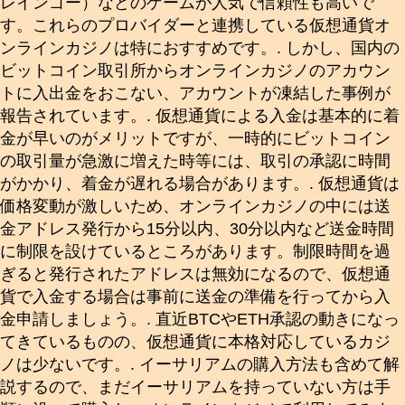
レインゴー）などのゲームが人気で信頼性も高いで
す。これらのプロバイダーと連携している仮想通貨オ
ンラインカジノは特におすすめです。. しかし、国内の
ビットコイン取引所からオンラインカジノのアカウン
トに入出金をおこない、アカウントが凍結した事例が
報告されています。. 仮想通貨による入金は基本的に着
金が早いのがメリットですが、一時的にビットコイン
の取引量が急激に増えた時等には、取引の承認に時間
がかかり、着金が遅れる場合があります。. 仮想通貨は
価格変動が激しいため、オンラインカジノの中には送
金アドレス発行から15分以内、30分以内など送金時間
に制限を設けているところがあります。制限時間を過
ぎると発行されたアドレスは無効になるので、仮想通
貨で入金する場合は事前に送金の準備を行ってから入
金申請しましょう。. 直近BTCやETH承認の動きになっ
てきているものの、仮想通貨に本格対応しているカジ
ノは少ないです。. イーサリアムの購入方法も含めて解
説するので、まだイーサリアムを持っていない方は手