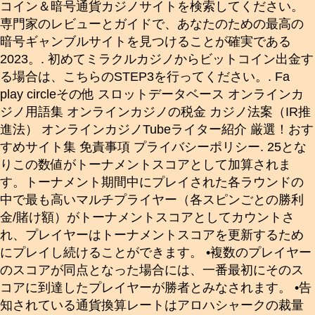
コイン＆暗号通貨カジノサイトを検索してください。
専門家のレビューとガイドで、あなたのための最高の
暗号ギャンブルサイトを見つけることが確実である
2023。. 初めてミラクルカジノからビットコイン出金す
る場合は、こちらのSTEP3を行ってください。. Fa
play circleその他 スロットデータベース オンラインカ
ジノ用語集 オンラインカジノの税金 カジノ法案（IR推
進法） オンラインカジノTubeライター紹介 厳選！おす
すめサイト集 免責事項 プライバシーポリシー. 25とな
りこの数値がトーナメントスコアとして加算されま
す。トーナメント期間中にプレイされた各ラウンドの
中で最も高いマルチプライヤー（各スピンごとの勝利
金/賭け額）がトーナメントスコアとしてカウントさ
れ、プレイヤーはトーナメントスコアを更新するため
にプレイし続けることができます。 •複数のプレイヤー
のスコアが同点となった場合には、一番最初にそのス
コアに到達したプレイヤーが勝者とみなされます。 •告
知されている通貨換算レートはアロハシャークの裁量