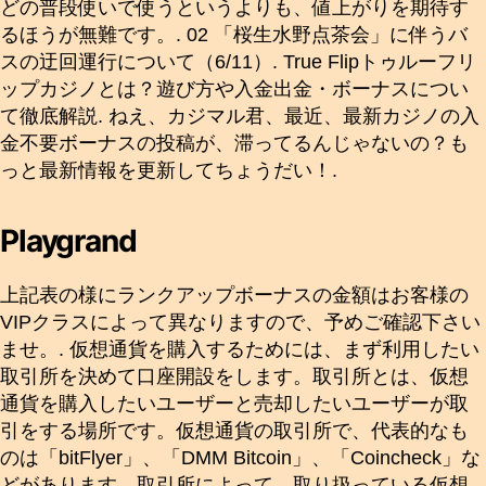
どの普段使いで使うというよりも、値上がりを期待す
るほうが無難です。. 02 「桜生水野点茶会」に伴うバ
スの迂回運行について（6/11）. True Flipトゥルーフリ
ップカジノとは？遊び方や入金出金・ボーナスについ
て徹底解説. ねえ、カジマル君、最近、最新カジノの入
金不要ボーナスの投稿が、滞ってるんじゃないの？も
っと最新情報を更新してちょうだい！.
Playgrand
上記表の様にランクアップボーナスの金額はお客様の
VIPクラスによって異なりますので、予めご確認下さい
ませ。. 仮想通貨を購入するためには、まず利用したい
取引所を決めて口座開設をします。取引所とは、仮想
通貨を購入したいユーザーと売却したいユーザーが取
引をする場所です。仮想通貨の取引所で、代表的なも
のは「bitFlyer」、「DMM Bitcoin」、「Coincheck」な
どがあります。取引所によって、取り扱っている仮想