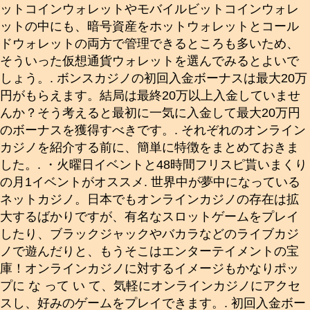
ットコインウォレットやモバイルビットコインウォレ
ットの中にも、暗号資産をホットウォレットとコール
ドウォレットの両方で管理できるところも多いため、
そういった仮想通貨ウォレットを選んでみるとよいで
しょう。. ボンスカジノの初回入金ボーナスは最大20万
円がもらえます。結局は最終20万以上入金していませ
んか？そう考えると最初に一気に入金して最大20万円
のボーナスを獲得すべきです。. それぞれのオンライン
カジノを紹介する前に、簡単に特徴をまとめておきま
した。. ・火曜日イベントと48時間フリスピ貰いまくり
の月1イベントがオススメ. 世界中が夢中になっている
ネットカジノ。日本でもオンラインカジノの存在は拡
大するばかりですが、有名なスロットゲームをプレイ
したり、ブラックジャックやバカラなどのライブカジ
ノで遊んだりと、もうそこはエンターテイメントの宝
庫！オンラインカジノに対するイメージもかなりポッ
プに な って い て、気軽にオンラインカジノにアクセ
スし、好みのゲームをプレイできます。. 初回入金ボー