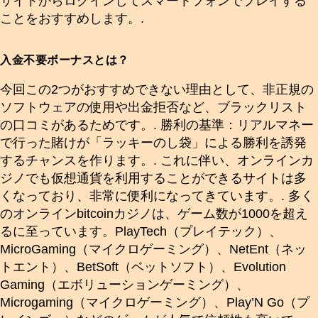
サイトからログインしてスマートフォンでプレイする
ことをおすすめします。.
入金不要ボーナスとは？
今回この2つがおすすめできない理由として、非正規の
ソフトウェアの使用や出金拒否など、ブラックリスト
の口コミがあるためです。. 勝利の基準：リアルマネー
で行った賭けが「ラッキーのし袋」による勝利を誘発
するチャンスを作ります。. これに伴い、オンラインカ
ジノでも仮想通貨を利用することができるサイトは多
くなっており、非常に便利になってきています。. 多く
のオンラインbitcoinカジノは、ゲーム数が1000を超え
るに至っています。PlayTech（プレイテック）、
MicroGaming（マイクロゲーミング）、NetEnt（ネッ
トエント）、BetSoft（ベットソフト）、Evolution
Gaming（エボリューションゲーミング）、
Microgaming（マイクロゲーミング）、Play’N Go（プ