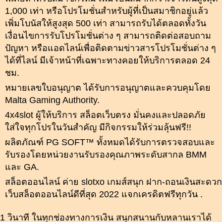
1,000 เท่า หรือโปรโมชั่นสำหรับผู้ที่เป็นสมาชิกอยู่แล้ว
เพิ่มโบนัสให้สูงสุด 500 เท่า สามารถรับได้ตลอดทั้งวัน
เงื่อนไขการรับโปรโมชั่นต่าง ๆ สามารถติดต่อสอบถาม
ปัญหา หรือแอดไลน์เพื่อติดตามข่าวสารโปรโมชั่นต่าง ๆ
ได้ที่ไลน์ มีเจ้าหน้าที่เฉพาะทางคอยให้บริการตลอด 24
ชม.
หมายเลขใบอนุญาต ได้รับการอนุญาตและควบคุมโดย
Malta Gaming Authority.
4x4slot ผู้ให้บริการ สล็อตเว็บตรง มั่นคงและปลอดภัย
ใส่ใจทุกโปรในวันสำคัญ มีกิจกรรมให้ร่วมลุ้นฟรี!!
ผลิตภัณฑ์ PG SOFT™ ทั้งหมดได้รับการตรวจสอบและ
รับรองโดยหน่วยงานรับรองคุณภาพระดับสากล BMM
และ GA.
สล็อตออนไลน์ ค่าย slotxo เกมส์สนุก ฝาก-ถอนเงินสะดวก
เว็บสล็อตออนไลน์ดีที่สุด 2022 แจกเครดิตฟรีทุกวัน .
1 วินาที ในทุกช่องทางการเงิน สนุกสนานกับหลานเราได้