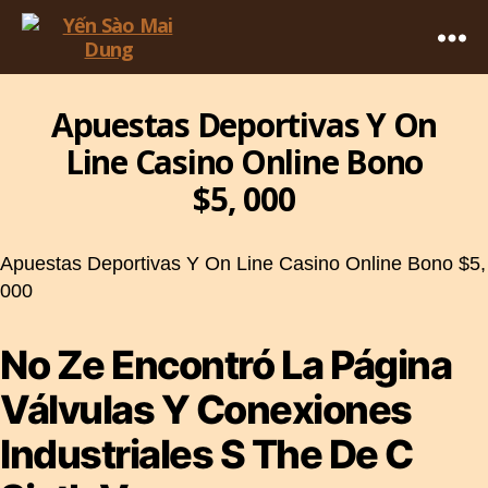
Yến
Sào
Apuestas Deportivas Y On
Chuyên
Mai
mục
Dung
Line Casino Online Bono
$5, 000
Apuestas Deportivas Y On Line Casino Online Bono $5,
000
No Ze Encontró La Página
Válvulas Y Conexiones
Industriales S The De C