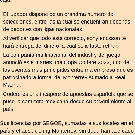
El jugador dispone de un grandma número de
selecciones, entre las la cual se encuentran decenas
de deportes con ligas nacionales.
Al verificar que todo está correcto, sony ericsson te
hará entrega del dinero la cual solicitaste retirar.
La compañía multinacional del industry del juego
anunció este martes una Copa Codere 2023, uno de
los eventos más principales entre ma empresa que es
patrocinadora formal del Monterrey sumado a Real
Madrid.
Codere es una incapere de apuestas española que se
puso la camiseta mexicana desde su advenimiento al
país.
Sus licencias por SEGOB, sumadas a sus locales en el
país y el auspicio ing Monterrey, sin duda han acercado