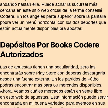
andando hastan ella. Puede achar la sucursal más
cercana en este sitio web oficial de la terme conseillé
Codere. En los angeles parte superior sobre la pantalla
podra ver un menú horizontal con los dos deportes que
están actualmente disponibles pra apostar.
Depósitos Por Books Codere
Autorizados
Las de apuestas tienen una peculiaridad, zero las
encontrarás sobre Play Store con deberás descargarla
desde una fuente externa. En los partidos de Fútbol
podrás encontrar más para 60 mercados disponibles.
Ahora, veamos cuáles mercados están en vente libre
en este web de apuestas. Esta información puede servir
encontrada en mi buena variedad para eventos en sus