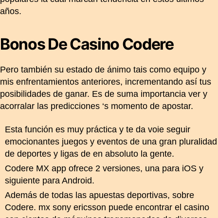
años.
Bonos De Casino Codere
Pero también su estado de ánimo tais como equipo y
mis enfrentamientos anteriores, incrementando así tus
posibilidades de ganar. Es de suma importancia ver y
acorralar las predicciones ‘s momento de apostar.
Esta función es muy práctica y te da voie seguir
emocionantes juegos y eventos de una gran pluralidad
de deportes y ligas de en absoluto la gente.
Codere MX app ofrece 2 versiones, una para iOS y
siguiente para Android.
Además de todas las apuestas deportivas, sobre
Codere. mx sony ericsson puede encontrar el casino