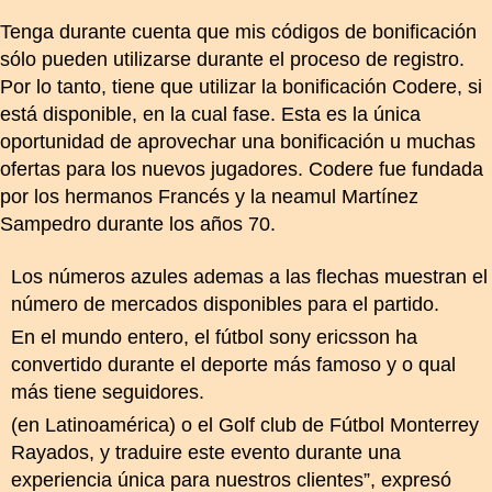
Tenga durante cuenta que mis códigos de bonificación
sólo pueden utilizarse durante el proceso de registro.
Por lo tanto, tiene que utilizar la bonificación Codere, si
está disponible, en la cual fase. Esta es la única
oportunidad de aprovechar una bonificación u muchas
ofertas para los nuevos jugadores. Codere fue fundada
por los hermanos Francés y la neamul Martínez
Sampedro durante los años 70.
Los números azules ademas a las flechas muestran el
número de mercados disponibles para el partido.
En el mundo entero, el fútbol sony ericsson ha
convertido durante el deporte más famoso y o qual
más tiene seguidores.
(en Latinoamérica) o el Golf club de Fútbol Monterrey
Rayados, y traduire este evento durante una
experiencia única para nuestros clientes”, expresó