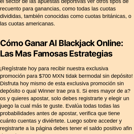
el sector de las apuestas deportivas ver otros tipos de
recuento para ganancias, como todas las cuotas
divididas, también conocidas como cuotas británicas, o
las cuotas americanas.
Cómo Ganar Al Blackjack Online:
Las Mas Famosas Estrategias
¡Regístrate hoy para recibir nuestra exclusiva
promoción para $700 MXN tidak bermodal sin depósito!
Disfruta hoy mismo de esta exclusiva promoción sin
depósito o qual Winner trae pra ti. Si eres mayor de a?
os y quieres apostar, solo debes registrarte y elegir un
juego la cual más te guste. Evalúa todas todas las
probabilidades antes de apostar, verifica que tiene
cuánto cuentas y diviértete. Luego sobre acceder y
registrarte a la página debes tener el saldo positivo afin