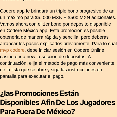
Codere app te brindará un triple bono progresivo de an
un máximo para $5. 000 MXN + $500 MXN adicionales.
Vamos ahora con el 1er bono por depósito disponible
en Codere México app. Esta promoción es posible
obtenerla de manera rápida y sencilla, pero deberás
arrancar los pasos explicados previamente. Para lo cual
mvp codere
, debe iniciar sesión en Codere Online
casino e ir a new la sección de depósitos. A
continuación, elija el método de pago más conveniente
de la lista que se abre y siga las instrucciones en
pantalla para executar el pago.
¿las Promociones Están
Disponibles Afin De Los Jugadores
Para Fuera De México?