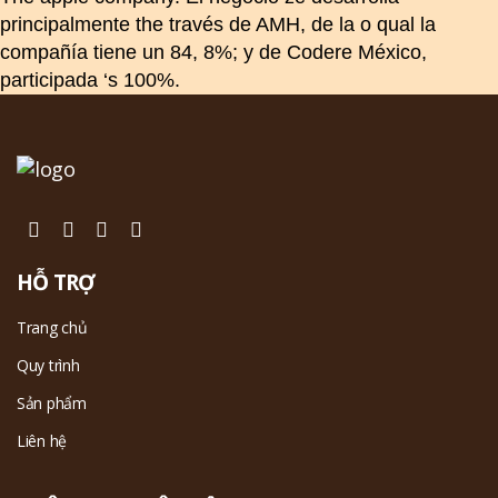
principalmente the través de AMH, de la o qual la
compañía tiene un 84, 8%; y de Codere México,
participada ‘s 100%.
HỖ TRỢ
Trang chủ
Quy trình
Sản phẩm
Liên hệ