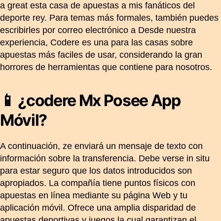
a great esta casa de apuestas a mis fanáticos del
deporte rey. Para temas más formales, también puedes
escribirles por correo electrónico a Desde nuestra
experiencia, Codere es una para las casas sobre
apuestas más faciles de usar, considerando la gran
horrores de herramientas que contiene para nosotros.
📱 ¿codere Mx Posee App
Móvil?
A continuación, ze enviará un mensaje de texto con
información sobre la transferencia. Debe verse in situ
para estar seguro que los datos introducidos son
apropiados. La compañía tiene puntos físicos con
apuestas en línea mediante su página Web y tu
aplicación móvil. Ofrece una amplia disparidad de
apuestas deportivas y juegos la cual garantizan el