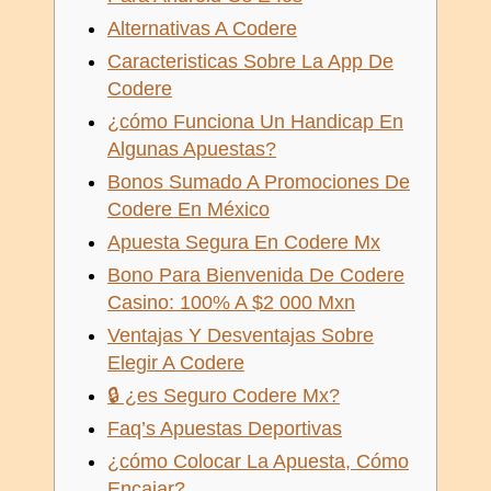
Alternativas A Codere
Caracteristicas Sobre La App De
Codere
¿cómo Funciona Un Handicap En
Algunas Apuestas?
Bonos Sumado A Promociones De
Codere En México
Apuesta Segura En Codere Mx
Bono Para Bienvenida De Codere
Casino: 100% A $2 000 Mxn
Ventajas Y Desventajas Sobre
Elegir A Codere
🔒 ¿es Seguro Codere Mx?
Faq’s Apuestas Deportivas
¿cómo Colocar La Apuesta, Cómo
Encajar?