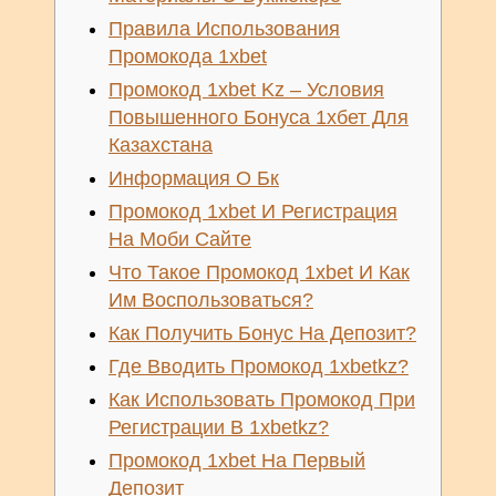
Правила Использования
Промокода 1xbet
Промокод 1xbet Kz – Условия
Повышенного Бонуса 1хбет Для
Казахстана
Информация О Бк
Промокод 1xbet И Регистрация
На Моби Сайте
Что Такое Промокод 1xbet И Как
Им Воспользоваться?
Как Получить Бонус На Депозит?
Где Вводить Промокод 1xbetkz?
Как Использовать Промокод При
Регистрации В 1xbetkz?
Промокод 1xbet На Первый
Депозит