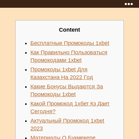
Yến
Sào
Chuyên
Mai
mục
Dung
Content
Бесплатные Промокоды 1xbet
Как Правильно Пользоваться
Промокодами 1xbet
Промокоды 1xbet Для
Казахстана На 2022 Год
Какие Бонусы Выдаются За
Промокоды 1xbet
Какой Промокод 1хбет Кз Дает
Сегодня?
Актуальный Промокод 1xbet
2023
Материалы О Букмекере