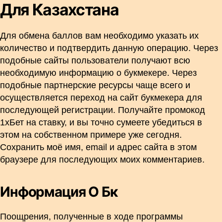
Для Казахстана
Для обмена баллов вам необходимо указать их
количество и подтвердить данную операцию. Через
подобные сайты пользователи получают всю
необходимую информацию о букмекере. Через
подобные партнерские ресурсы чаще всего и
осуществляется переход на сайт букмекера для
последующей регистрации. Получайте промокод
1хБет на ставку, и вы точно сумеете убедиться в
этом на собственном примере уже сегодня.
Сохранить моё имя, email и адрес сайта в этом
браузере для последующих моих комментариев.
Информация О Бк
Поощрения, полученные в ходе программы