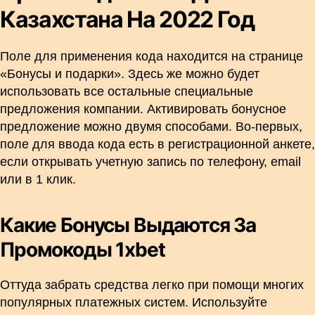
Казахстана На 2022 Год
Поле для применения кода находится на странице
«Бонусы и подарки». Здесь же можно будет
использовать все остальные специальные
предложения компании. Активировать бонусное
предложение можно двумя способами. Во-первых,
поле для ввода кода есть в регистрационной анкете,
если открывать учетную запись по телефону, email
или в 1 клик.
Какие Бонусы Выдаются За
Промокоды 1xbet
Оттуда забрать средства легко при помощи многих
популярных платежных систем. Используйте