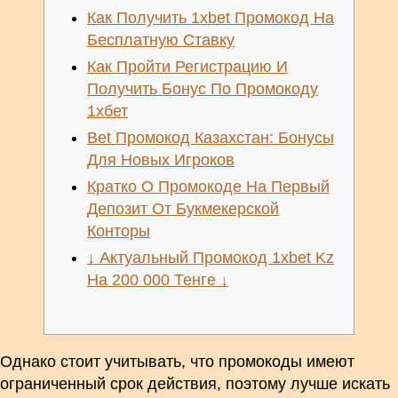
Как Получить 1xbet Промокод На
Бесплатную Ставку
Как Пройти Регистрацию И
Получить Бонус По Промокоду
1хбет
Bet Промокод Казахстан: Бонусы
Для Новых Игроков
Кратко О Промокоде На Первый
Депозит От Букмекерской
Конторы
↓ Актуальный Промокод 1xbet Kz
На 200 000 Тенге ↓
Однако стоит учитывать, что промокоды имеют
ограниченный срок действия, поэтому лучше искать