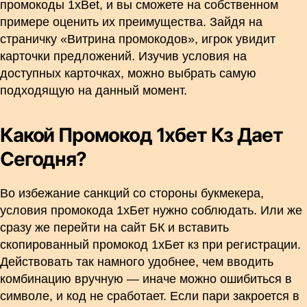
промокоды 1xBet, и вы сможете на собственном
примере оценить их преимущества. Зайдя на
страничку «Витрина промокодов», игрок увидит
карточки предложений. Изучив условия на
доступных карточках, можно выбрать самую
подходящую на данный момент.
Какой Промокод 1хбет Кз Дает
Сегодня?
Во избежание санкций со стороны букмекера,
условия промокода 1хБет нужно соблюдать. Или же
сразу же перейти на сайт БК и вставить
скопированный промокод 1хБет кз при регистрации.
Действовать так намного удобнее, чем вводить
комбинацию вручную — иначе можно ошибиться в
символе, и код не сработает. Если пари закроется в