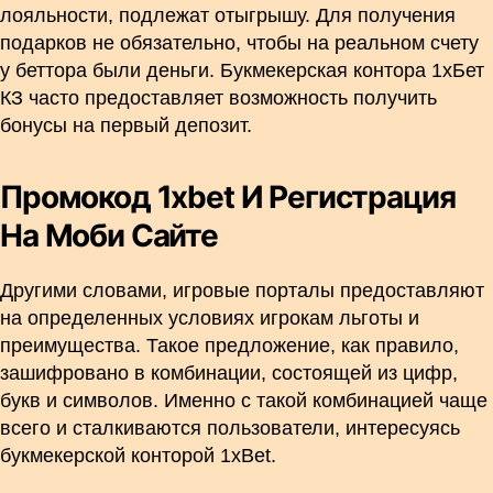
лояльности, подлежат отыгрышу. Для получения
подарков не обязательно, чтобы на реальном счету
у беттора были деньги. Букмекерская контора 1хБет
КЗ часто предоставляет возможность получить
бонусы на первый депозит.
Промокод 1xbet И Регистрация
На Моби Сайте
Другими словами, игровые порталы предоставляют
на определенных условиях игрокам льготы и
преимущества. Такое предложение, как правило,
зашифровано в комбинации, состоящей из цифр,
букв и символов. Именно с такой комбинацией чаще
всего и сталкиваются пользователи, интересуясь
букмекерской конторой 1xBet.