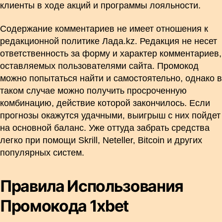
клиенты в ходе акций и программы лояльности.
Содержание комментариев не имеет отношения к
редакционной политике Лада.kz. Редакция не несет
ответственность за форму и характер комментариев,
оставляемых пользователями сайта. Промокод
можно попытаться найти и самостоятельно, однако в
таком случае можно получить просроченную
комбинацию, действие которой закончилось. Если
прогнозы окажутся удачными, выигрыш с них пойдет
на основной баланс. Уже оттуда забрать средства
легко при помощи Skrill, Neteller, Bitcoin и других
популярных систем.
Правила Использования
Промокода 1xbet