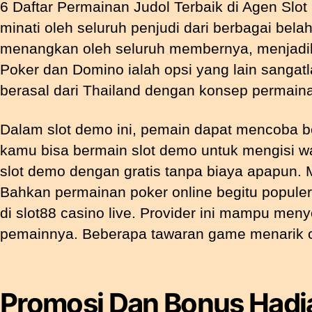
6 Daftar Permainan Judol Terbaik di Agen Slot
minati oleh seluruh penjudi dari berbagai bel
menangkan oleh seluruh membernya, menjadikan
Poker dan Domino ialah opsi yang lain sangat
berasal dari Thailand dengan konsep permaina
Dalam slot demo ini, pemain dapat mencoba 
kamu bisa bermain slot demo untuk mengisi 
slot demo dengan gratis tanpa biaya apapun.
Bahkan permainan poker online begitu populer
di slot88 casino live. Provider ini mampu m
pemainnya. Beberapa tawaran game menarik cq9
Promosi Dan Bonus Hadi