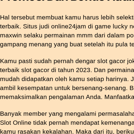
Hal tersebut membuat kamu harus lebih selekti
terbaik. Situs judi online24jam di game lucky
maxwin selaku permainan mmm dari dalam pocke
gampang menang yang buat setelah itu pula t
Kamu pasti sudah pernah dengar slot gacor jo
terbaik slot gacor di tahun 2023. Dan permain
mudah didapatkan oleh kamu setiap harinya. J
ambil kesempatan untuk bersenang-senang. Be
memaksimalkan pengalaman Anda. Manfaatkan 
Banyak member yang mengalami permasalahan
Slot Online tidak pernah mendapat kemenanga
kamu rasakan kekalahan. Maka dari itu, beri