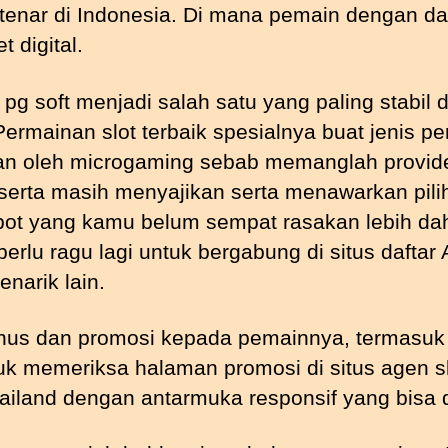
 tenar di Indonesia. Di mana pemain dengan da
 digital.
pg soft menjadi salah satu yang paling stabil d
ermainan slot terbaik spesialnya buat jenis pe
kan oleh microgaming sebab memanglah provider
serta masih menyajikan serta menawarkan pilih
ot yang kamu belum sempat rasakan lebih dahu
 perlu ragu lagi untuk bergabung di situs daft
narik lain.
nus dan promosi kepada pemainnya, termasuk b
tuk memeriksa halaman promosi di situs agen 
thailand dengan antarmuka responsif yang bisa 