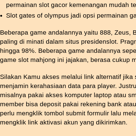
permainan slot gacor kemenangan mudah terba
Slot gates of olympus jadi opsi permainan 
Beberapa game andalannya yaitu 888, Zeus, Br
paling di minati dalam situs presidenslot. P
hingga 98%. Beberapa game andalannya seperti 
game slot mahjong ini jajakan, berasa cuku
Silakan Kamu akses melalui link alternatif jika 
menjamin kerahasiaan data para player. Just
misalnya pakai akses komputer laptop atau sm
member bisa deposit pakai rekening bank atau
perlu mengklik tombol submit formulir lalu m
mengklik link aktivasi akun yang dikirimkan.