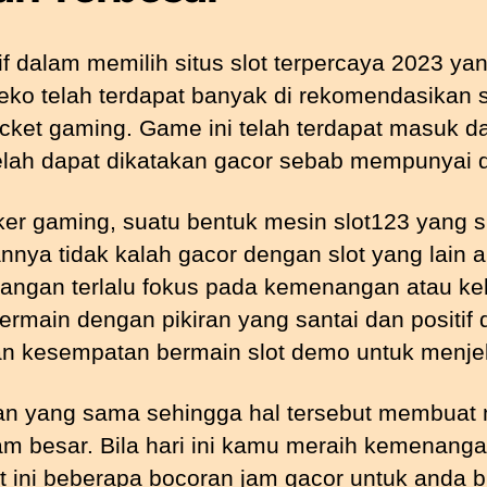
f dalam memilih situs slot terpercaya 2023 ya
 neko telah terdapat banyak di rekomendasikan 
t gaming. Game ini telah terdapat masuk dalam
elah dapat dikatakan gacor sebab mempunyai d
ker gaming, suatu bentuk mesin slot123 yang s
annya tidak kalah gacor dengan slot yang lain 
angan terlalu fokus pada kemenangan atau keka
rmain dengan pikiran yang santai dan positi
kesempatan bermain slot demo untuk menjela
 yang sama sehingga hal tersebut membuat m
m besar. Bila hari ini kamu meraih kemenang
kut ini beberapa bocoran jam gacor untuk and