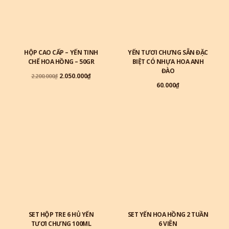
HỘP CAO CẤP – YẾN TINH
YẾN TƯƠI CHƯNG SẴN ĐẶC
CHẾ HOA HỒNG – 50GR
BIỆT CÓ NHỰA HOA ANH
ĐÀO
2.050.000
₫
2.200.000
₫
60.000
₫
SET HỘP TRE 6 HỦ YẾN
SET YẾN HOA HỒNG 2 TUẦN
TƯƠI CHƯNG 100ML
6 VIÊN