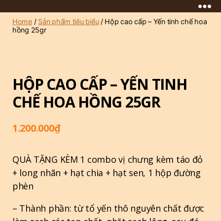
Yến
Sào
Home
/
Sản phẩm tiêu biểu
/ Hộp cao cấp – Yến tinh chế hoa
hồng 25gr
Mai
Dung
HỘP CAO CẤP – YẾN TINH
CHẾ HOA HỒNG 25GR
1.200.000
₫
QUÀ TẶNG KÈM 1 combo vị chưng kèm táo đỏ
+ long nhãn + hạt chia + hạt sen, 1 hộp đường
phèn
– Thành phần: từ tổ yến thô nguyên chất được