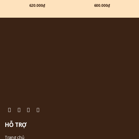
620.000
₫
600.000
₫
HỖ TRỢ
Trang chủ