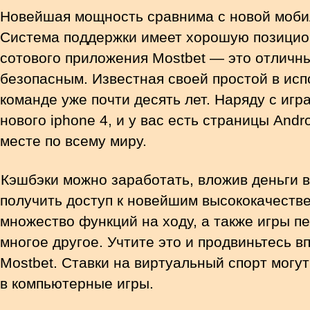
Новейшая мощность сравнима с новой мобил
Система поддержки имеет хорошую позицион
сотового приложения Mostbet — это отличны
безопасным. Известная своей простой в ис
команде уже почти десять лет. Наряду с игр
нового iphone 4, и у вас есть страницы And
месте по всему миру.
Кэшбэки можно заработать, вложив деньги 
получить доступ к новейшим высококачеств
множество функций на ходу, а также игры 
многое другое. Учтите это и продвиньтесь 
Mostbet. Ставки на виртуальный спорт могу
в компьютерные игры.