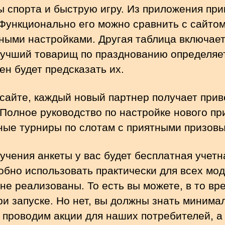
ы спорта и быструю игру. Из приложения пр
ункционально его можно сравнить с сайтом а
ными настройками. Другая таблица включает
учший товарищ по празднованию определяетс
ен будет предсказать их.
 сайте, каждый новый партнер получает прив
 Полное руководство по настройке нового пр
ные турниры по слотам с приятными призов
учения анкеты у вас будет бесплатная учетн
бно использовать практически для всех мод
 не реализованы. То есть вы можете, в то вр
и запуске. Но нет, вы должны знать минима
о проводим акции для наших потребителей, 