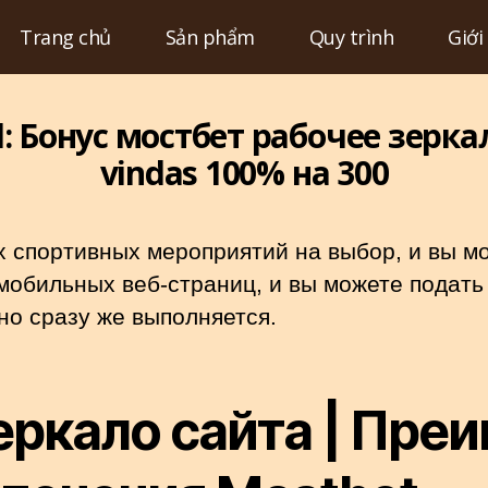
Trang chủ
Sản phẩm
Quy trình
Giới
l: Бонус мостбет рабочее зеркал
Chuyên
mục
vindas 100% на 300
 спортивных мероприятий на выбор, и вы мож
обильных веб-страниц, и вы можете подать 
но сразу же выполняется.
еркало сайта | Пре