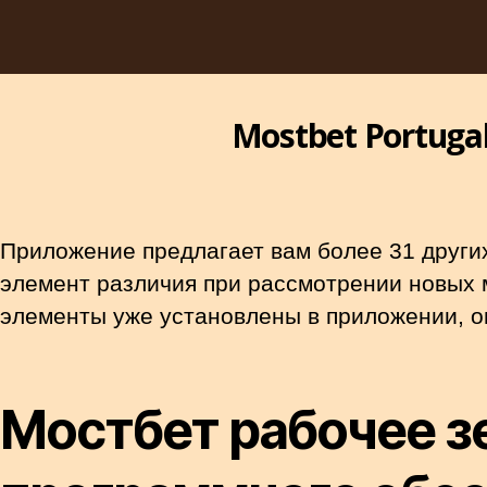
Yến
Sào
Mai
Dung
Mostbet Portuga
Приложение предлагает вам более 31 других
элемент различия при рассмотрении новых м
элементы уже установлены в приложении, о
Мостбет рабочее з