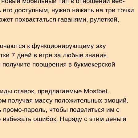
т новый мобильный тип в отношении веб-
ь его доступным, нужно нажать на три точки
ожет похвастаться гаванями, рулеткой,
лючаются к функционирующему эху
тки 7 дней в игре за любые знания.
 получите поощрения в букмекерской
виды ставок, предлагаемые Mostbet.
том получая массу положительных эмоций.
 промо-пароль, чтобы поделиться им с
е избежать ошибок. Наряду с этим деньги