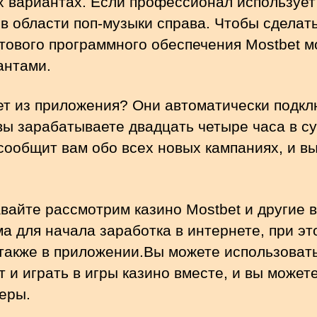
рех вариантах. Если профессионал используе
 в области поп-музыки справа. Чтобы сделат
отового программного обеспечения Mostbet м
антами.
ет из приложения? Они автоматически подк
вы зарабатываете двадцать четыре часа в су
ообщит вам обо всех новых кампаниях, и вы
авайте рассмотрим казино Mostbet и другие 
ма для начала заработка в интернете, при э
 также в приложении.Вы можете использовать
т и играть в игры казино вместе, и вы может
еры.