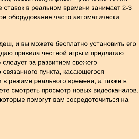
 ставок в реальном времени занимает 2-3
ое оборудование часто автоматически
деш, и вы можете бесплатно установить его
юдаю правила честной игры и предлагаю
 следует за развитием свежего
 связанного пункта, касающегося
 в режиме реального времени, а также в
ете смотреть просмотр новых видеоканалов.
которые помогут вам сосредоточиться на