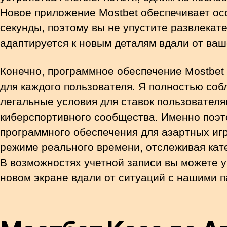
Новое приложение Mostbet обеспечивает осо
секунды, поэтому вы не упустите развлека
адаптируется к новым деталям вдали от ва
Конечно, программное обеспечение Mostbet
для каждого пользователя. Я полностью со
легальные условия для ставок пользователя
киберспортивного сообщества. Именно поэт
программного обеспечения для азартных игр
режиме реального времени, отслеживая кате
В возможностях учетной записи вы можете у
новом экране вдали от ситуаций с нашими 