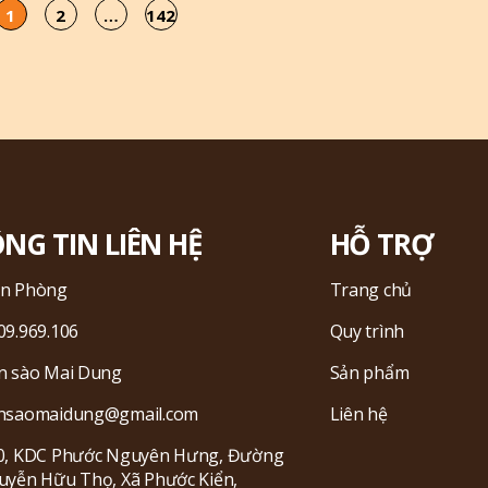
1
2
…
142
NG TIN LIÊN HỆ
HỖ TRỢ
n Phòng
Trang chủ
09.969.106
Quy trình
n sào Mai Dung
Sản phẩm
nsaomaidung@gmail.com
Liên hệ
0, KDC Phước Nguyên Hưng, Đường
yễn Hữu Thọ, Xã Phước Kiển,