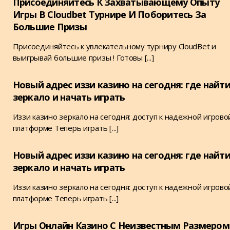
Присоединяйтесь К Захватывающему Опыту
Игры В Cloudbet Турнире И Поборитесь За
Большие Призы
Присоединяйтесь к увлекательному турниру CloudBet и
выигрывай большие призы ! Готовы
[...]
Новый адрес иззи казино на сегодня: где найт
зеркало и начать играть
Иззи казино зеркало на сегодня: доступ к надежной игрово
платформе Теперь играть
[...]
Новый адрес иззи казино на сегодня: где найт
зеркало и начать играть
Иззи казино зеркало на сегодня: доступ к надежной игрово
платформе Теперь играть
[...]
Игры Онлайн Казино С Неизвестным Размером