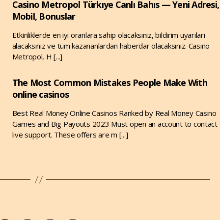
Casino Metropol Türkıye Canlı Bahıs — Yeni Adresi,
Mobil, Bonuslar
Etkinliklerde en iyi oranlara sahip olacaksınız, bildirim uyarıları
alacaksınız ve tüm kazananlardan haberdar olacaksınız. Casino
Metropol, H
[...]
The Most Common Mistakes People Make With
online casinos
Best Real Money Online Casinos Ranked by Real Money Casino
Games and Big Payouts 2023 Must open an account to contact
live support. These offers are m
[...]