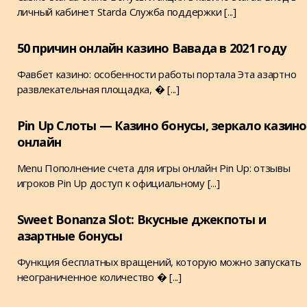
личный кабинет Starda Служба поддержки
[...]
50 причин онлайн казино Вавада в 2021 году
Фавбет казино: особенности работы портала Эта азартно
развлекательная площадка, �
[...]
Pin Up Слоты — Казино бонусы, зеркало казино
онлайн
Menu Пополнение счета для игры онлайн Pin Up: отзывы
игроков Pin Up доступ к официальному
[...]
Sweet Bonanza Slot: Вкусные джекпоты и
азартные бонусы
Функция бесплатных вращений, которую можно запускать
неограниченное количество �
[...]