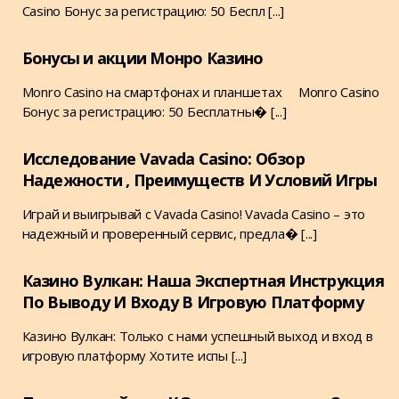
Casino Бонус за регистрацию: 50 Беспл
[...]
Бонусы и акции Монро Казино
Monro Casino на смартфонах и планшетах Monro Casino
Бонус за регистрацию: 50 Бесплатны�
[...]
Исследование Vavada Casino: Обзор
Надежности , Преимуществ И Условий Игры
Играй и выигрывай с Vavada Casino! Vavada Casino – это
надежный и проверенный сервис, предла�
[...]
Казино Вулкан: Наша Экспертная Инструкция
По Выводу И Входу В Игровую Платформу
Казино Вулкан: Только с нами успешный выход и вход в
игровую платформу Хотите испы
[...]